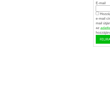
E-mail
Hozzáj
e-mail c
mail útjá
az
adatke
hozzájár
FELIR