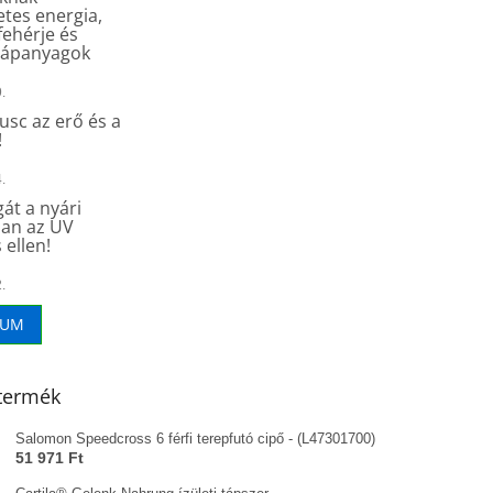
tes energia,
fehérje és
tápanyagok
.
sc az erő és a
!
.
át a nyári
an az UV
 ellen!
.
VUM
termék
Salomon Speedcross 6 férfi terepfutó cipő - (L47301700)
51 971 Ft