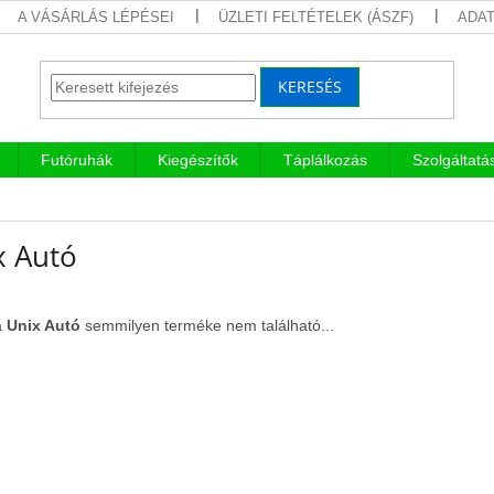
A VÁSÁRLÁS LÉPÉSEI
ÜZLETI FELTÉTELEK (ÁSZF)
ADAT
KERESÉS
Futóruhák
Kiegészítők
Táplálkozás
Szolgáltatá
x Autó
a
Unix Autó
semmilyen terméke nem található...