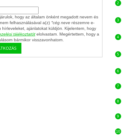
árulok, hogy az általam önként megadott nevem és
ímem felhasználásával a(z)
*cég neve
részemre e-
n hírleveleket, ajánlatokat küldjön. Kijelentem, hogy
zelési tájékoztatót
elolvastam. Megértettem, hogy a
ulásom bármikor visszavonhatom.
ATKOZÁS