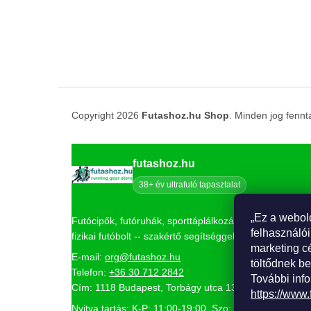
Copyright 2026
Futashoz.hu Shop
. Minden jog fennt
futashoz.hu
38+ év ultrafutó tapasztalat
„Ez a webol
Futócipők, futóruhák, sporttáplálkozás és kiegészítők
felhasználói
fizikai futóbolt -- szakértő segítséggel.
marketing c
E-mail:
org@futashoz.hu
töltődnek be
Telefon:
+36 30 712 2842
További info
Cím: 1118 Budapest, Torbágy utca 13.
https://www.
Nyitva tartás: K-P: 11:00-19:00, Szo: 10:00-13:00