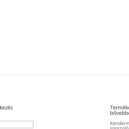
tkezés
Terméke
bővebb
Kender
sportoló