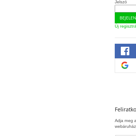
Jelszó
BEJELE
Új regisztr
Feliratk
Adja meg a
webáruházu