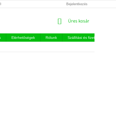
KEZELÉSI TÁJÉKOZTATÓ
Bejelentkezés
KOSÁR
Üres kosár
s
Elérhetőségek
Rólunk
Szállítási és fizetési feltételek