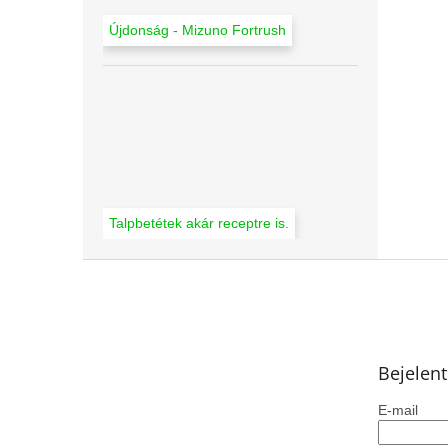
Újdonság - Mizuno Fortrush
Talpbetétek akár receptre is.
L
á
b
l
é
Bejelen
c
E-mail