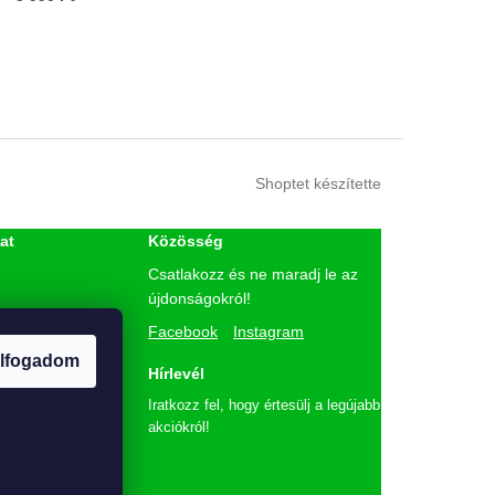
Shoptet készítette
at
Közösség
Csatlakozz és ne maradj le az
újdonságokról!
etés
Facebook
Instagram
ó
lfogadom
lmi tájékoztató
Hírlevél
Iratkozz fel, hogy értesülj a legújabb
akciókról!