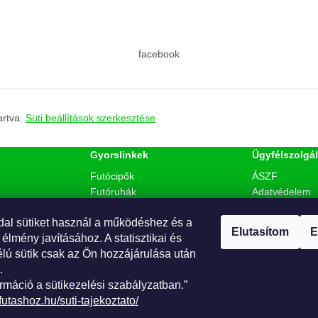
facebook
artva.
Süti beállítások szerkesztése
Gyorslinkek
Ügyfélszolgál
Futócipők
ÁSZF
Futóruhák
Adatvédelem
Táplálkozás
Szállítás & fiz
dal sütiket használ a működéshez és a
Akciók
Süti tájékoztat
. Webáruház és
Elutasítom
E
 élmény javításához. A statisztikai és
Kapcsolat
Fogyasztóvéde
élú sütik csak az Ön hozzájárulása után
Rólunk
.
rmáció a sütikezelési szabályzatban.”
futashoz.hu/suti-tajekoztato/