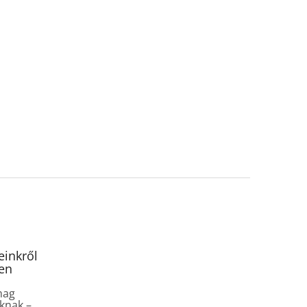
inkről
en
mag
knak –