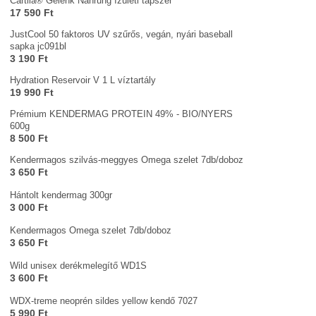
Cartila® Gelenk Nahrung ízületi tápszer
17 590 Ft
JustCool 50 faktoros UV szűrős, vegán, nyári baseball
sapka jc091bl
3 190 Ft
Hydration Reservoir V 1 L víztartály
19 990 Ft
Prémium KENDERMAG PROTEIN 49% - BIO/NYERS
600g
8 500 Ft
Kendermagos szilvás-meggyes Omega szelet 7db/doboz
3 650 Ft
Hántolt kendermag 300gr
3 000 Ft
Kendermagos Omega szelet 7db/doboz
3 650 Ft
Wild unisex derékmelegítő WD1S
3 600 Ft
WDX-treme neoprén sildes yellow kendő 7027
5 990 Ft