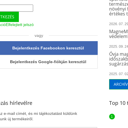
természe
növényi 
értékes 
NTKEZÉS
2026. 07. 29
áció
Elfelejtett jelszó
MagneMu
vagy
védelem
2025. 09. 24
Bejelentkezés Facebookon keresztül
Óvja mag
időszakb
Bejelentkezés Google-fiókján keresztül
sugárzás
2025. 07. 02
ARCHÍ
ozás hírlevélre
Top 10 
z e-mail címét, és mi tájékoztatást küldünk
nk új termékeiről.