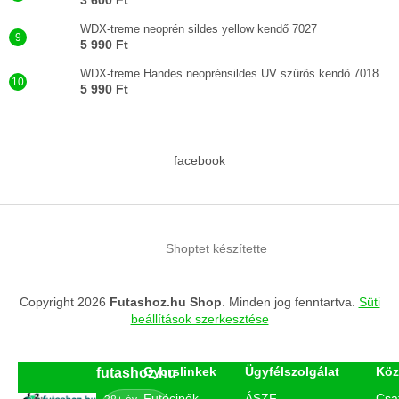
3 600 Ft
WDX-treme neoprén sildes yellow kendő 7027
5 990 Ft
WDX-treme Handes neoprénsildes UV szűrős kendő 7018
5 990 Ft
facebook
Shoptet készítette
Copyright 2026
Futashoz.hu Shop
. Minden jog fenntartva.
Süti
beállítások szerkesztése
Gyorslinkek
Ügyfélszolgálat
Köz
futashoz.hu
Futócipők
ÁSZF
Csa