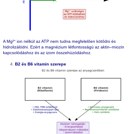
A Mg²⁺ ion nélkül az ATP nem tudna megfelelően kötődni és
hidrolizálódni. Ezért a magnézium létfontosságú az aktin–miozin
kapcsolódáshoz és az izom összehúzódáshoz.
B2 és B6 vitamin szerepe