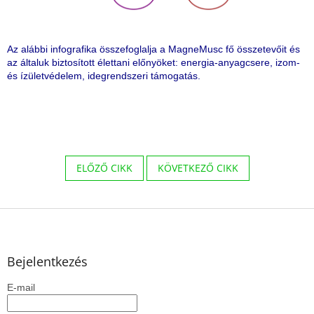
Az alábbi infografika összefoglalja a MagneMusc fő összetevőit és
az általuk biztosított élettani előnyöket: energia-anyagcsere, izom-
és ízületvédelem, idegrendszeri támogatás.
ELŐZŐ CIKK
KÖVETKEZŐ CIKK
L
á
b
l
Bejelentkezés
é
E-mail
c