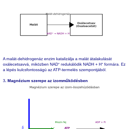
A malát-dehidrogenáz enzim katalizálja a malát átalakulását
oxálecetsavvá, miközben NAD⁺ redukálódik NADH + H⁺ formára. Ez
a lépés kulcsfontosságú az ATP-termelés szempontjából.
3
. Magnézium szerepe az izomműködésben