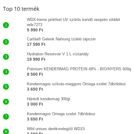
Top 10 termék
WDX-treme pinkfeel UV szűrős kendő neoprén silddel
wdx7273
5 990 Ft
Cartila® Gelenk Nahrung ízületi tápszer
17 590 Ft
Hydration Reservoir V 1 L víztartály
19 990 Ft
Prémium KENDERMAG PROTEIN 49% - BIO/NYERS 600g
8 500 Ft
Kendermagos szilvás-meggyes Omega szelet 7db/doboz
3 650 Ft
Hántolt kendermag 300gr
3 000 Ft
Kendermagos Omega szelet 7db/doboz
3 650 Ft
Wild unisex derékmelegítő WD1S