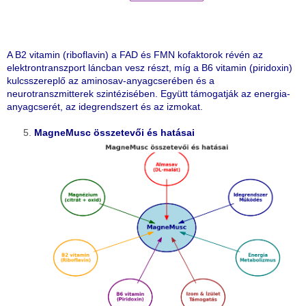
A B2 vitamin (riboflavin) a FAD és FMN kofaktorok révén az
elektrontranszport láncban vesz részt, míg a B6 vitamin (piridoxin)
kulcsszereplő az aminosav-anyagcserében és a
neurotranszmitterek szintézisében. Együtt támogatják az energia-
anyagcserét, az idegrendszert és az izmokat.
MagneMusc összetevői és hatásai