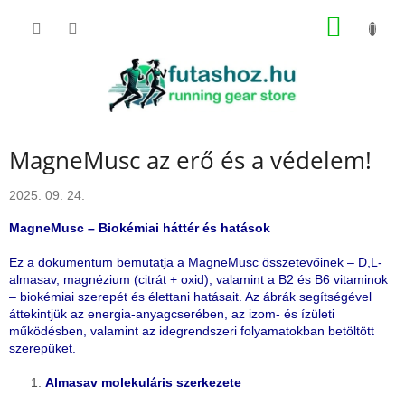
Ugrás
KOSÁR
a
fő
tartalomhoz
MagneMusc az erő és a védelem!
2025. 09. 24.
MagneMusc – Biokémiai háttér és hatások
Ez a dokumentum bemutatja a MagneMusc összetevőinek – D,L-
almasav, magnézium (citrát + oxid), valamint a B2 és B6 vitaminok
– biokémiai szerepét és élettani hatásait. Az ábrák segítségével
áttekintjük az energia-anyagcserében, az izom- és ízületi
működésben, valamint az idegrendszeri folyamatokban betöltött
szerepüket.
Almasav molekuláris szerkezete