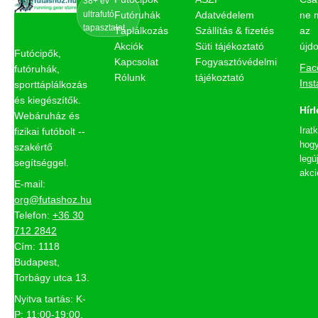
38+ év
ultrafutó
Futóruhák
Adatvédelem
ne 
tapasztalat
Táplálkozás
Szállítás & fizetés
az
Akciók
Süti tájékoztató
újd
Futócipők,
Kapcsolat
Fogyasztóvédelmi
Fac
futóruhák,
Rólunk
tájékoztató
Ins
sporttáplálkozás
és kiegészítők.
Hírl
Webáruház és
Irat
fizikai futóbolt --
hogy
szakértő
legú
segítséggel.
akci
E-mail:
org@futashoz.hu
Telefon:
+36 30
712 2842
Cím: 1118
Budapest,
Torbágy utca 13.
Nyitva tartás: K-
P: 11:00-19:00,