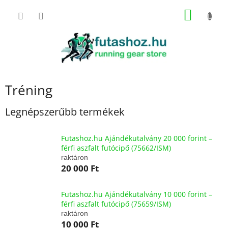
Ugrás
KOSÁR
a
fő
tartalomhoz
Tréning
Legnépszerűbb termékek
Futashoz.hu Ajándékutalvány 20 000 forint –
férfi aszfalt futócipő (75662/ISM)
raktáron
20 000 Ft
Futashoz.hu Ajándékutalvány 10 000 forint –
férfi aszfalt futócipő (75659/ISM)
raktáron
10 000 Ft