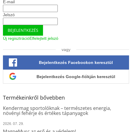
E-mail
c
n
y
í
Jelszó
t
á
BEJELENTKEZÉS
s
e
Új regisztráció
Elfelejtett jelszó
l
e
vagy
m
e
Bejelentkezés Facebookon keresztül
i
Bejelentkezés Google-fiókján keresztül
Termékeinkről bővebben
Kendermag sportolóknak – természetes energia,
növényi fehérje és értékes tápanyagok
2026. 07. 29.
MagneMusc az erő és a védelem!