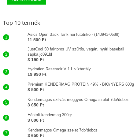
Top 10 termék
Asics Open Back Tank női futótrikó - (140943-0688)
11 500 Ft
JustCool 50 faktoros UV szűrős, vegán, nyári baseball
sapka jc091bl
3 190 Ft
Hydration Reservoir V 1 L víztartály
19 990 Ft
Prémium KENDERMAG PROTEIN 49% - BIO/NYERS 600g
8 500 Ft
Kendermagos szilvás-meggyes Omega szelet 7db/doboz
3 650 Ft
Hántolt kendermag 300gr
3 000 Ft
Kendermagos Omega szelet 7db/doboz
3 650 Ft