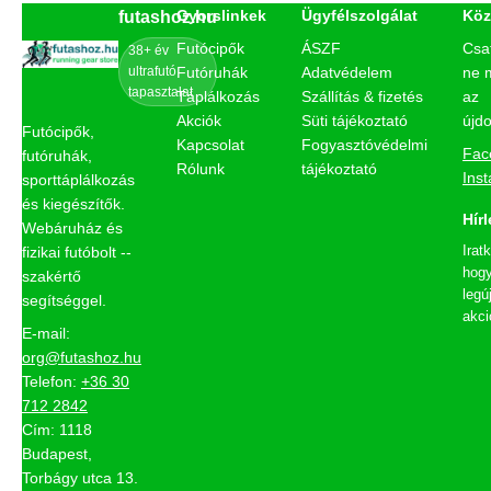
Gyorslinkek
Ügyfélszolgálat
Köz
futashoz.hu
Futócipők
ÁSZF
Csa
38+ év
ultrafutó
Futóruhák
Adatvédelem
ne 
tapasztalat
Táplálkozás
Szállítás & fizetés
az
Akciók
Süti tájékoztató
újd
Futócipők,
Kapcsolat
Fogyasztóvédelmi
Fac
futóruhák,
Rólunk
tájékoztató
Ins
sporttáplálkozás
és kiegészítők.
Hírl
Webáruház és
Irat
fizikai futóbolt --
hogy
szakértő
legú
segítséggel.
akci
E-mail:
org@futashoz.hu
Telefon:
+36 30
712 2842
Cím: 1118
Budapest,
Torbágy utca 13.