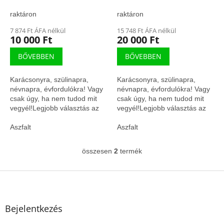
s
forint – férfi aszfalt
forint – férfi aszfalt
t
futócipő (75659/ISM)
futócipő (75662/ISM)
raktáron
raktáron
á
7 874 Ft ÁFA nélkül
15 748 Ft ÁFA nélkül
j
10 000 Ft
20 000 Ft
a
BŐVEBBEN
BŐVEBBEN
Karácsonyra, szülinapra,
Karácsonyra, szülinapra,
névnapra, évfordulókra! Vagy
névnapra, évfordulókra! Vagy
csak úgy, ha nem tudod mit
csak úgy, ha nem tudod mit
vegyél!Legjobb választás az
vegyél!Legjobb választás az
utolsó pillanatban!
utolsó pillanatban!
Ajándékutalvány 5- ,000 forint
Aszfalt
Ajándékutalvány 5- ,000 forint
Aszfalt
értékben....
értékben....
összesen
2
termék
L
i
s
L
t
á
a
b
i
l
Bejelentkezés
r
é
á