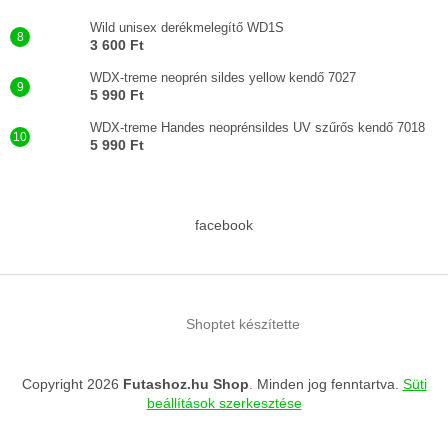
Wild unisex derékmelegítő WD1S
3 600 Ft
WDX-treme neoprén sildes yellow kendő 7027
5 990 Ft
WDX-treme Handes neoprénsildes UV szűrős kendő 7018
5 990 Ft
facebook
Shoptet készítette
Copyright 2026
Futashoz.hu Shop
. Minden jog fenntartva.
Süti
beállítások szerkesztése