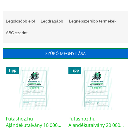
T
e
Legolcsóbb elöl
Legdrágább
Legnépszerűbb termékek
r
m
ABC szerint
é
k
e
SZŰRŐ MEGNYITÁSA
k
r
T
e
Tipp
Tipp
e
n
r
d
m
e
é
z
k
é
e
s
k
e
l
Futashoz.hu
Futashoz.hu
i
Ajándékutalvány 10 000
Ajándékutalvány 20 000