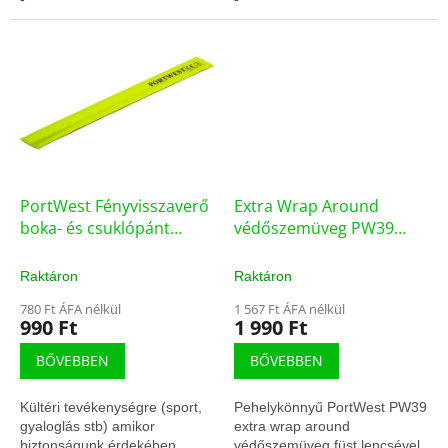
PortWest Fényvisszaverő
Extra Wrap Around
boka- és csuklópánt
védőszemüveg PW39
41x4cm sárga
PortWest füst
Raktáron
Raktáron
780 Ft ÁFA nélkül
1 567 Ft ÁFA nélkül
990 Ft
1 990 Ft
BŐVEBBEN
BŐVEBBEN
Kültéri tevékenységre (sport,
Pehelykönnyű PortWest PW39
gyaloglás stb) amikor
extra wrap around
biztonságunk érdekében
védőszemüveg füst lencsével.