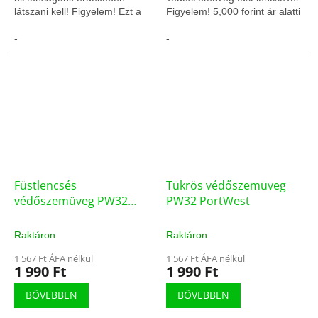
látszani kell! Figyelem! Ezt a
Figyelem! 5,000 forint ár alatti
terméket kizárólag előre
termékeket csak előre fizetés
utalással, vagy előre online
-
után szállítunk!
-
bankkártya...
Füstlencsés
Tükrös védőszemüveg
védőszemüveg PW32
PW32 PortWest
PortWest fekete szárral
Raktáron
Raktáron
1 567 Ft ÁFA nélkül
1 567 Ft ÁFA nélkül
1 990 Ft
1 990 Ft
BŐVEBBEN
BŐVEBBEN