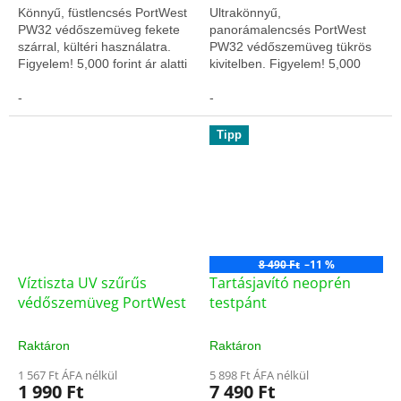
Könnyű, füstlencsés PortWest
Ultrakönnyű,
PW32 védőszemüveg fekete
panorámalencsés PortWest
szárral, kültéri használatra.
PW32 védőszemüveg tükrös
Figyelem! 5,000 forint ár alatti
kivitelben. Figyelem! 5,000
termékeket csak előre fizetés
forint ár alatti termékeket csak
után szállítunk!
-
előre fizetés után szállítunk!
-
Tipp
8 490 Ft
–11 %
Víztiszta UV szűrűs
Tartásjavító neoprén
védőszemüveg PortWest
testpánt
Raktáron
Raktáron
1 567 Ft ÁFA nélkül
5 898 Ft ÁFA nélkül
1 990 Ft
7 490 Ft