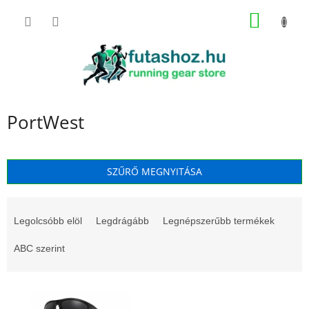
Ugrás
KOSÁR
a
fő
tartalomhoz
PortWest
SZŰRŐ MEGNYITÁSA
T
e
Legolcsóbb elöl
Legdrágább
Legnépszerűbb termékek
r
m
ABC szerint
é
k
T
e
e