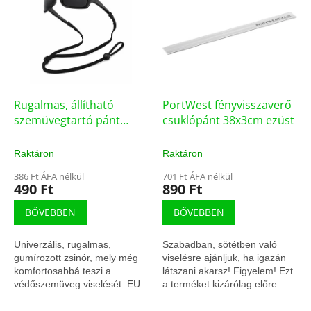
k
r
r
m
e
é
n
k
d
e
e
k
z
l
Rugalmas, állítható
PortWest fényvisszaverő
é
i
szemüvegtartó pánt
csuklópánt 38x3cm ezüst
s
s
fekete
e
t
Raktáron
Raktáron
á
386 Ft ÁFA nélkül
701 Ft ÁFA nélkül
j
490 Ft
890 Ft
a
BŐVEBBEN
BŐVEBBEN
Univerzális, rugalmas,
Szabadban, sötétben való
gumírozott zsinór, mely még
viselésre ajánljuk, ha igazán
komfortosabbá teszi a
látszani akarsz! Figyelem! Ezt
védőszemüveg viselését. EU
a terméket kizárólag előre
szabvány Anyag 90% nylon,
utalással, vagy előre online
10% gumi Tanúsítvány ...
-
bankkártya fizetéssel tudjuk...
-