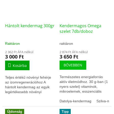
Hántolt kendermag 300gr
Kendermagos Omega
szelet 7db/doboz
Raktáron
raktáron
2 362 Ft ÁFA nélkül
2 874 Ft ÁFA nélkül
3 000 Ft
3 650 Ft
BŐVEBBEN
Kosárba
Természetes energiaforrás
Teljes értékű növényi fehérje
aktív életmódhoz. 30 g-ban (1
az izomregenerációhoz A
nyers szelet) vitaminok,
hántolt kendermag az egyik
mikroelemek, esszenciális
legértékesebb növényi
zsírsavak oroszlán része.
tápanyagforrás, amely teljes
Okos erő, fiatalos energia,
Datolya-kendermag
Szilva-me
értékű fehérjét, esszenciális...
egészséges...
Újdonság
Tipp