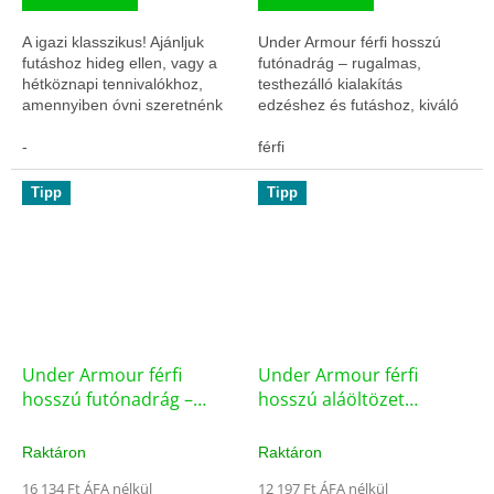
A igazi klasszikus! Ajánljuk
Under Armour férfi hosszú
futáshoz hideg ellen, vagy a
futónadrág – rugalmas,
hétköznapi tennivalókhoz,
testhezálló kialakítás
amennyiben óvni szeretnénk
edzéshez és futáshoz, kiváló
kezünket! Figyelem! 5,000
komforttal és
forint ár alatti termékeket
-
mozgásszabadsággal.
férfi
csak...
Tipp
Tipp
Under Armour férfi
Under Armour férfi
hosszú futónadrág –
hosszú aláöltözet
1279800-001 (75623/M)
futónadrág – 1265649-
090 (75626/S)
Raktáron
Raktáron
16 134 Ft ÁFA nélkül
12 197 Ft ÁFA nélkül