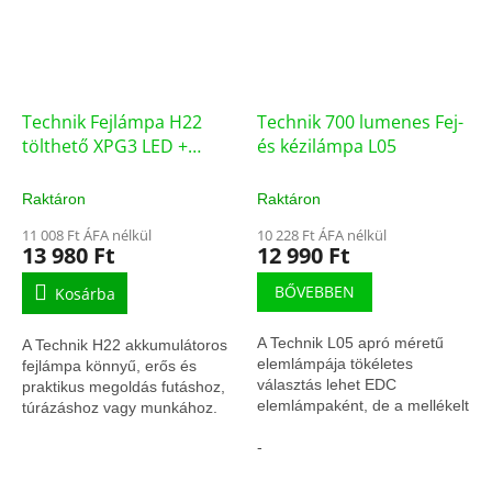
Technik Fejlámpa H22
Technik 700 lumenes Fej-
tölthető XPG3 LED +
és kézilámpa L05
Type-C (300 lumen)
Raktáron
Raktáron
11 008 Ft ÁFA nélkül
10 228 Ft ÁFA nélkül
13 980 Ft
12 990 Ft
BŐVEBBEN
Kosárba
A Technik L05 apró méretű
A Technik H22 akkumulátoros
elemlámpája tökéletes
fejlámpa könnyű, erős és
választás lehet EDC
praktikus megoldás futáshoz,
elemlámpaként, de a mellékelt
túrázáshoz vagy munkához.
fejpántnak köszönhetően
300 lumen fényerejével és
könnyedén használhatjuk
-
USB-s tölthetőségével
fejlámpaként is. 1 év gyártói...
megbízható társ...