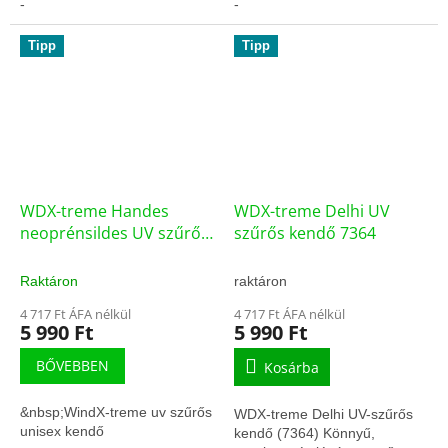
fizetéssel tudjuk szállítani.
-
-
Figyelem!...
Tipp
Tipp
WDX-treme Handes
WDX-treme Delhi UV
neoprénsildes UV szűrős
szűrős kendő 7364
kendő 7018
Raktáron
raktáron
4 717 Ft ÁFA nélkül
4 717 Ft ÁFA nélkül
5 990 Ft
5 990 Ft
BŐVEBBEN
Kosárba
&nbsp;WindX-treme uv szűrős
WDX-treme Delhi UV-szűrős
unisex kendő
kendő (7364) Könnyű,