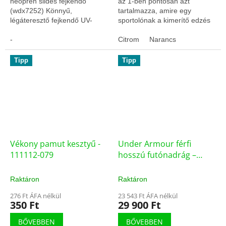
neoprén sildes fejkendő
az 1-ben pontosan azt
(wdx7252) Könnyű,
tartalmazza, amire egy
légáteresztő fejkendő UV-
sportolónak a kimerítő edzés
szűrős anyagból, amely
alatt szüksége van: víz, sok
neoprén silddel készült az
-
szénhidrát és elektrolitok
Citrom
Narancs
extra árnyékolásért. Véd a
(ásványi anyagok). Az...
nap,...
Tipp
Tipp
Vékony pamut kesztyű -
Under Armour férfi
111112-079
hosszú futónadrág –
1317489-001 (75620/M)
Raktáron
Raktáron
276 Ft ÁFA nélkül
23 543 Ft ÁFA nélkül
350 Ft
29 900 Ft
BŐVEBBEN
BŐVEBBEN