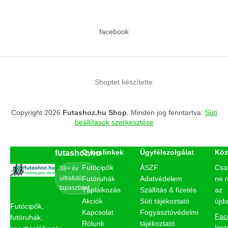
facebook
Shoptet készítette
Copyright 2026
Futashoz.hu Shop
. Minden jog fenntartva.
Süti
beállítások szerkesztése
Gyorslinkek
Ügyfélszolgálat
Köz
futashoz.hu
Futócipők
ÁSZF
Csa
38+ év
ultrafutó
Futóruhák
Adatvédelem
ne 
tapasztalat
Táplálkozás
Szállítás & fizetés
az
Akciók
Süti tájékoztató
újd
Futócipők,
Kapcsolat
Fogyasztóvédelmi
Fac
futóruhák,
Rólunk
tájékoztató
Ins