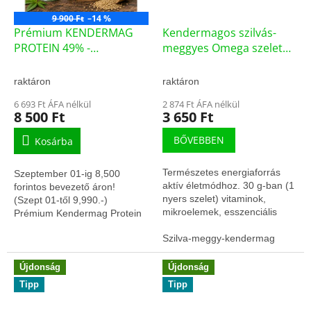
9 900 Ft
–14 %
Prémium KENDERMAG
Kendermagos szilvás-
PROTEIN 49% -
meggyes Omega szelet
BIO/NYERS 600g
7db/doboz
raktáron
raktáron
6 693 Ft ÁFA nélkül
2 874 Ft ÁFA nélkül
8 500 Ft
3 650 Ft
BŐVEBBEN
Kosárba
Természetes energiaforrás
Szeptember 01-ig 8,500
aktív életmódhoz. 30 g-ban (1
forintos bevezető áron!
nyers szelet) vitaminok,
(Szept 01-től 9,990.-)
mikroelemek, esszenciális
Prémium Kendermag Protein
zsírsavak oroszlán része.
600 g – prémium minőségű,
Okos erő, fiatalos energia,
Szilva-meggy-kendermag
természetes növényi
egészséges...
fehérjeforrás, amely 49%...
Újdonság
Újdonság
Tipp
Tipp