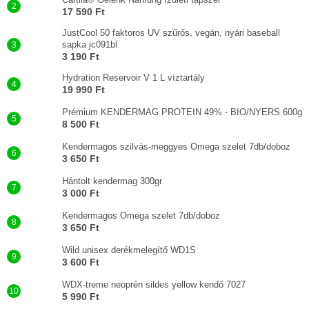
17 590 Ft
JustCool 50 faktoros UV szűrős, vegán, nyári baseball
sapka jc091bl
3 190 Ft
Hydration Reservoir V 1 L víztartály
19 990 Ft
Prémium KENDERMAG PROTEIN 49% - BIO/NYERS 600g
8 500 Ft
Kendermagos szilvás-meggyes Omega szelet 7db/doboz
3 650 Ft
Hántolt kendermag 300gr
3 000 Ft
Kendermagos Omega szelet 7db/doboz
3 650 Ft
Wild unisex derékmelegítő WD1S
3 600 Ft
WDX-treme neoprén sildes yellow kendő 7027
5 990 Ft