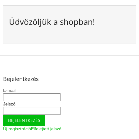
Üdvözöljük a shopban!
L
á
b
l
Bejelentkezés
é
E-mail
c
Jelszó
BEJELENTKEZÉS
Új regisztráció
Elfelejtett jelszó