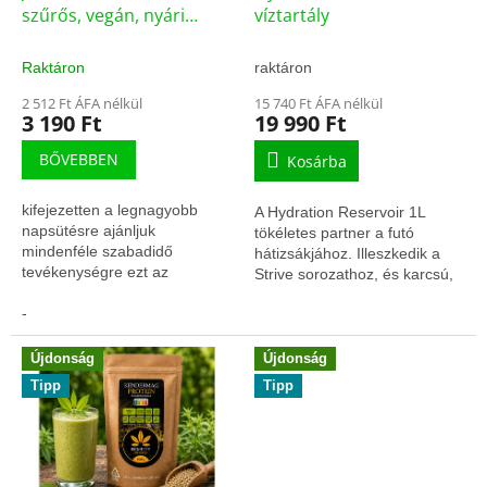
szűrős, vegán, nyári
víztartály
baseball sapka jc091bl
Raktáron
raktáron
2 512 Ft ÁFA nélkül
15 740 Ft ÁFA nélkül
3 190 Ft
19 990 Ft
BŐVEBBEN
Kosárba
kifejezetten a legnagyobb
A Hydration Reservoir 1L
napsütésre ajánljuk
tökéletes partner a futó
mindenféle szabadidő
hátizsákjához. Illeszkedik a
tevékenységre ezt az
Strive sorozathoz, és karcsú,
ultrakönnyű és jól szellőző
függőleges kialakítású.
vegán sapit! Figyelem! 5,000
-
forint ár alatti termékeket...
Újdonság
Újdonság
Tipp
Tipp