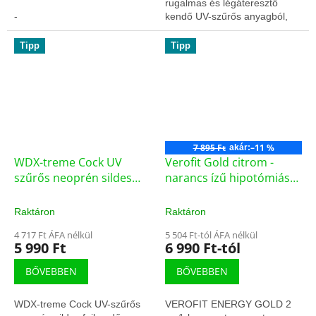
rugalmas és légáteresztő
-
kendő UV-szűrős anyagból,
amely véd a nap, szél és por
ellen. Kényelmes viselet
Tipp
Tipp
sporthoz, túrázáshoz és...
7 895 Ft
–11 %
akár:
WDX-treme Cock UV
Verofit Gold citrom -
szűrős neoprén sildes
narancs ízű hipotómiás
fejkendő wdx7252
ital VRFIso03
Raktáron
Raktáron
4 717 Ft ÁFA nélkül
5 504 Ft-tól ÁFA nélkül
5 990 Ft
6 990 Ft-tól
BŐVEBBEN
BŐVEBBEN
WDX-treme Cock UV-szűrős
VEROFIT ENERGY GOLD 2