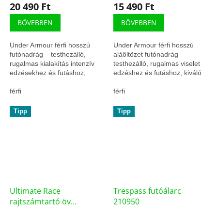
20 490 Ft
15 490 Ft
BŐVEBBEN
BŐVEBBEN
Under Armour férfi hosszú
Under Armour férfi hosszú
futónadrág – testhezálló,
aláöltözet futónadrág –
rugalmas kialakítás intenzív
testhezálló, rugalmas viselet
edzésekhez és futáshoz,
edzéshez és futáshoz, kiváló
kiváló komforttal.
komforttal.
férfi
férfi
Tipp
Tipp
Ultimate Race
Trespass futóálarc
rajtszámtartó öv
210950
RA18RBGL112