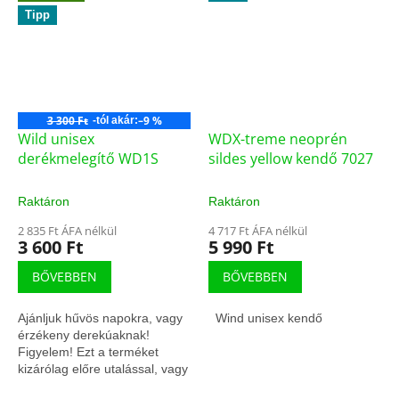
Tipp
3 300 Ft
–9 %
-tól akár:
Wild unisex
WDX-treme neoprén
derékmelegítő WD1S
sildes yellow kendő 7027
Raktáron
Raktáron
2 835 Ft ÁFA nélkül
4 717 Ft ÁFA nélkül
3 600 Ft
5 990 Ft
BŐVEBBEN
BŐVEBBEN
Ajánljuk hűvös napokra, vagy
Wind unisex kendő
érzékeny derekúaknak!
Figyelem! Ezt a terméket
kizárólag előre utalással, vagy
előre online bankkártya