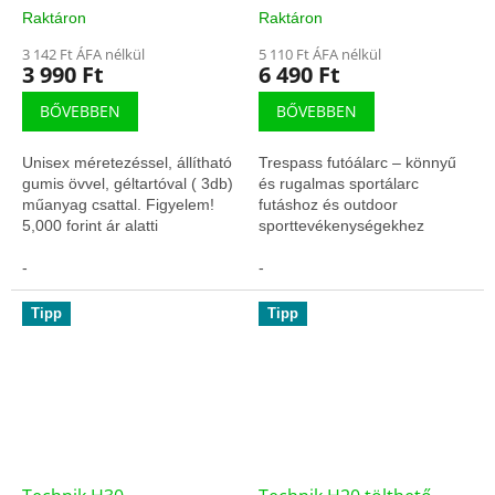
Raktáron
Raktáron
3 142 Ft ÁFA nélkül
5 110 Ft ÁFA nélkül
3 990 Ft
6 490 Ft
BŐVEBBEN
BŐVEBBEN
Unisex méretezéssel, állítható
Trespass futóálarc – könnyű
gumis övvel, géltartóval ( 3db)
és rugalmas sportálarc
műanyag csattal. Figyelem!
futáshoz és outdoor
5,000 forint ár alatti
sporttevékenységekhez
termékeket csak előre fizetés
hűvösebb körülmények között.
után szállítunk!
-
-
Tipp
Tipp