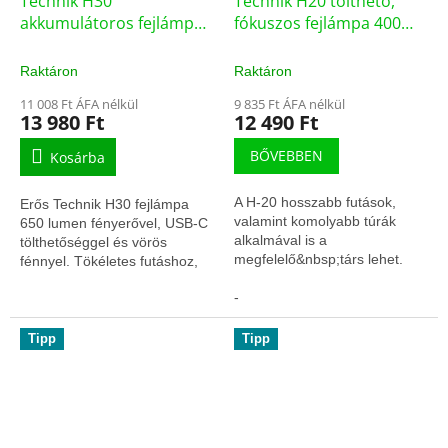
Technik H30
Technik H20 tölthető,
akkumulátoros fejlámpa
fókuszos fejlámpa 400
650 lumen, USB-C, vörös
lumen
fény
Raktáron
Raktáron
11 008 Ft ÁFA nélkül
9 835 Ft ÁFA nélkül
13 980 Ft
12 490 Ft
BŐVEBBEN
Kosárba
A H-20 hosszabb futások,
Erős Technik H30 fejlámpa
valamint komolyabb túrák
650 lumen fényerővel, USB-C
alkalmával is a
tölthetőséggel és vörös
megfelelő&nbsp;társ lehet.
fénnyel. Tökéletes futáshoz,
Paraméterek Töltöttség
túrázáshoz és mindennapi
Kijelzés, Fókuszálható,
-
használatra.
Beépített USB Töltés
(micro),...
Tipp
Tipp