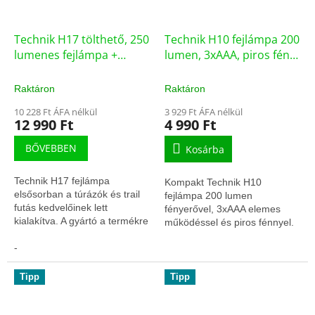
Technik H17 tölthető, 250
Technik H10 fejlámpa 200
lumenes fejlámpa +
lumen, 3xAAA, piros fény,
micro USB IP67
több mód
Raktáron
Raktáron
10 228 Ft ÁFA nélkül
3 929 Ft ÁFA nélkül
12 990 Ft
4 990 Ft
BŐVEBBEN
Kosárba
Technik H17 fejlámpa
Kompakt Technik H10
elsősorban a túrázók és trail
fejlámpa 200 lumen
futás kedvelőinek lett
fényerővel, 3xAAA elemes
kialakítva. A gyártó a termékre
működéssel és piros fénnyel.
1 év garanciát biztosít!
Praktikus választás sporthoz
Paraméterek Extrák: Piros
-
és munkához. Figyelem!
Fény,...
5,000 forint ár alatti...
Tipp
Tipp