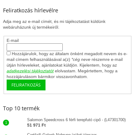
Feliratkozás hírlevélre
Adja meg az e-mail címét, és mi tájékoztatást küldünk
webáruházunk új termékeiről.
E-mail
Hozzájárulok, hogy az általam önként megadott nevem és e-
mail címem felhasználásával a(z)
*cég neve
részemre e-mail
útján hírleveleket, ajánlatokat küldjön. Kijelentem, hogy az
adatkezelési tájékoztatót
elolvastam. Megértettem, hogy a
hozzájárulásom bármikor visszavonhatom.
FELIRATKOZÁS
Top 10 termék
Salomon Speedcross 6 férfi terepfutó cipő - (L47301700)
51 971 Ft
Cartila® Gelenk Nahrung ízületi tápszer