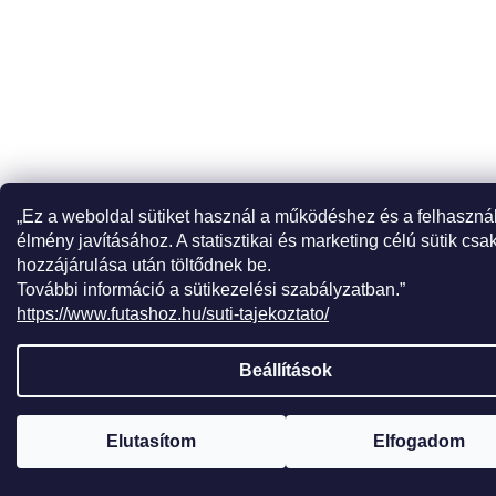
„Ez a weboldal sütiket használ a működéshez és a felhaszná
élmény javításához. A statisztikai és marketing célú sütik csa
hozzájárulása után töltődnek be.
További információ a sütikezelési szabályzatban.”
https://www.futashoz.hu/suti-tajekoztato/
Beállítások
Elutasítom
Elfogadom