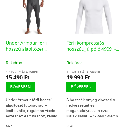
k
r
r
m
e
é
n
k
d
e
e
k
z
l
Under Armour férfi
Férfi kompressiós
é
i
hosszú aláöltözet
hosszúujjú póló 49091-
s
s
futónadrág – 1265649-
007 (129006/FEH)
e
t
090 (75626/S)
Raktáron
Raktáron
á
12 197 Ft ÁFA nélkül
15 740 Ft ÁFA nélkül
j
15 490 Ft
19 990 Ft
a
BŐVEBBEN
BŐVEBBEN
Under Armour férfi hosszú
A használt anyag elvezeti a
aláöltözet futónadrág –
nedvességet és
testhezálló, rugalmas viselet
megakadályozza a szag
edzéshez és futáshoz, kiváló
kialakulását. A 4-Way Stretch
komforttal.
technológia nagyobb
férfi
mozgásszabadságot biztosít a
férfi