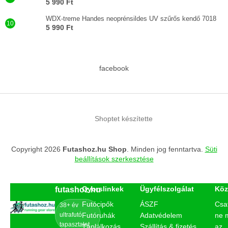
5 990 Ft
WDX-treme Handes neoprénsildes UV szűrős kendő 7018
5 990 Ft
facebook
Shoptet készítette
Copyright 2026
Futashoz.hu Shop
. Minden jog fenntartva.
Süti
beállítások szerkesztése
Gyorslinkek
Ügyfélszolgálat
Köz
futashoz.hu
Futócipők
ÁSZF
Csa
38+ év
ultrafutó
Futóruhák
Adatvédelem
ne 
tapasztalat
Táplálkozás
Szállítás & fizetés
az