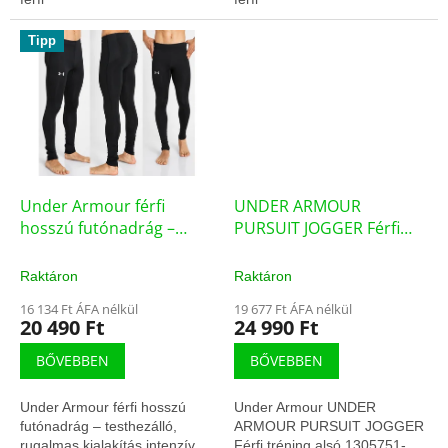
ruházaton minden irányban.
Tipp
Under Armour férfi
UNDER ARMOUR
hosszú futónadrág –
PURSUIT JOGGER Férfi
1279800-001 (75623/M)
tréning alsó 1305751-707
(1305751)
Raktáron
Raktáron
16 134 Ft ÁFA nélkül
19 677 Ft ÁFA nélkül
20 490 Ft
24 990 Ft
BŐVEBBEN
BŐVEBBEN
Under Armour férfi hosszú
Under Armour UNDER
futónadrág – testhezálló,
ARMOUR PURSUIT JOGGER
rugalmas kialakítás intenzív
Férfi tréning alsó 1305751-