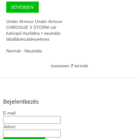
BŐVEBBEN
Under Armour Under Armour
CHROGUE 3 STORM női
futócipő Aszfaltra • neutrális
lábálláshozkényelmes
párnázottság hosszabb
futásokhoz
Normál - Neutrális
összesen
7
termék
L
i
s
L
t
á
a
b
i
l
Bejelentkezés
r
é
á
E-mail
c
n
y
í
Jelszó
t
á