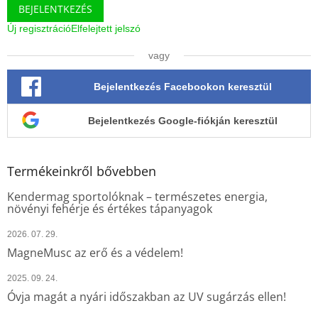
BEJELENTKEZÉS
s
e
Új regisztráció
Elfelejtett jelszó
l
e
vagy
m
e
Bejelentkezés Facebookon keresztül
i
Bejelentkezés Google-fiókján keresztül
Termékeinkről bővebben
Kendermag sportolóknak – természetes energia,
növényi fehérje és értékes tápanyagok
2026. 07. 29.
MagneMusc az erő és a védelem!
2025. 09. 24.
Óvja magát a nyári időszakban az UV sugárzás ellen!