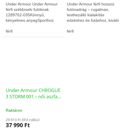
Under Armour Under Armour
Under Armour férfi hosszú
férfi széldzseki futóknak
futónadrág – rugalmas,
1289752-035Könnyű,
testhezálló kialakítás
kényelmes anyagSporthoz
edzéshez és futáshoz, kiváló
tervezett szabás
komforttal és
férfi
mozgásszabadsággal.
férfi
Under Armour CHROGUE
3 STORM 001 – női aszfalt
futócipő (3025524-001-
380)
Raktáron
29 913 Ft ÁFA nélkül
37 990 Ft