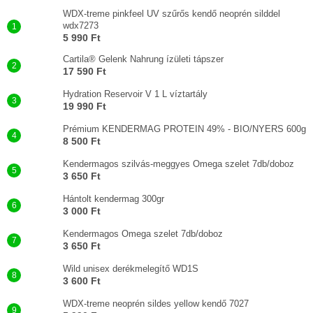
WDX-treme pinkfeel UV szűrős kendő neoprén silddel
wdx7273
5 990 Ft
Cartila® Gelenk Nahrung ízületi tápszer
17 590 Ft
Hydration Reservoir V 1 L víztartály
19 990 Ft
Prémium KENDERMAG PROTEIN 49% - BIO/NYERS 600g
8 500 Ft
Kendermagos szilvás-meggyes Omega szelet 7db/doboz
3 650 Ft
Hántolt kendermag 300gr
3 000 Ft
Kendermagos Omega szelet 7db/doboz
3 650 Ft
Wild unisex derékmelegítő WD1S
3 600 Ft
WDX-treme neoprén sildes yellow kendő 7027