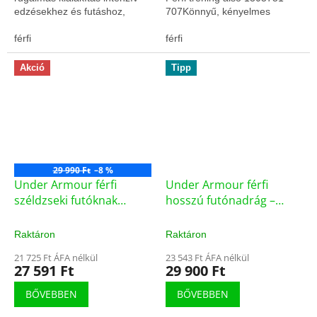
edzésekhez és futáshoz,
707Könnyű, kényelmes
kiváló komforttal.
anyagSporthoz tervezett
férfi
szabás
férfi
Akció
Tipp
29 990 Ft
–8 %
Under Armour férfi
Under Armour férfi
széldzseki futóknak
hosszú futónadrág –
(1289752-035)
1317489-001 (75620/M)
Raktáron
Raktáron
21 725 Ft ÁFA nélkül
23 543 Ft ÁFA nélkül
27 591 Ft
29 900 Ft
BŐVEBBEN
BŐVEBBEN