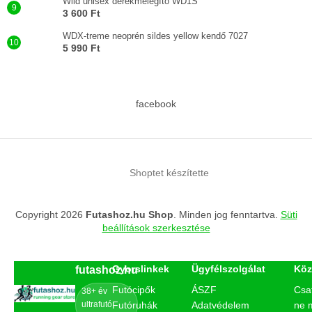
Wild unisex derékmelegítő WD1S
3 600 Ft
WDX-treme neoprén sildes yellow kendő 7027
5 990 Ft
facebook
Shoptet készítette
Copyright 2026
Futashoz.hu Shop
. Minden jog fenntartva.
Süti
beállítások szerkesztése
Gyorslinkek
Ügyfélszolgálat
Köz
futashoz.hu
Futócipők
ÁSZF
Csa
38+ év
ultrafutó
Futóruhák
Adatvédelem
ne 