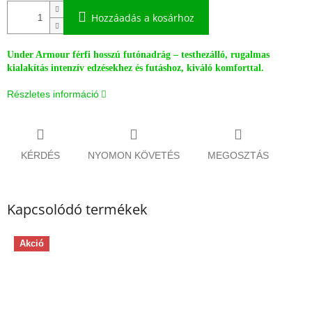
Hozzáadás a kosárhoz
Under Armour férfi hosszú futónadrág – testhezálló, rugalmas
kialakítás intenzív edzésekhez és futáshoz, kiváló komforttal.
Részletes információ
KÉRDÉS
NYOMON KÖVETÉS
MEGOSZTÁS
Kapcsolódó termékek
Akció