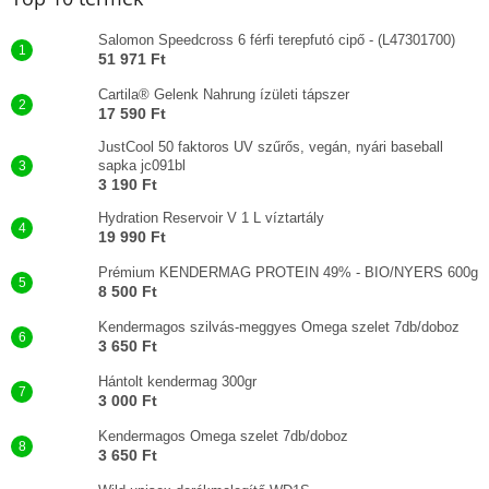
Salomon Speedcross 6 férfi terepfutó cipő - (L47301700)
51 971 Ft
Cartila® Gelenk Nahrung ízületi tápszer
17 590 Ft
JustCool 50 faktoros UV szűrős, vegán, nyári baseball
sapka jc091bl
3 190 Ft
Hydration Reservoir V 1 L víztartály
19 990 Ft
Prémium KENDERMAG PROTEIN 49% - BIO/NYERS 600g
8 500 Ft
Kendermagos szilvás-meggyes Omega szelet 7db/doboz
3 650 Ft
Hántolt kendermag 300gr
3 000 Ft
Kendermagos Omega szelet 7db/doboz
3 650 Ft