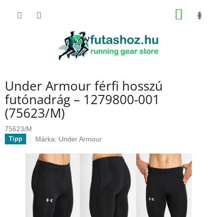
Ugrás
KOSÁR
a
fő
tartalomhoz
Under Armour férfi hosszú
futónadrág – 1279800-001
(75623/M)
75623/M
Márka:
Under Armour
Tipp