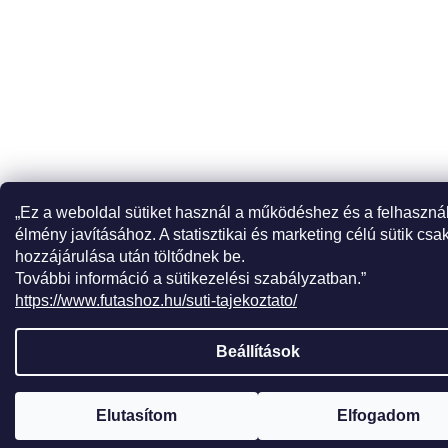
„Ez a weboldal sütiket használ a működéshez és a felhaszná
élmény javításához. A statisztikai és marketing célú sütik csa
hozzájárulása után töltődnek be.
További információ a sütikezelési szabályzatban.”
https://www.futashoz.hu/suti-tajekoztato/
Beállítások
Elutasítom
Elfogadom