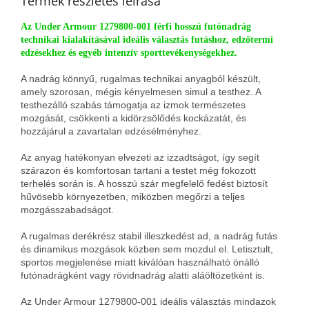
Termék részletes leírása
Az Under Armour 1279800-001 férfi hosszú futónadrág
technikai kialakításával ideális választás futáshoz, edzőtermi
edzésekhez és egyéb intenzív sporttevékenységekhez.
A nadrág könnyű, rugalmas technikai anyagból készült,
amely szorosan, mégis kényelmesen simul a testhez. A
testhezálló szabás támogatja az izmok természetes
mozgását, csökkenti a kidörzsölődés kockázatát, és
hozzájárul a zavartalan edzésélményhez.
Az anyag hatékonyan elvezeti az izzadtságot, így segít
szárazon és komfortosan tartani a testet még fokozott
terhelés során is. A hosszú szár megfelelő fedést biztosít
hűvösebb környezetben, miközben megőrzi a teljes
mozgásszabadságot.
A rugalmas derékrész stabil illeszkedést ad, a nadrág futás
és dinamikus mozgások közben sem mozdul el. Letisztult,
sportos megjelenése miatt kiválóan használható önálló
futónadrágként vagy rövidnadrág alatti aláöltözetként is.
Az Under Armour 1279800-001 ideális választás mindazok