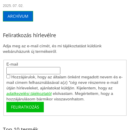
2025. 07. 02.
ARCHÍVUM
Feliratkozás hírlevélre
Adja meg az e-mail címét, és mi tájékoztatást küldünk
webáruházunk új termékeiről.
E-mail
Hozzájárulok, hogy az általam önként megadott nevem és e-
mail címem felhasználásával a(z)
*cég neve
részemre e-mail
útján hírleveleket, ajánlatokat küldjön. Kijelentem, hogy az
adatkezelési tájékoztatót
elolvastam. Megértettem, hogy a
hozzájárulásom bármikor visszavonhatom.
FELIRATKOZÁS
Top 10 termék