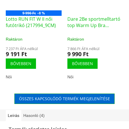
9 990 Ft
–8 %
Lotto RUN FIT W II női
Dare 2Be sportmelltartó
futótrikó (217994_9CM)
top Warm Up Bra
DWU313 (BWU313)
Raktáron
Raktáron
7 237 Ft ÁFA nélkül
7 866 Ft ÁFA nélkül
9 191 Ft
9 990 Ft
BŐVEBBEN
BŐVEBBEN
Női
Női
ÖSSZES KAPCSOLÓDÓ TERMÉK MEGJELENÍTÉSE
Leírás
Hasonló (4)