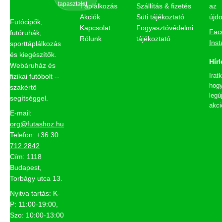
tapasztalat
Táplálkozás
Szállítás & fizetés
az
Akciók
Süti tájékoztató
újd
Futócipők,
Kapcsolat
Fogyasztóvédelmi
Fac
futóruhák,
Rólunk
tájékoztató
Ins
sporttáplálkozás
és kiegészítők.
Hírl
Webáruház és
Irat
fizikai futóbolt --
hogy
szakértő
legú
segítséggel.
akci
E-mail:
org@futashoz.hu
Telefon:
+36 30
712 2842
Cím: 1118
Budapest,
Torbágy utca 13.
Nyitva tartás: K-
P: 11:00-19:00,
Szo: 10:00-13:00