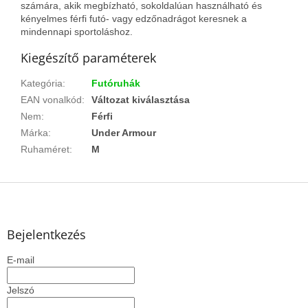
számára, akik megbízható, sokoldalúan használható és
kényelmes férfi futó- vagy edzőnadrágot keresnek a
mindennapi sportoláshoz.
Kiegészítő paraméterek
Kategória
:
Futóruhák
EAN vonalkód
:
Változat kiválasztása
Nem
:
Férfi
Márka
:
Under Armour
Ruhaméret
:
M
L
á
b
l
Bejelentkezés
é
E-mail
c
Jelszó