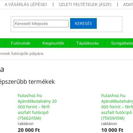
A VÁSÁRLÁS LÉPÉSEI
ÜZLETI FELTÉTELEK (ÁSZF)
ADAT
KERESÉS
Futóruhák
Kiegészítők
Táplálkozás
Szolgáltatá
rmek futócipők pályára
ya
épszerűbb termékek
Futashoz.hu
Futashoz.hu
Ajándékutalvány 20
Ajándékutalván
000 forint – férfi
000 forint – férfi
aszfalt futócipő
aszfalt futócipő
(75662/ISM)
(75659/ISM)
raktáron
raktáron
20 000 Ft
10 000 Ft