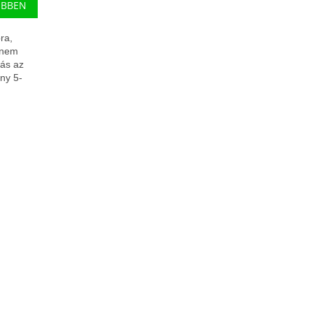
EBBEN
ra,
 nem
tás az
ány 5-