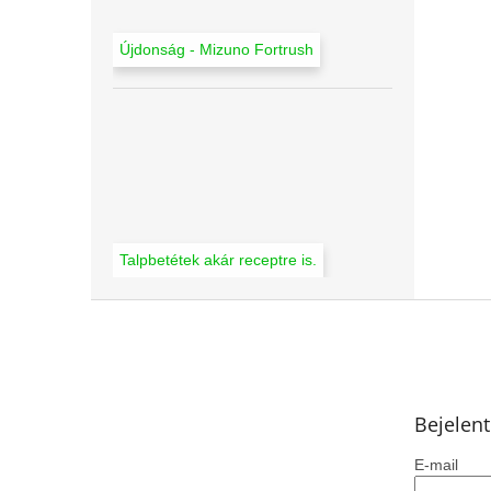
Újdonság - Mizuno Fortrush
Talpbetétek akár receptre is.
L
á
b
l
é
Bejelen
c
E-mail