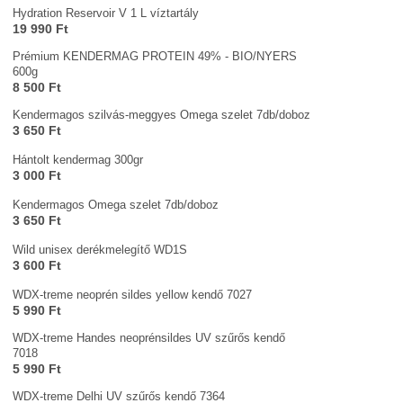
Hydration Reservoir V 1 L víztartály
19 990 Ft
Prémium KENDERMAG PROTEIN 49% - BIO/NYERS
600g
8 500 Ft
Kendermagos szilvás-meggyes Omega szelet 7db/doboz
3 650 Ft
Hántolt kendermag 300gr
3 000 Ft
Kendermagos Omega szelet 7db/doboz
3 650 Ft
Wild unisex derékmelegítő WD1S
3 600 Ft
WDX-treme neoprén sildes yellow kendő 7027
5 990 Ft
WDX-treme Handes neoprénsildes UV szűrős kendő
7018
5 990 Ft
WDX-treme Delhi UV szűrős kendő 7364