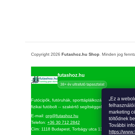
Copyright 2026
Futashoz.hu Shop
. Minden jog fennt
futashoz.hu
38+ év ultrafutó tapasztalat
„Ez a webol
Futócipők, futóruhák, sporttáplálkozás és kiegészítők
felhasználói
fizikai futóbolt -- szakértő segítséggel.
marketing c
E-mail:
org@futashoz.hu
töltődnek be
Telefon:
+36 30 712 2842
További info
Cím: 1118 Budapest, Torbágy utca 13.
https://www.