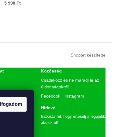
5 990 Ft
Shoptet készítette
at
Közösség
Csatlakozz és ne maradj le az
újdonságokról!
etés
Facebook
Instagram
ó
lfogadom
lmi tájékoztató
Hírlevél
Iratkozz fel, hogy értesülj a legújabb
akciókról!