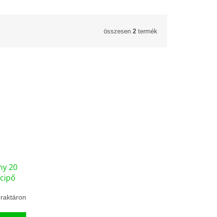
összesen
2
termék
ny 20
ócipő
raktáron