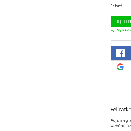
Jelszó
BEJELE
Új regisztr
Feliratk
Adja meg a
webáruházu