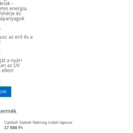
knak –
tes energia,
fehérje és
tápanyagok
.
sc az erő és a
!
.
át a nyári
an az UV
 ellen!
.
VUM
termék
Cartila® Gelenk Nahrung ízületi tápszer
17 590 Ft