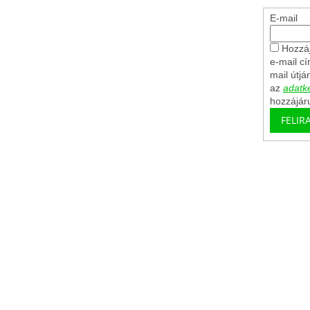
E-mail
Hozzáj
e-mail c
mail útjá
az
adatke
hozzájár
FELIR