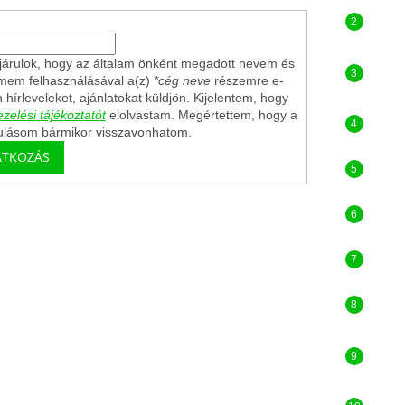
árulok, hogy az általam önként megadott nevem és
ímem felhasználásával a(z)
*cég neve
részemre e-
n hírleveleket, ajánlatokat küldjön. Kijelentem, hogy
zelési tájékoztatót
elolvastam. Megértettem, hogy a
ulásom bármikor visszavonhatom.
ATKOZÁS