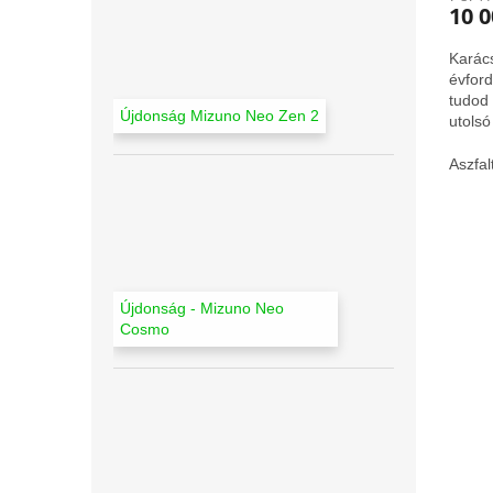
10 0
Karács
évford
tudod 
Újdonság Mizuno Neo Zen 2
utolsó
,000 f
Aszfal
Újdonság - Mizuno Neo
Cosmo