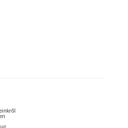
inkről
en
mag