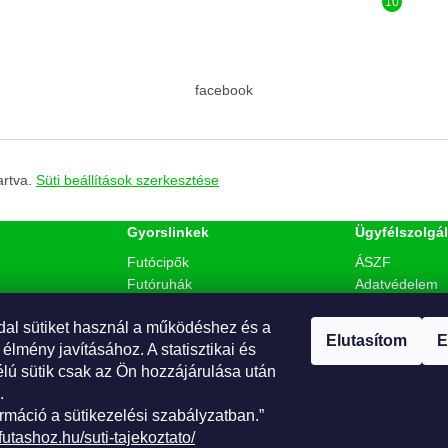
facebook
artva.
Süti beállítások szerkesztése
Gyorslinkek
Ügyfélszolgál
Futócipők
ÁSZF
Futóruhák
Adatvédelem
Táplálkozás
Szállítás & fiz
dal sütiket használ a működéshez és a
Akciók
Süti tájékoztat
. Webáruház és
Elutasítom
E
 élmény javításához. A statisztikai és
Kapcsolat
Fogyasztóvéde
élú sütik csak az Ön hozzájárulása után
Rólunk
.
rmáció a sütikezelési szabályzatban.”
futashoz.hu/suti-tajekoztato/