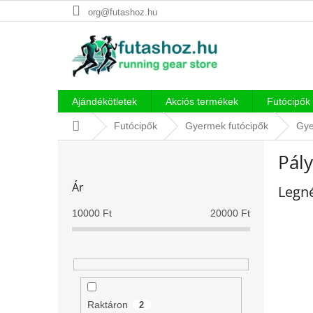
Ugrás
org@futashoz.hu
a
fő
tartalomhoz
Ajándékötletek
Akciós termékek
Futócipők
Kezdőlap
Futócipők
Gyermek futócipők
Gye
O
Pál
l
d
Ár
Legn
a
l
10000
Ft
20000
Ft
s
ó
p
a
n
e
Raktáron
2