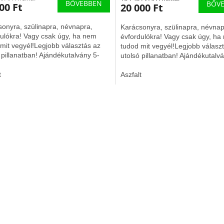
BŐVEBBEN
BŐV
00 Ft
20 000 Ft
onyra, szülinapra, névnapra,
Karácsonyra, szülinapra, névnap
ulókra! Vagy csak úgy, ha nem
évfordulókra! Vagy csak úgy, ha
mit vegyél!Legjobb választás az
tudod mit vegyél!Legjobb válasz
 pillanatban! Ajándékutalvány 5-
utolsó pillanatban! Ajándékutalv
orint értékben....
,000 forint értékben....
t
Aszfalt
L
i
s
t
a
i
r
á
n
y
í
t
á
s