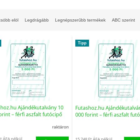
sóbb elöl
Legdrágább
Legnépszerűbb termékek
ABC szerint
Tipp
shoz.hu Ajándékutalvány 10
Futashoz.hu Ajándékutalvá
orint – férfi aszfalt futócipő
000 forint – férfi aszfalt fut
9/ISM)
(75662/ISM)
raktáron
Ft ÁFA nélkül
15 748 Ft ÁFA nélkül