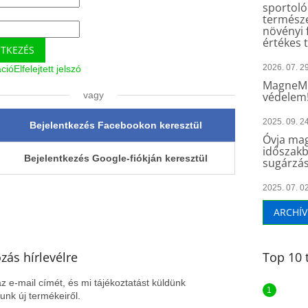
sportoló
természe
növényi 
értékes 
NTKEZÉS
2026. 07. 29
áció
Elfelejtett jelszó
MagneMu
vagy
védelem
2025. 09. 24
Bejelentkezés Facebookon keresztül
Óvja mag
időszakb
Bejelentkezés Google-fiókján keresztül
sugárzás
2025. 07. 02
ARCHÍ
ozás hírlevélre
Top 10 
z e-mail címét, és mi tájékoztatást küldünk
nk új termékeiről.