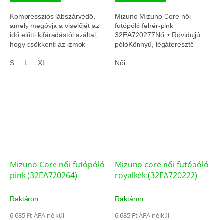
Kompressziós lábszárvédő,
Mizuno Mizuno Core női
amely megóvja a viselőjét az
futópóló fehér-pink
idő előtti kifáradástól azáltal,
32EA720277Női • Rövidujjú
hogy csökkenti az izmok
pólóKönnyű, légáteresztő
rezgését, javítja a
anyagGyors száradás,
véráramlást.
S
L
XL
edzésre optimalizálva
Női
Mizuno Core női futópóló
Mizuno core női futópóló
pink (32EA720264)
royalkék (32EA720222)
Raktáron
Raktáron
6 685 Ft ÁFA nélkül
6 685 Ft ÁFA nélkül