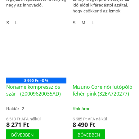
nagy az innováció.
idő előtti kifáradástól azáltal,
hogy csökkenti az izmok
rezgését, javítja a
S
L
véráramlást.
S
M
L
8 990 Ft
–8 %
Noname kompressziós
Mizuno Core női futópóló
szár - (20009620035AD)
fehér-pink (32EA720277)
Raktár_2
Raktáron
6 513 Ft ÁFA nélkül
6 685 Ft ÁFA nélkül
8 271 Ft
8 490 Ft
BŐVEBBEN
BŐVEBBEN