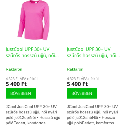
JustCool UPF 30+ UV
JustCool UPF 30+ UV
szűrős hosszú ujjú, női
szűrős hosszú ujjú, női
nyári póló jc012epi
nyári póló jc012shb
(JC012EPI)
(JC012SHB)
Raktáron
Raktáron
4 323 Ft ÁFA nélkül
4 323 Ft ÁFA nélkül
5 490 Ft
5 490 Ft
BŐVEBBEN
BŐVEBBEN
JCool JustCool UPF 30+ UV
JCool JustCool UPF 30+ UV
szűrős hosszú ujjú, női nyári
szűrős hosszú ujjú, női nyári
póló jc012epiNői • Hosszú ujjú
póló jc012shbNői • Hosszú
pólóFedett, komfortos
ujjú pólóFedett, komfortos