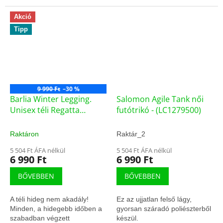
Akció
Tipp
9 990 Ft
–30 %
Barlia Winter Legging.
Salomon Agile Tank női
Unisex téli Regatta
futótrikó - (LC1279500)
futónadrág RKJ119-800
(75500/L-6)
Raktáron
Raktár_2
5 504 Ft ÁFA nélkül
5 504 Ft ÁFA nélkül
6 990 Ft
6 990 Ft
BŐVEBBEN
BŐVEBBEN
A téli hideg nem akadály!
Ez az ujjatlan felső lágy,
Minden, a hidegebb időben a
gyorsan száradó poliészterből
szabadban végzett
készül.