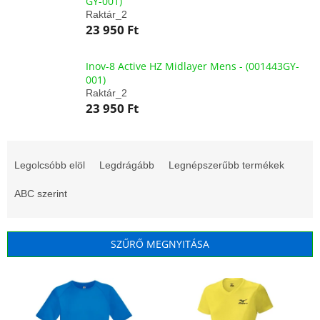
GY-001)
Raktár_2
23 950 Ft
Inov-8 Active HZ Midlayer Mens - (001443GY-
001)
Raktár_2
23 950 Ft
T
e
Legolcsóbb elöl
Legdrágább
Legnépszerűbb termékek
r
m
ABC szerint
é
k
e
SZŰRŐ MEGNYITÁSA
k
r
T
e
e
n
r