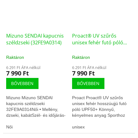
Mizuno SENDAI kapucnis
Proact® UV szűrős
széldzseki (32FE9A0314)
unisex fehér futó póló
UPF50+
Raktáron
Raktáron
6 291 Ft ÁFA nélkül
6 291 Ft ÁFA nélkül
7 990 Ft
7 990 Ft
BŐVEBBEN
BŐVEBBEN
Mizuno Mizuno SENDAI
Proact Proact® UV szűrős
kapucnis széldzseki
unisex fehér hosszúujjú futó
32FE9A0314Női • Mellény,
póló UPF50+ Könnyű,
dzseki, kabátSzél- és időjárás-
kényelmes anyag Sporthoz
álló rétegKönnyű, jól szellőző
tervezett szabás
kialakítás
Női
unisex