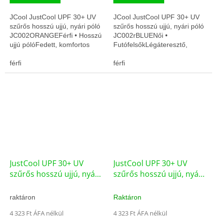
JCool JustCool UPF 30+ UV
JCool JustCool UPF 30+ UV
szűrős hosszú ujjú, nyári póló
szűrős hosszú ujjú, nyári póló
JC002ORANGEFérfi • Hosszú
JC002rBLUENői •
ujjú pólóFedett, komfortos
FutófelsőkLégáteresztő,
viseletLégáteresztő, gyors
gyorsan száradó
száradás
férfi
felsőKényelmes szabás
férfi
mozgáshoz
JustCool UPF 30+ UV
JustCool UPF 30+ UV
szűrős hosszú ujjú, nyári
szűrős hosszú ujjú, nyári
póló JC002RED
póló JC002YELLOW
(JC001YELLOW)
raktáron
Raktáron
4 323 Ft ÁFA nélkül
4 323 Ft ÁFA nélkül