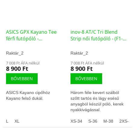
ASICS GPX Kayano Tee
inov-8 AT/C Tri Blend
férfi futópóló -
Strip női futópóló - (F1-
(2031B049-400)
7226)
Raktár_2
Raktár_2
7 008 Ft ÁFA nélkül
7 008 Ft ÁFA nélkül
8 900 Ft
8 900 Ft
BŐVEBBEN
BŐVEBBEN
ASICS Kayano cipőhöz
Három féle kevert szálból
Kayano felső dukál.
szőtt tartós és lágy esésű
anyagból készül póló, kerek
nyakkivágással.
L
XL
XS-34
S-36
M-38
2XS-32