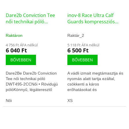
Dare2b Conviction Tee
inov-8 Race Ultra Calf
női technikai póló
Guards kompressziós
(DWT495-2CC)
szár - (F1-5482)
Raktáron
Raktár_2
4 756 Ft ÁFA nélkül
5 118 Ft ÁFA nélkül
6 040 Ft
6 500 Ft
BŐVEBBEN
BŐVEBBEN
Dare2Be Dare2b Conviction
A vádli izmait megtámasztja és
Tee női technikai póló
nyomás alatt tartja ezáltal,
DWT495-2CCNői • Rövidujjú
csökkenti a káros
pólóKönnyű, légáteresztő
erőhatásokat és
anyagGyors száradás,
sérülésveszélyt a
edzésre optimalizálva
Női
túlterheléssel szemben.
XS