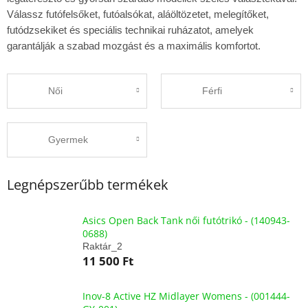
Válassz futófelsőket, futóalsókat, aláöltözetet, melegítőket,
futódzsekiket és speciális technikai ruházatot, amelyek
garantálják a szabad mozgást és a maximális komfortot.
Női
Férfi
Gyermek
Legnépszerűbb termékek
Asics Open Back Tank női futótrikó - (140943-
0688)
Raktár_2
11 500 Ft
Inov-8 Active HZ Midlayer Womens - (001444-