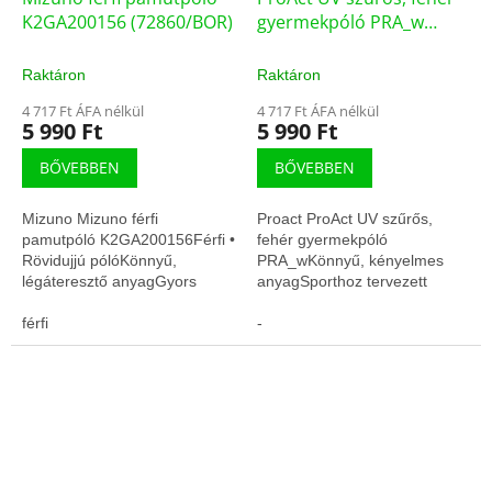
K2GA200156 (72860/BOR)
gyermekpóló PRA_w
(PRA_W)
Raktáron
Raktáron
4 717 Ft ÁFA nélkül
4 717 Ft ÁFA nélkül
5 990 Ft
5 990 Ft
BŐVEBBEN
BŐVEBBEN
Mizuno Mizuno férfi
Proact ProAct UV szűrős,
pamutpóló K2GA200156Férfi •
fehér gyermekpóló
Rövidujjú pólóKönnyű,
PRA_wKönnyű, kényelmes
légáteresztő anyagGyors
anyagSporthoz tervezett
száradás, edzésre
szabás
optimalizálva
férfi
-