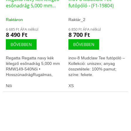
esőnadrág 5,000 mm
futópóló - (F1-19804)
RMW149-540 (RMW149)
Raktáron
Raktár_2
6 685 Ft ÁFA nélkül
6 850 Ft ÁFA nélkül
8 490 Ft
8 700 Ft
BŐVEBBEN
BŐVEBBEN
Regatta Regatta navy kék
inov-8 Mudclaw Tee futópóló –
lélegző esőnadrág 5,000 mm
Kollekció: uniszex; anyag
RMW149-540Női •
összetétele: 100% pamut;
HosszúnadrágRugalmas,
színe: fekete.
kompressziós
illeszkedésIzzadságelvezető,
Női
XS
gyors száradás