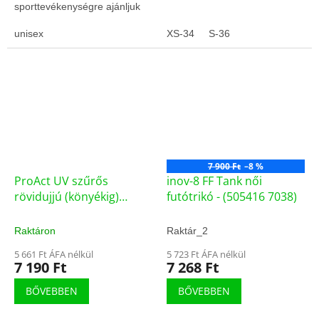
sporttevékenységre ajánljuk
unisex
XS-34
S-36
7 900 Ft
–8 %
ProAct UV szűrős
inov-8 FF Tank női
rövidujjú (könyékig)
futótrikó - (505416 7038)
unisex technikai póló
UPFR-50
Raktáron
Raktár_2
5 661 Ft ÁFA nélkül
5 723 Ft ÁFA nélkül
7 190 Ft
7 268 Ft
BŐVEBBEN
BŐVEBBEN