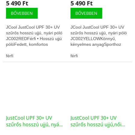
5 490 Ft
5 490 Ft
BŐVEBBEN
BŐVEBBEN
JCool JustCool UPF 30+ UV
JCool JustCool UPF 30+ UV
szűrős hosszú ujjú, nyári póló
szűrős hosszú ujjú, nyári póló
JC002REDFérfi • Hosszú ujjú
JC002YELLOWKönnyű,
pólóFedett, komfortos
kényelmes anyagSporthoz
viseletLégáteresztő, gyors
tervezett szabás
száradás
férfi
férfi
JustCool UPF 30+ UV
JustCool UPF 30+ UV
szűrős hosszú ujjú, nyári
szűrős hosszú ujjú,női
póló JC002ZÖLD
nyári póló jc012eye