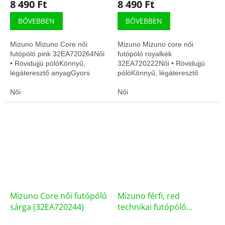
8 490 Ft
8 490 Ft
BŐVEBBEN
BŐVEBBEN
Mizuno Mizuno Core női
Mizuno Mizuno core női
futópóló pink 32EA720264Női
futópóló royalkék
• Rövidujjú pólóKönnyű,
32EA720222Női • Rövidujjú
légáteresztő anyagGyors
pólóKönnyű, légáteresztő
száradás, edzésre
anyagGyors száradás,
optimalizálva
Női
edzésre optimalizálva
Női
Mizuno Core női futópóló
Mizuno férfi, red
sárga (32EA720244)
technikai futópóló
(32EA700262)