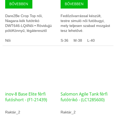
BŐVEBBEN
BŐVEBBEN
Dare2Be Crop Top női,
Fedőzővarrással készült,
Niagara-kék futótrikó
testre simuló női futóbugyi,
DWT646-LQ4Női • Rövidujjú
mely teljesen szabad mozgást
pólóKönnyű, légáteresztő
tesz lehetővé.
anyagGyors száradás,
edzésre optimalizálva
Női
S-36
M-38
L-40
inov-8 Base Elite férfi
Salomon Agile Tank férfi
futóshort - (F1-21439)
futótrikó - (LC1285600)
Raktár_2
Raktár_2