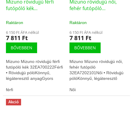
Mizuno rövidujjú férfi
Mizuno rövidujjú női,
futópóló kék
fehér futópóló
(32EA700222)
(32EA7202101)
Raktáron
Raktáron
6 150 Ft ÁFA nélkül
6 150 Ft ÁFA nélkül
7 811 Ft
7 811 Ft
BŐVEBBEN
BŐVEBBEN
Mizuno Mizuno rövidujjú férfi
Mizuno Mizuno rövidujjú női,
futópóló kék 32EA700222Férfi
fehér futópóló
• Rövidujjú pólóKönnyű,
32EA7202101Női • Rövidujjú
légáteresztő anyagGyors
pólóKönnyű, légáteresztő
száradás, edzésre
anyagGyors száradás,
optimalizálva
férfi
edzésre optimalizálva
Női
Akció