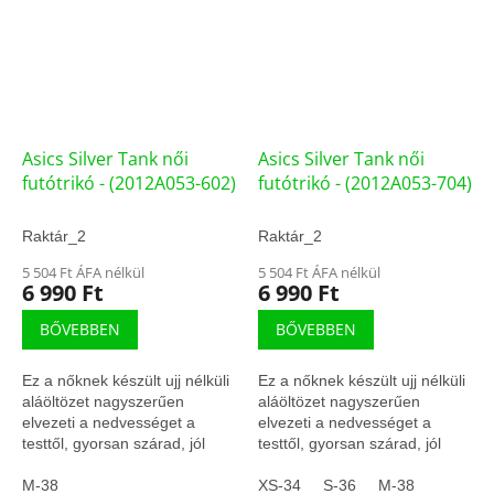
Asics Silver Tank női
Asics Silver Tank női
futótrikó - (2012A053-602)
futótrikó - (2012A053-704)
Raktár_2
Raktár_2
5 504 Ft ÁFA nélkül
5 504 Ft ÁFA nélkül
6 990 Ft
6 990 Ft
BŐVEBBEN
BŐVEBBEN
Ez a nőknek készült ujj nélküli
Ez a nőknek készült ujj nélküli
aláöltözet nagyszerűen
aláöltözet nagyszerűen
elvezeti a nedvességet a
elvezeti a nedvességet a
testtől, gyorsan szárad, jól
testtől, gyorsan szárad, jól
szellőzik.
szellőzik.
M-38
XS-34
S-36
M-38