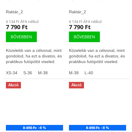
Raktár_2
Raktár_2
6 134 Ft ÁFA nélkül
6 134 Ft ÁFA nélkül
7 790 Ft
7 790 Ft
BŐVEBBEN
BŐVEBBEN
Közelebb van a célvonal, mint
Közelebb van a célvonal, mint
gondolod, ha ezt a divatos, és
gondolod, ha ezt a divatos, és
praktikus futópólót viseled.
praktikus futópólót viseled.
XS-34
S-36
M-38
M-38
L-40
Akció
Akció
8 490 Ft
–8 %
8 490 Ft
–8 %