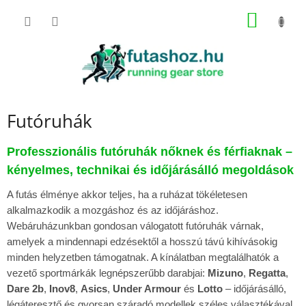
Ugrás
KOSÁR
a
fő
tartalomhoz
Futóruhák
Professzionális futóruhák nőknek és férfiaknak –
kényelmes, technikai és időjárásálló megoldások
A futás élménye akkor teljes, ha a ruházat tökéletesen
alkalmazkodik a mozgáshoz és az időjáráshoz.
Webáruházunkban gondosan válogatott futóruhák várnak,
amelyek a mindennapi edzésektől a hosszú távú kihívásokig
minden helyzetben támogatnak. A kínálatban megtalálhatók a
vezető sportmárkák legnépszerűbb darabjai:
Mizuno
,
Regatta
,
Dare 2b
,
Inov8
,
Asics
,
Under Armour
és
Lotto
– időjárásálló,
légáteresztő és gyorsan száradó modellek széles választékával.