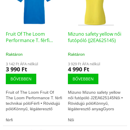
d
m
e
é
z
k
é
e
s
k
e
l
Fruit Of The Loom
Mizuno safety yellow női
i
Performance T. férfi
futópóló (J2EA625145)
s
technikai póló (FOLT-
t
061390051S)
Raktáron
Raktáron
á
3 142 Ft ÁFA nélkül
3 929 Ft ÁFA nélkül
j
3 990 Ft
4 990 Ft
a
BŐVEBBEN
BŐVEBBEN
Fruit of The Loom Fruit Of
Mizuno Mizuno safety yellow
The Loom Performance T. férfi
női futópóló J2EA625145Női •
technikai pólóFérfi • Rövidujjú
Rövidujjú pólóKönnyű,
pólóKönnyű, légáteresztő
légáteresztő anyagGyors
anyagGyors száradás,
száradás, edzésre
edzésre optimalizálva
férfi
optimalizálva
Női