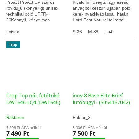
Proact ProAct UV szűrős
Kiváló minőségű, lágy esésű
rövidujjú (könyékig) unisex
anyagból készült ujjatlan póló,
technikai póló UPFR-
kerek nyakkivágással, hátán
50Könnyű, kényelmes
Hard Fast Natural felirattal.
anyagSporthoz tervezett
szabás
unisex
S-36
M-38
L-40
Tipp
Crop Top női, futótrikó
inov-8 Base Elite Brief
DWT646-LQ4 (DWT646)
futóbugyi - (5054167042)
Raktáron
Raktár_2
5 898 Ft ÁFA nélkül
5 906 Ft ÁFA nélkül
7 490 Ft
7 500 Ft