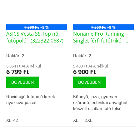
7 390 Ft
–8 %
7 500 Ft
–8 %
ASICS Vesta SS Top női
Noname Pro Running
futópóló - (322322-0687)
Singlet férfi futótrikó -
(F1-19449)
Raktár_2
Raktár_2
5 354 Ft ÁFA nélkül
5 433 Ft ÁFA nélkül
6 799 Ft
6 900 Ft
BŐVEBBEN
BŐVEBBEN
Rövid ujjú futópóló kerek
Könnyű, laza, gyorsan
nyakkivágással.
száradó technikai anyagból
készült ujjatlan futó felső.
XL-42
XL
2XL