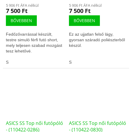
5 906 Ft ÁFA nélkül
5 906 Ft ÁFA nélkül
7 500 Ft
7 500 Ft
BŐVEBBEN
BŐVEBBEN
Fedőzővarrással készült,
Ez az ujjatlan felső lágy,
testre simuló férfi futó short,
gyorsan száradó poliészterből
mely teljesen szabad mozgást
készül.
tesz lehetővé.
S
S
ASICS SS Top női futópóló
ASICS SS Top női futópóló
- (110422-0286)
- (110422-0830)