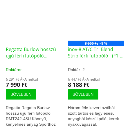
8 900 Ft
–8 %
Regatta Burlow hosszú
inov-8 AT/C Tri Blend
ujjú férfi futópóló
Strip férfi futópóló - (F1-
(RMT242-48U)
7225)
Raktáron
Raktár_2
6 291 Ft ÁFA nélkül
6 447 Ft ÁFA nélkül
7 990 Ft
8 188 Ft
BŐVEBBEN
BŐVEBBEN
Regatta Regatta Burlow
Három féle kevert szálból
hosszú ujjú férfi futópóló
szőtt tartós és lágy esésű
RMT242-48U Könnyű,
anyagból készül póló, kerek
kényelmes anyag Sporthoz
nyakkivágással.
tervezett szabás