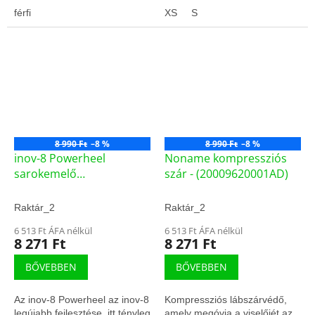
férfi
XS
S
8 990 Ft
–8 %
8 990 Ft
–8 %
inov-8 Powerheel
Noname kompressziós
sarokemelő
szár - (20009620001AD)
súlyemeléshez - (F1-
19932)
Raktár_2
Raktár_2
6 513 Ft ÁFA nélkül
6 513 Ft ÁFA nélkül
8 271 Ft
8 271 Ft
BŐVEBBEN
BŐVEBBEN
Az inov-8 Powerheel az inov-8
Kompressziós lábszárvédő,
legújabb fejlesztése, itt tényleg
amely megóvja a viselőjét az