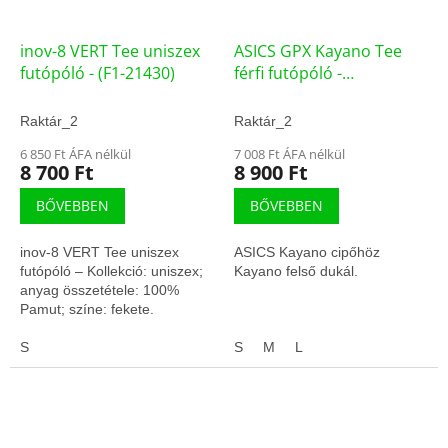
inov-8 VERT Tee uniszex
ASICS GPX Kayano Tee
futópóló - (F1-21430)
férfi futópóló -
(2031B049-100)
Raktár_2
Raktár_2
6 850 Ft ÁFA nélkül
7 008 Ft ÁFA nélkül
8 700 Ft
8 900 Ft
BŐVEBBEN
BŐVEBBEN
inov-8 VERT Tee uniszex
ASICS Kayano cipőhöz
futópóló – Kollekció: uniszex;
Kayano felső dukál.
anyag összetétele: 100%
Pamut; színe: fekete.
S
S
M
L