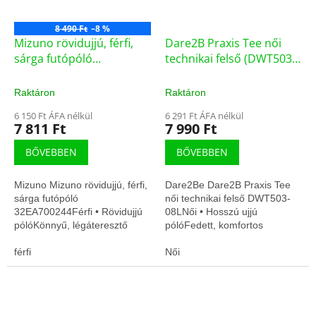
8 490 Ft
–8 %
Mizuno rövidujjú, férfi,
Dare2B Praxis Tee női
sárga futópóló
technikai felső (DWT503-
(32EA700244)
08L)
Raktáron
Raktáron
6 150 Ft ÁFA nélkül
6 291 Ft ÁFA nélkül
7 811 Ft
7 990 Ft
BŐVEBBEN
BŐVEBBEN
Mizuno Mizuno rövidujjú, férfi,
Dare2Be Dare2B Praxis Tee
sárga futópóló
női technikai felső DWT503-
32EA700244Férfi • Rövidujjú
08LNői • Hosszú ujjú
pólóKönnyű, légáteresztő
pólóFedett, komfortos
anyagGyors száradás,
viseletLégáteresztő, gyors
edzésre optimalizálva
férfi
száradás
Női