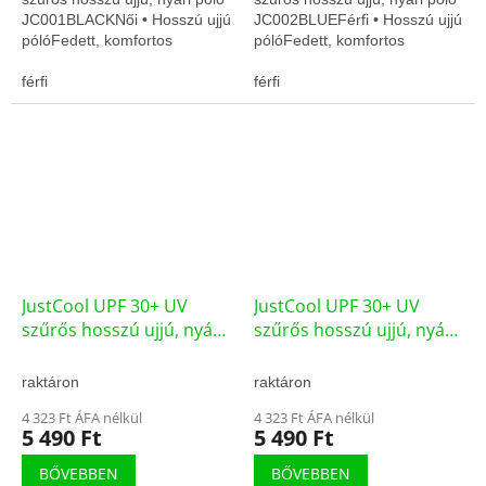
JC001BLACKNői • Hosszú ujjú
JC002BLUEFérfi • Hosszú ujjú
pólóFedett, komfortos
pólóFedett, komfortos
viseletLégáteresztő, gyors
viseletLégáteresztő, gyors
száradás
férfi
száradás
férfi
JustCool UPF 30+ UV
JustCool UPF 30+ UV
szűrős hosszú ujjú, nyári
szűrős hosszú ujjú, nyári
póló JC002ORANGE
póló JC002rBLUE
raktáron
raktáron
4 323 Ft ÁFA nélkül
4 323 Ft ÁFA nélkül
5 490 Ft
5 490 Ft
BŐVEBBEN
BŐVEBBEN