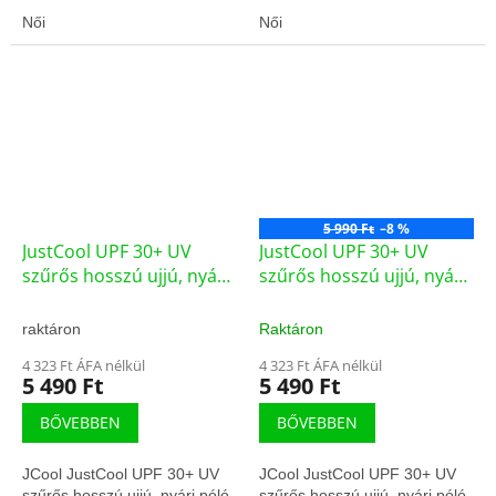
viseletLégáteresztő, gyors
viseletLégáteresztő, gyors
száradás
Női
száradás
Női
5 990 Ft
–8 %
JustCool UPF 30+ UV
JustCool UPF 30+ UV
szűrős hosszú ujjú, nyári
szűrős hosszú ujjú, nyári
póló (JC001BLACK)
póló JC002BLUE
raktáron
Raktáron
4 323 Ft ÁFA nélkül
4 323 Ft ÁFA nélkül
5 490 Ft
5 490 Ft
BŐVEBBEN
BŐVEBBEN
JCool JustCool UPF 30+ UV
JCool JustCool UPF 30+ UV
szűrős hosszú ujjú, nyári póló
szűrős hosszú ujjú, nyári póló