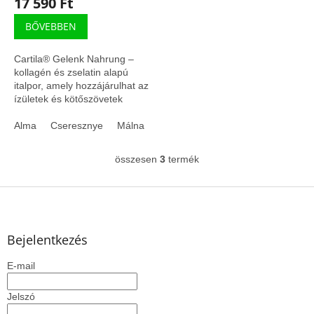
17 590 Ft
BŐVEBBEN
Cartila® Gelenk Nahrung –
kollagén és zselatin alapú
italpor, amely hozzájárulhat az
ízületek és kötőszövetek
mindennapi támogatásához.
42% kollagén-hidrolizátummal
Alma
Cseresznye
Málna
Narancs - barack
és 42%...
összesen
3
termék
L
i
s
L
t
á
a
b
i
l
Bejelentkezés
r
é
á
E-mail
c
n
y
í
Jelszó
t