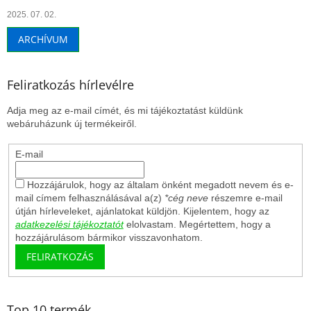
2025. 07. 02.
ARCHÍVUM
Feliratkozás hírlevélre
Adja meg az e-mail címét, és mi tájékoztatást küldünk
webáruházunk új termékeiről.
E-mail
Hozzájárulok, hogy az általam önként megadott nevem és e-
mail címem felhasználásával a(z)
*cég neve
részemre e-mail
útján hírleveleket, ajánlatokat küldjön. Kijelentem, hogy az
adatkezelési tájékoztatót
elolvastam. Megértettem, hogy a
hozzájárulásom bármikor visszavonhatom.
FELIRATKOZÁS
Top 10 termék