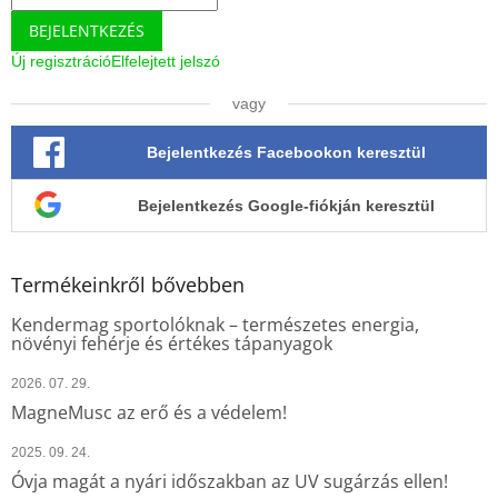
á
BEJELENTKEZÉS
s
e
Új regisztráció
Elfelejtett jelszó
l
e
vagy
m
e
Bejelentkezés Facebookon keresztül
i
Bejelentkezés Google-fiókján keresztül
Termékeinkről bővebben
Kendermag sportolóknak – természetes energia,
növényi fehérje és értékes tápanyagok
2026. 07. 29.
MagneMusc az erő és a védelem!
2025. 09. 24.
Óvja magát a nyári időszakban az UV sugárzás ellen!