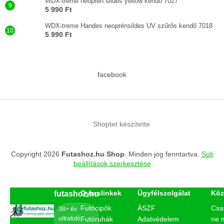
WDX-treme neoprén sildes yellow kendő 7027
5 990 Ft
WDX-treme Handes neoprénsildes UV szűrős kendő 7018
5 990 Ft
facebook
Shoptet készítette
Copyright 2026
Futashoz.hu Shop
. Minden jog fenntartva.
Süti
beállítások szerkesztése
Gyorslinkek
Ügyfélszolgálat
Köz
futashoz.hu
Futócipők
ÁSZF
Csa
38+ év
ultrafutó
Futóruhák
Adatvédelem
ne 