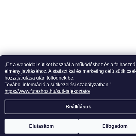
„Ez a weboldal sütiket használ a működéshez és a felhaszná
élmény javításához. A statisztikai és marketing célú sütik csa
hozzájárulása után töltődnek be.
További információ a sütikezelési szabályzatban.”
https://www.futashoz.hu/suti-tajekoztato/
Beállítások
Elutasítom
Elfogadom