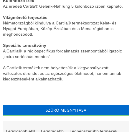
Különböző ízek
Az eredeti Cartila® Gelenk-Nahrung 5 különböző ízben kapható.
Világméretű terjesztés
Németországból kiindulva a Cartila® terméksorozat Kelet- és
Nyugat Európában, Közép-Ázsiában és a Mena régióban is
meghonosodott.
Speciális tanusítvány
A Cartila® a régióspecifikus forgalmazás szempontjából igazolt:
„extra sertéshús-mentes” .
A Cartila® termékek nem helyettesítik a kiegyensúlyozott,
változatos étrendet és az egészséges életmódot, hanem annak
kiegészítéseként alkalmazhatók.
SZŰRŐ MEGNYITÁSA
T
e
Legolcsóbb elöl
Legdrágább
Legnépszerűbb termékek