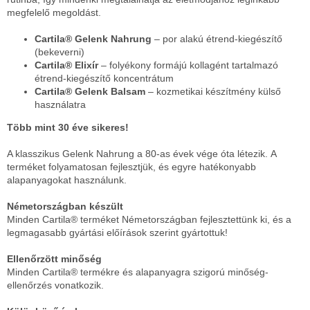
megfelelő megoldást.
Cartila® Gelenk Nahrung
– por alakú étrend-kiegészítő
(bekeverni)
Cartila® Elixír
– folyékony formájú kollagént tartalmazó
étrend-kiegészítő koncentrátum
Cartila® Gelenk Balsam
– kozmetikai készítmény külső
használatra
Több mint 30 éve sikeres!
A klasszikus Gelenk Nahrung a 80-as évek vége óta létezik.
A
terméket folyamatosan fejlesztjük, és egyre hatékonyabb
alapanyagokat használunk.
Németországban készült
Minden Cartila® terméket Németországban fejlesztettünk ki, és a
legmagasabb gyártási előírások szerint gyártottuk
!
Ellenőrzött minőség
Minden Cartila® termékre és alapanyagra szigorú minőség-
ellenőrzés vonatkozik.