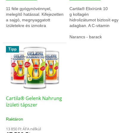
11 féle gyógynövénnyel,
Cartila® Elixírünk 10
melegítő hatással. Kifejezetten
g kollagén
a sajgó, megnyaggatott
hidrolizátumot biztosít egy
ízületekre és izmokra
adagban. A C-vitamin
tervezve! 50 ml { "@context":
kiegészítésével a Cartila®
"https://schema.org/",
Elixir hozzájárul a
Narancs - barack
"@type":...
kollagénképződéshez....
Tipp
Cartila® Gelenk Nahrung
ízületi tápszer
Raktáron
13 850 Ft ÁFA nélkül