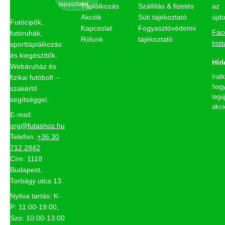
tapasztalat
Táplálkozás
Szállítás & fizetés
az
Akciók
Süti tájékoztató
újd
Futócipők,
Kapcsolat
Fogyasztóvédelmi
Fac
futóruhák,
Rólunk
tájékoztató
Ins
sporttáplálkozás
és kiegészítők.
Hírl
Webáruház és
Irat
fizikai futóbolt --
hogy
szakértő
legú
segítséggel.
akci
E-mail:
org@futashoz.hu
Telefon:
+36 30
712 2842
Cím: 1118
Budapest,
Torbágy utca 13.
Nyitva tartás: K-
P: 11:00-19:00,
Szo: 10:00-13:00