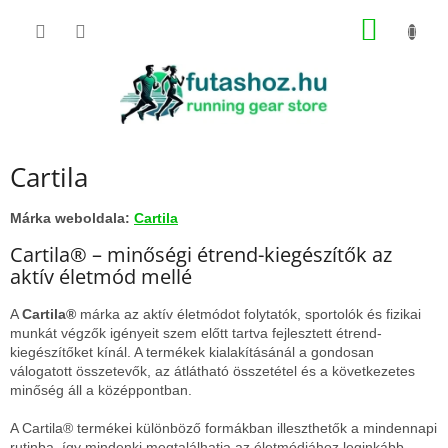
Ugrás
KOSÁR
a
fő
tartalomhoz
Cartila
Márka weboldala:
Cartila
Cartila® – minőségi étrend-kiegészítők az
aktív életmód mellé
A
Cartila®
márka az aktív életmódot folytatók, sportolók és fizikai
munkát végzők igényeit szem előtt tartva fejlesztett étrend-
kiegészítőket kínál. A termékek kialakításánál a gondosan
válogatott összetevők, az átlátható összetétel és a következetes
minőség áll a középpontban.
A Cartila® termékei különböző formákban illeszthetők a mindennapi
rutinba, így mindenki megtalálhatja az életmódjához leginkább