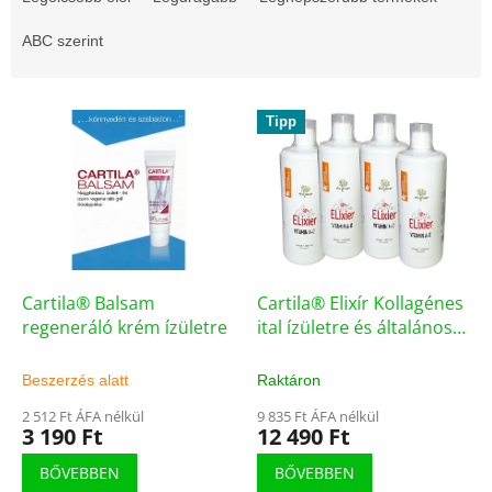
r
m
ABC szerint
é
k
T
e
Tipp
e
k
r
r
m
e
é
n
k
d
e
e
k
z
l
Cartila® Balsam
Cartila® Elixír Kollagénes
é
i
regeneráló krém ízületre
ital ízületre és általános
s
s
regenerációra
e
t
Beszerzés alatt
Raktáron
á
2 512 Ft ÁFA nélkül
9 835 Ft ÁFA nélkül
j
3 190 Ft
12 490 Ft
a
BŐVEBBEN
BŐVEBBEN