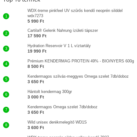
WDX-treme pinkfeel UV szűrős kendő neoprén silddel
wdx7273
5 990 Ft
Cartila® Gelenk Nahrung ízületi tápszer
17 590 Ft
Hydration Reservoir V 1 L víztartály
19 990 Ft
Prémium KENDERMAG PROTEIN 49% - BIO/NYERS 600g
8 500 Ft
Kendermagos szilvás-meggyes Omega szelet 7db/doboz
3 650 Ft
Hántolt kendermag 300gr
3 000 Ft
Kendermagos Omega szelet 7db/doboz
3 650 Ft
Wild unisex derékmelegítő WD1S
3 600 Ft