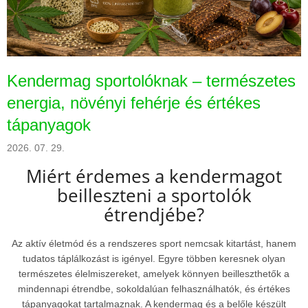
t
á
j
a
Kendermag sportolóknak – természetes
energia, növényi fehérje és értékes
tápanyagok
2026. 07. 29.
Miért érdemes a kendermagot
beilleszteni a sportolók
étrendjébe?
Az aktív életmód és a rendszeres sport nemcsak kitartást, hanem
tudatos táplálkozást is igényel. Egyre többen keresnek olyan
természetes élelmiszereket, amelyek könnyen beilleszthetők a
mindennapi étrendbe, sokoldalúan felhasználhatók, és értékes
tápanyagokat tartalmaznak. A kendermag és a belőle készült