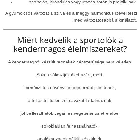
sportolás, kirándulás vagy utazás során is praktikusak.
A gyümölcsös változat a szilva és a meggy harmonikus ízével teszi
még változatosabbá a kínálatot.
Miért kedvelik a sportolók a
kendermagos élelmiszereket?
A kendermagból készült termékek népszerűsége nem véletlen.
Sokan választják őket azért, mert:
természetes növényi fehérjeforrást jelentenek,
értékes telítetlen zsírsavakat tartalmaznak,
jól beilleszthetők vegán és vegetáriánus étrendbe,
sokoldalúan felhasználhatók,
adalékanyagok nélkül készülnek.