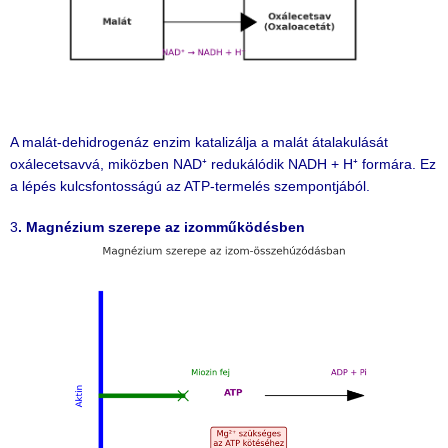
A malát-dehidrogenáz enzim katalizálja a malát átalakulását
oxálecetsavvá, miközben NAD⁺ redukálódik NADH + H⁺ formára. Ez
a lépés kulcsfontosságú az ATP-termelés szempontjából.
3
. Magnézium szerepe az izomműködésben