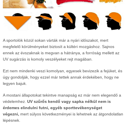
A sportolók közül sokan várták már a nyári időszakot, mert
megfelelő körülményeket biztosít a kültéri mozgáshoz. Sajnos
ennek az évszaknak is megvan a hátránya, a forróság mellett az
UV sugárzás is komoly veszélyeket rejt magában.
Ezt nem mindenki veszi komolyan, egyesek bevizezik a fejüket, és
úgy gondolják, hogy ezzel már tettek annak érdekében, hogy ne
legyen bajuk.
A mostani állapotokat tekintve manapság ez már nem elegendő a
védelemhez.
UV szűrős kendő vagy sapka nélkül nem is
érdemes elindulni futni, egyéb sporttevékenységet
végezni,
mert súlyos következményei is lehetnek az átgondolatlan
lépésnek.