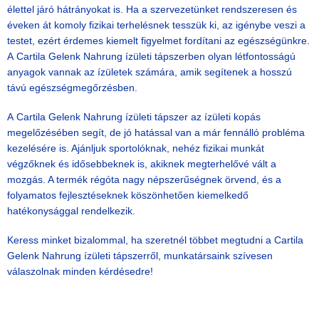
élettel járó hátrányokat is. Ha a szervezetünket rendszeresen és
éveken át komoly fizikai terhelésnek tesszük ki, az igénybe veszi a
testet, ezért érdemes kiemelt figyelmet fordítani az egészségünkre.
A Cartila Gelenk Nahrung ízületi tápszerben olyan létfontosságú
anyagok vannak az ízületek számára, amik segítenek a hosszú
távú egészségmegőrzésben.
A
Cartila Gelenk Nahrung ízületi tápszer
az ízületi kopás
megelőzésében segít, de jó hatással van a már fennálló probléma
kezelésére is. Ajánljuk sportolóknak, nehéz fizikai munkát
végzőknek és idősebbeknek is, akiknek megterhelővé vált a
mozgás. A termék régóta nagy népszerűségnek örvend, és a
folyamatos fejlesztéseknek köszönhetően kiemelkedő
hatékonysággal rendelkezik.
Keress minket bizalommal, ha szeretnél többet megtudni a Cartila
Gelenk Nahrung ízületi tápszerről, munkatársaink szívesen
válaszolnak minden kérdésedre!