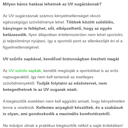
Milyen káros hatásai lehetnek az UV sugárzásnak?
Az UV sugárzásnak számos kényelmetlenséget okozó
egészségügyi szövődménye lehet.
Többek között szédülés,
hányinger is felléphet, sőt, elképzelhető, hogy az egyén
belázasodik.
Ilyen állapotban értelemszerűen nem lehet sportolni,
jó teljesítményt nyújtani, így a sportoló pont az ellenkezőjét éri el a
figyelmetlenségével.
UV szűrős sapkával, kendővel biztonságban érezheti magát
Az
UV szűrős sapkák
, kendők megóvják a sportolókat is az erős
napsugaraktól, így nem kell tartaniuk az esetleges
szövődményektől.
Tudják folytatni az edzéstervet, nem
betegedhetnek le az UV sugarak miatt.
A kiegészítők esetében nem kell aggódni amiatt, hogy kényelmetlen
lenne a viselésük.
Kellemes anyagból készültek, és a szabásuk
is olyan, ami gondoskodik a maximális komfortérzetről.
Ne induljon útnak a praktikus kiegészítők nélkül a saját érdekében!