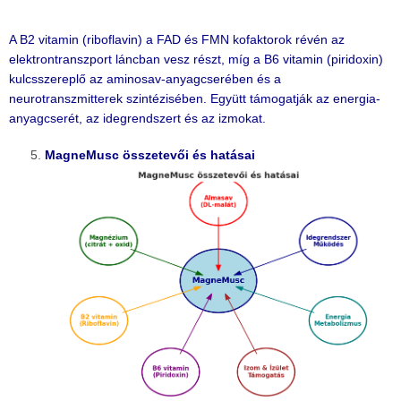
A B2 vitamin (riboflavin) a FAD és FMN kofaktorok révén az
elektrontranszport láncban vesz részt, míg a B6 vitamin (piridoxin)
kulcsszereplő az aminosav-anyagcserében és a
neurotranszmitterek szintézisében. Együtt támogatják az energia-
anyagcserét, az idegrendszert és az izmokat.
MagneMusc összetevői és hatásai