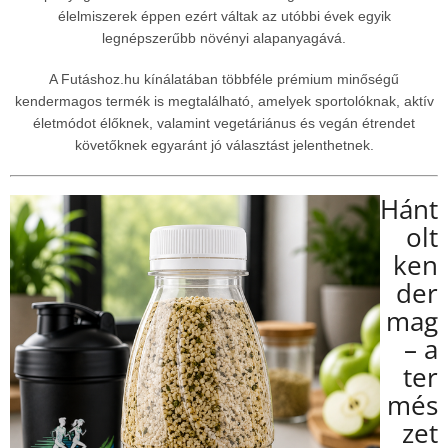
élelmiszerek éppen ezért váltak az utóbbi évek egyik
legnépszerűbb növényi alapanyagává.
A Futáshoz.hu kínálatában többféle prémium minőségű
kendermagos termék is megtalálható, amelyek sportolóknak, aktív
életmódot élőknek, valamint vegetáriánus és vegán étrendet
követőknek egyaránt jó választást jelenthetnek.
Hánt
olt
ken
der
mag
– a
ter
més
zet