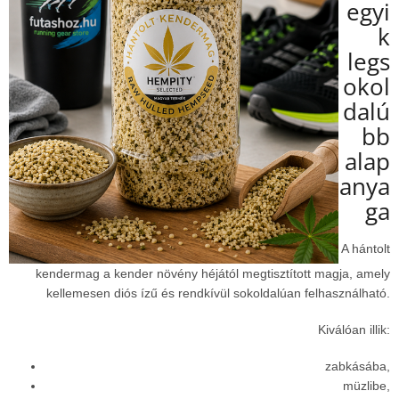
egyi
k
legs
okol
dalú
bb
alap
anya
ga
A hántolt
kendermag a kender növény héjától megtisztított magja, amely
kellemesen diós ízű és rendkívül sokoldalúan felhasználható.
Kiválóan illik:
zabkásába,
müzlibe,