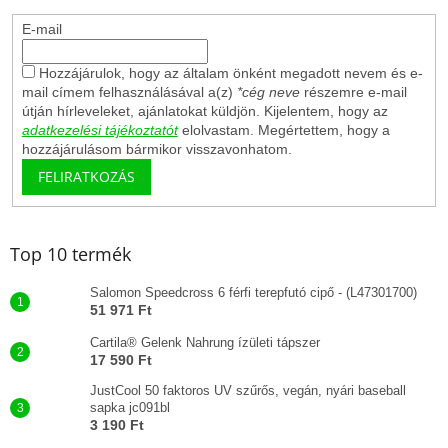
E-mail
Hozzájárulok, hogy az általam önként megadott nevem és e-
mail címem felhasználásával a(z)
*cég neve
részemre e-mail
útján hírleveleket, ajánlatokat küldjön. Kijelentem, hogy az
adatkezelési tájékoztatót
elolvastam. Megértettem, hogy a
hozzájárulásom bármikor visszavonhatom.
FELIRATKOZÁS
Top 10 termék
Salomon Speedcross 6 férfi terepfutó cipő - (L47301700)
51 971 Ft
Cartila® Gelenk Nahrung ízületi tápszer
17 590 Ft
JustCool 50 faktoros UV szűrős, vegán, nyári baseball
sapka jc091bl
3 190 Ft