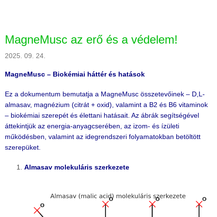
MagneMusc az erő és a védelem!
2025. 09. 24.
MagneMusc – Biokémiai háttér és hatások
Ez a dokumentum bemutatja a MagneMusc összetevőinek – D,L-
almasav, magnézium (citrát + oxid), valamint a B2 és B6 vitaminok
– biokémiai szerepét és élettani hatásait. Az ábrák segítségével
áttekintjük az energia-anyagcserében, az izom- és ízületi
működésben, valamint az idegrendszeri folyamatokban betöltött
szerepüket.
Almasav molekuláris szerkezete