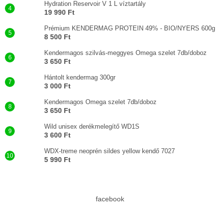
Hydration Reservoir V 1 L víztartály
19 990 Ft
Prémium KENDERMAG PROTEIN 49% - BIO/NYERS 600g
8 500 Ft
Kendermagos szilvás-meggyes Omega szelet 7db/doboz
3 650 Ft
Hántolt kendermag 300gr
3 000 Ft
Kendermagos Omega szelet 7db/doboz
3 650 Ft
Wild unisex derékmelegítő WD1S
3 600 Ft
WDX-treme neoprén sildes yellow kendő 7027
5 990 Ft
facebook