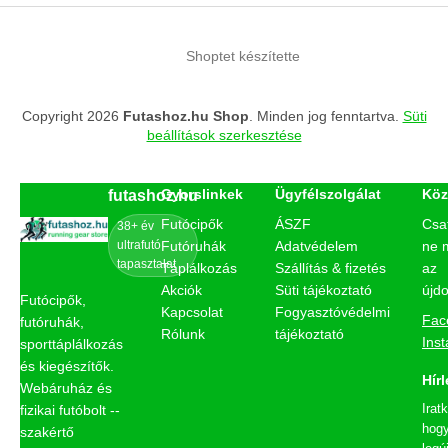
Shoptet készítette
Copyright 2026
Futashoz.hu Shop
. Minden jog fenntartva.
Süti
beállítások szerkesztése
Gyorslinkek
Ügyfélszolgálat
Köz
futashoz.hu
Futócipők
ÁSZF
Csa
38+ év
ultrafutó
Futóruhák
Adatvédelem
ne 
tapasztalat
Táplálkozás
Szállítás & fizetés
az
Akciók
Süti tájékoztató
újd
Futócipők,
Kapcsolat
Fogyasztóvédelmi
Fac
futóruhák,
Rólunk
tájékoztató
Ins
sporttáplálkozás
és kiegészítők.
Hírl
Webáruház és
Irat
fizikai futóbolt --
hogy
szakértő