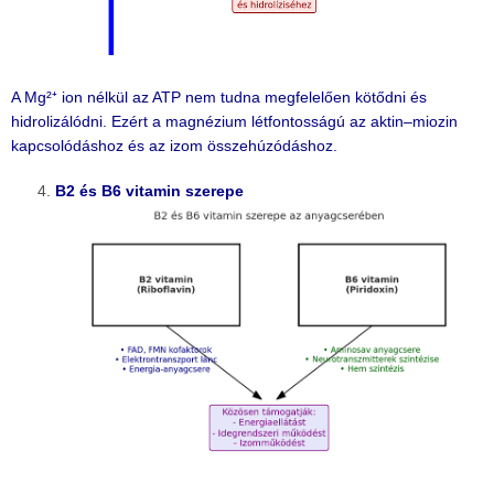
A Mg²⁺ ion nélkül az ATP nem tudna megfelelően kötődni és
hidrolizálódni. Ezért a magnézium létfontosságú az aktin–miozin
kapcsolódáshoz és az izom összehúzódáshoz.
B2 és B6 vitamin szerepe