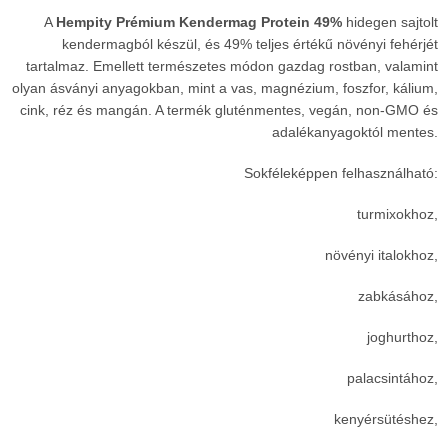
A
Hempity Prémium Kendermag Protein 49%
hidegen sajtolt
kendermagból készül, és 49% teljes értékű növényi fehérjét
tartalmaz. Emellett természetes módon gazdag rostban, valamint
olyan ásványi anyagokban, mint a vas, magnézium, foszfor, kálium,
cink, réz és mangán. A termék gluténmentes, vegán, non-GMO és
adalékanyagoktól mentes.
Sokféleképpen felhasználható:
turmixokhoz,
növényi italokhoz,
zabkásához,
joghurthoz,
palacsintához,
kenyérsütéshez,