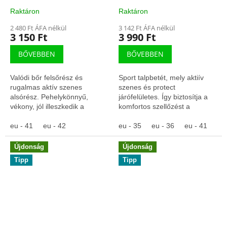
Raktáron
Raktáron
2 480 Ft ÁFA nélkül
3 142 Ft ÁFA nélkül
3 150 Ft
3 990 Ft
BŐVEBBEN
BŐVEBBEN
Valódi bőr felsőrész és
Sport talpbetét, mely aktiív
rugalmas aktív szenes
szenes és protect
alsórész. Pehelykönnyű,
járófelületes. Így biztosítja a
vékony, jól illeszkedik a
komfortos szellőzést a
cipőbe.&nbsp; Alsó, aktív
hosszboltozat és a
szénréteg semlegesíti a
eu - 41
eu - 42
harántboltozat mérsékelt
eu - 35
eu - 36
eu - 41
szagokat.&nbsp;...
tartása közepette Figyelem!...
Újdonság
Újdonság
Tipp
Tipp