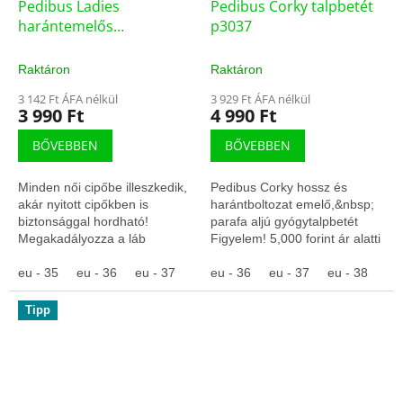
Pedibus Ladies
Pedibus Corky talpbetét
harántemelős
p3037
bőrtalpbetét p3027
Raktáron
Raktáron
3 142 Ft ÁFA nélkül
3 929 Ft ÁFA nélkül
3 990 Ft
4 990 Ft
BŐVEBBEN
BŐVEBBEN
Minden női cipőbe illeszkedik,
Pedibus Corky hossz és
akár nyitott cipőkben is
harántboltozat emelő,&nbsp;
biztonsággal hordható!
parafa aljú gyógytalpbetét
Megakadályozza a láb
Figyelem! 5,000 forint ár alatti
elcsúszását a cipőben.
termékeket csak előre fizetés
Figyelem! 5,000 forint ár alatti
eu - 35
eu - 36
eu - 37
eu - 38
után szállítunk!
eu - 36
eu - 39
eu - 37
eu - 40
eu - 38
eu
termékeket csak...
Tipp