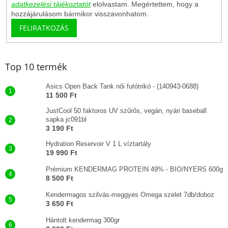
adatkezelési tájékoztatót
elolvastam. Megértettem, hogy a
hozzájárulásom bármikor visszavonhatom.
FELIRATKOZÁS
Top 10 termék
Asics Open Back Tank női futótrikó - (140943-0688)
11 500 Ft
JustCool 50 faktoros UV szűrős, vegán, nyári baseball
sapka jc091bl
3 190 Ft
Hydration Reservoir V 1 L víztartály
19 990 Ft
Prémium KENDERMAG PROTEIN 49% - BIO/NYERS 600g
8 500 Ft
Kendermagos szilvás-meggyes Omega szelet 7db/doboz
3 650 Ft
Hántolt kendermag 300gr