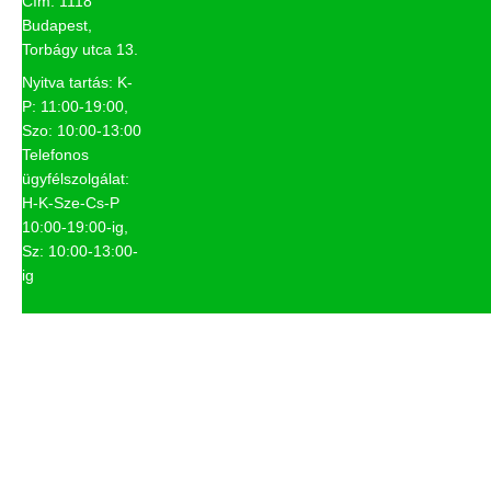
Cím: 1118
Budapest,
Torbágy utca 13.
Nyitva tartás: K-
P: 11:00-19:00,
Szo: 10:00-13:00
Telefonos
ügyfélszolgálat:
H-K-Sze-Cs-P
10:00-19:00-ig,
Sz: 10:00-13:00-
ig