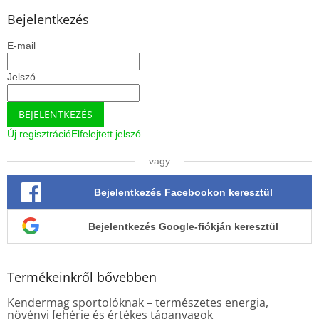
b
l
Bejelentkezés
é
E-mail
c
Jelszó
BEJELENTKEZÉS
Új regisztráció
Elfelejtett jelszó
vagy
Bejelentkezés Facebookon keresztül
Bejelentkezés Google-fiókján keresztül
Termékeinkről bővebben
Kendermag sportolóknak – természetes energia,
növényi fehérje és értékes tápanyagok