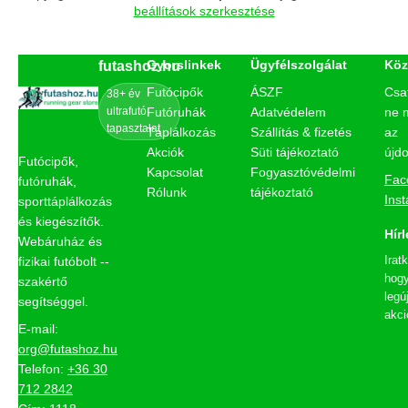
beállítások szerkesztése
Gyorslinkek
Ügyfélszolgálat
Köz
futashoz.hu
Futócipők
ÁSZF
Csa
38+ év
ultrafutó
Futóruhák
Adatvédelem
ne 
tapasztalat
Táplálkozás
Szállítás & fizetés
az
Akciók
Süti tájékoztató
újd
Futócipők,
Kapcsolat
Fogyasztóvédelmi
Fac
futóruhák,
Rólunk
tájékoztató
Ins
sporttáplálkozás
és kiegészítők.
Hírl
Webáruház és
Irat
fizikai futóbolt --
hogy
szakértő
legú
segítséggel.
akci
E-mail:
org@futashoz.hu
Telefon:
+36 30
712 2842