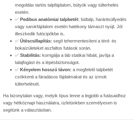
e
megoldás tartós talpfájdalom, bütyök vagy túlterhelés
l
e
esetén.
m
✅
Pedibus anatómiai talpbetét:
lúdtalp, harántsüllyedés
e
vagy sarokfájdalom esetén hatékony támaszt nyújt. Jól
i
illeszkedik futócipőkbe is.
✅
Ütéscsillapítás:
segít tehermentesíteni a térd- és
bokaízületeket aszfaltos futások során.
✅
Stabilitás:
korrigálja a láb statikai hibáit, javítja a
talajfogást és a lépésbiztonságot.
✅
Kényelem hosszú távon:
a megfelelő talpbetét
csökkenti a fáradásos fájdalmakat és az izmok
túlterhelését.
Ha bizonytalan vagy, melyik típus lenne a legjobb a futásaidhoz
vagy hétköznapi használatra, üzletünkben személyesen is
segítünk a választásban.
L
á