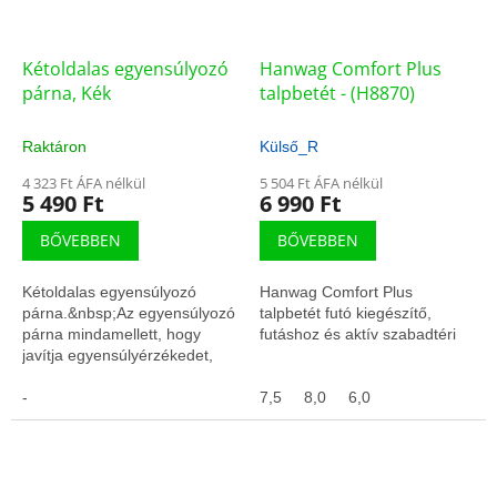
Kétoldalas egyensúlyozó
Hanwag Comfort Plus
párna, Kék
talpbetét - (H8870)
Raktáron
Külső_R
4 323 Ft ÁFA nélkül
5 504 Ft ÁFA nélkül
5 490 Ft
6 990 Ft
BŐVEBBEN
BŐVEBBEN
Kétoldalas egyensúlyozó
Hanwag Comfort Plus
párna.&nbsp;Az egyensúlyozó
talpbetét futó kiegészítő,
párna mindamellett, hogy
futáshoz és aktív szabadtéri
javítja egyensúlyérzékedet,
kitűnően alkalmas arra is,
hogy fejleszd vele kar- láb
-
7,5
8,0
6,0
és...