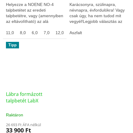
Helyezze a NOENE NO-4
Karácsonyra, szülinapra,
talpbetétet az eredeti
névnapra, évfordulókra! Vagy
talpbetétre, vagy (amennyiben
csak úgy, ha nem tudod mit
az eltávolítható) az alá
vegyél!Legjobb választás az
bármelyik oldalával
utolsó pillanatban!
helyezhető, mivel mindkét
11,0
8,0
6,0
7,0
12,0
Ajándékutalvány 5- ,000 forint
Aszfalt
oldala tapadó gumi felület, a...
értékben....
Tipp
Lábra formázott
talpbetét LabX
Raktáron
26 693 Ft ÁFA nélkül
33 900 Ft