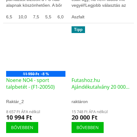
alapnak köszönhetően. A bőr
vegyél!Legjobb választás az
bélése növényi cserzésű és
utolsó pillanatban!
káros vegyszerek hasz
6,5
10,0
7,5
5,5
6,0
7,0
Ajándékutalvány 5- ,000 forint
Aszfalt
értékben....
Tipp
11 950 Ft
–8 %
Noene NO4 - sport
Futashoz.hu
talpbetét - (F1-20050)
Ajándékutalvány 20 000
forint – férfi aszfalt
futócipő (75662/ISM)
Raktár_2
raktáron
8 657 Ft ÁFA nélkül
15 748 Ft ÁFA nélkül
10 994 Ft
20 000 Ft
BŐVEBBEN
BŐVEBBEN