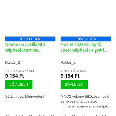
9 950 Ft
–8 %
9 950 Ft
–8 %
Noene LG2 csillapító
Noene NO2 csillapító
talpbetét textiles
sport talpbetét a gyári
borítással - (F1-20051)
talpbetét alá - (F1-20049)
Raktár_2
Raktár_2
7 208 Ft ÁFA nélkül
7 208 Ft ÁFA nélkül
9 154 Ft
9 154 Ft
BŐVEBBEN
BŐVEBBEN
Sétálj, fuss, könnyedén!
A NO2 vékony ütközéselnyelő
és -elosztó talpbetétet
mindenki számára javasoljuk.