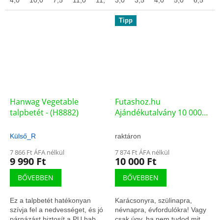
4,0
10,0
7,5
11,0
11,5
3,0
8,0
3,5
4,5
4,0
5,5
5,0
6,0
6,5
7,0
9,
Tipp
Hanwag Vegetable
Futashoz.hu
talpbetét - (H8882)
Ajándékutalvány 10 000
forint – férfi aszfalt
futócipő (75659/ISM)
Külső_R
raktáron
7 866 Ft ÁFA nélkül
7 874 Ft ÁFA nélkül
9 990 Ft
10 000 Ft
BŐVEBBEN
BŐVEBBEN
Ez a talpbetét hatékonyan
Karácsonyra, szülinapra,
szívja fel a nedvességet, és jó
névnapra, évfordulókra! Vagy
párnázást biztosít a PU hab
csak úgy, ha nem tudod mit