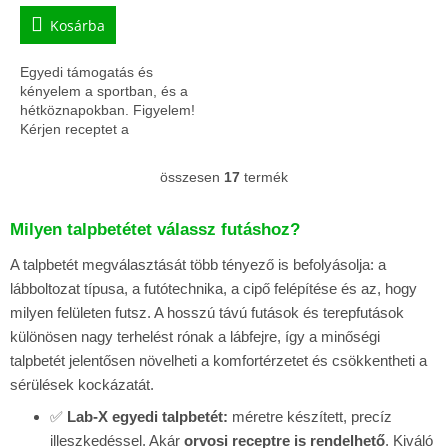
Kosárba
Egyedi támogatás és
kényelem a sportban, és a
hétköznapokban. Figyelem!
Kérjen receptet a
kezelőorvostól,
mert&nbsp;OEP támogatással
összesen
17
termék
L
csak kb.&nbsp;a harmadába
i
kerül!...
s
Milyen talpbetétet válassz futáshoz?
t
a
A talpbetét megválasztását több tényező is befolyásolja: a
i
lábboltozat típusa, a futótechnika, a cipő felépítése és az, hogy
r
milyen felületen futsz. A hosszú távú futások és terepfutások
á
n
különösen nagy terhelést rónak a lábfejre, így a minőségi
y
talpbetét jelentősen növelheti a komfortérzetet és csökkentheti a
í
sérülések kockázatát.
t
á
✅
Lab-X egyedi talpbetét:
méretre készített, precíz
s
illeszkedéssel. Akár
orvosi receptre is rendelhető
. Kiváló