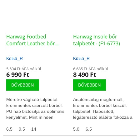
Hanwag Footbed
Hanwag Insole bőr
Comfort Leather bőr
talpbetét - (F1-6773)
talpbetét - (F1-22961)
Külső_R
Külső_R
5 504 Ft ÁFA nélkül
6 685 Ft ÁFA nélkül
6 990 Ft
8 490 Ft
BŐVEBBEN
BŐVEBBEN
Méretre vágható talpbetét
Anatómiailag megformált,
krómmentes cserzett bőrből.
krómmentes bőrből készült
PU hab biztosítja az optimális
talpbetét. Habosított,
kényelmet. Mint minden
légáteresztő alátéte fokozza a
Hanwag talpbetét, ez is
kényelmes érzetet. Nagyon jó
spanyol honban készül. A felső
6,5
9,5
14
nedvszívó, gyorsan
5,0
6,5
megszárad