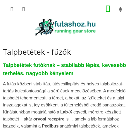
Ugrás
KOSÁR
a
fő
tartalomhoz
Talpbetétek - fűzők
Talpbetétek futóknak – stabilabb lépés, kevesebb
terhelés, nagyobb kényelem
A futás közbeni stabilitás, ütéscsillapítás és helyes talpboltozat-
tartás kulcsfontosságú a sérülések megelőzésében. A megfelelő
talpbetét tehermentesíti a térdet, a bokát, az ízületeket és a talpi
ínszalagokat is, így csökkenti a túlterhelésből eredő panaszokat.
Kínálatunkban megtalálható a
Lab-X
egyedi, méretre készített
talpbetét – akár
orvosi receptre
is –, amely a láb formájához
igazodik, valamint a
Pedibus
anatómiai talpbetétek, amelyek