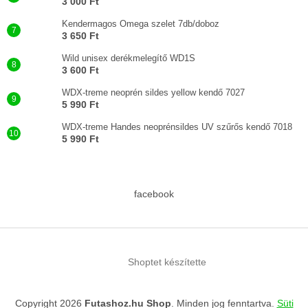
3 000 Ft
Kendermagos Omega szelet 7db/doboz
3 650 Ft
Wild unisex derékmelegítő WD1S
3 600 Ft
WDX-treme neoprén sildes yellow kendő 7027
5 990 Ft
WDX-treme Handes neoprénsildes UV szűrős kendő 7018
5 990 Ft
facebook
Shoptet készítette
Copyright 2026
Futashoz.hu Shop
. Minden jog fenntartva.
Süti