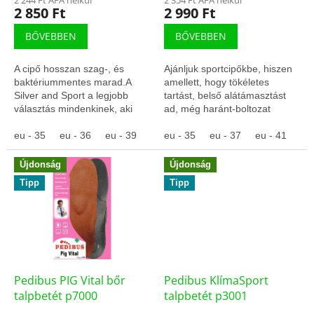
2 244 Ft ÁFA nélkül
2 354 Ft ÁFA nélkül
j
2 850 Ft
2 990 Ft
a
BŐVEBBEN
BŐVEBBEN
A cipő hosszan szag-, és
Ajánljuk sportcipőkbe, hiszen
baktériummentes marad.A
amellett, hogy tökéletes
Silver and Sport a legjobb
tartást, belső alátámasztást
választás mindenkinek, aki
ad, még haránt-boltozat
mezítláb szeret járni nyáron.
emeléssel is rendelkezik.
Figyelem! 5,000 forint ár alatti
eu - 35
eu - 36
eu - 39
eu - 40
Figyelem! 5,000 forint ár
eu - 35
eu - 41
eu - 37
eu - 42
eu - 41
eu
termékeket...
alatti...
Újdonság
Újdonság
Tipp
Tipp
Pedibus PIG Vital bőr
Pedibus KlímaSport
talpbetét p7000
talpbetét p3001