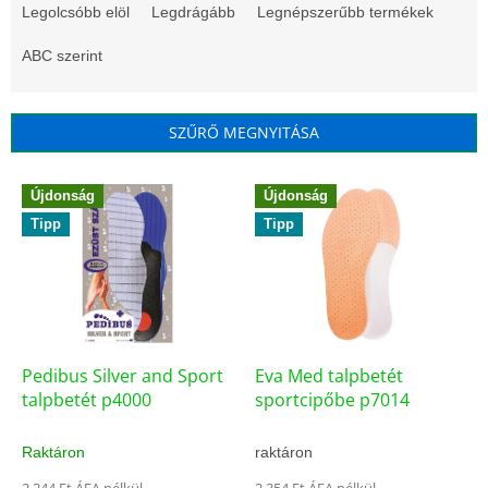
e
Legolcsóbb elöl
Legdrágább
Legnépszerűbb termékek
r
m
ABC szerint
é
k
e
SZŰRŐ MEGNYITÁSA
k
r
T
e
Újdonság
Újdonság
e
n
Tipp
Tipp
r
d
m
e
é
z
k
é
e
s
k
e
l
Pedibus Silver and Sport
Eva Med talpbetét
i
talpbetét p4000
sportcipőbe p7014
s
t
Raktáron
raktáron
á