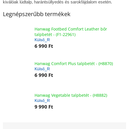
kiválóak lúdtalp, harántsüllyedés és sarokfájdalom esetén.
Legnépszerűbb termékek
Hanwag Footbed Comfort Leather bőr
talpbetét - (F1-22961)
Külső_R
6 990 Ft
Hanwag Comfort Plus talpbetét - (H8870)
Külső_R
6 990 Ft
Hanwag Vegetable talpbetét - (H8882)
Külső_R
9 990 Ft
T