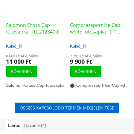
Salomon Cross Cap
Compressport Ice Cap
futósapka - (LC2128400)
white futósapka - (F1-
18920)
Külső_R
Külső_R
8 661 Ft ÁFA nélkül
7 795 Ft ÁFA nélkül
11 000 Ft
9 900 Ft
BŐVEBBEN
BŐVEBBEN
Salomon-Cross-Cap-futósapka
⬤-Compressport-Ice-Cap-white-f
ÖSSZES KAPCSOLÓDÓ TERMÉK MEGJELENÍTÉSE
Leírás
Hasonló (4)