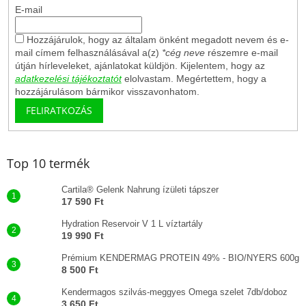
E-mail
Hozzájárulok, hogy az általam önként megadott nevem és e-
mail címem felhasználásával a(z)
*cég neve
részemre e-mail
útján hírleveleket, ajánlatokat küldjön. Kijelentem, hogy az
adatkezelési tájékoztatót
elolvastam. Megértettem, hogy a
hozzájárulásom bármikor visszavonhatom.
FELIRATKOZÁS
Top 10 termék
Cartila® Gelenk Nahrung ízületi tápszer
17 590 Ft
Hydration Reservoir V 1 L víztartály
19 990 Ft
Prémium KENDERMAG PROTEIN 49% - BIO/NYERS 600g
8 500 Ft
Kendermagos szilvás-meggyes Omega szelet 7db/doboz
3 650 Ft