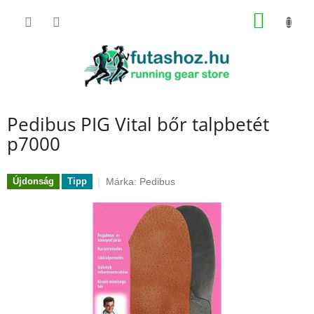
Ugrás
KOSÁR
a
fő
tartalomhoz
Pedibus PIG Vital bőr talpbetét
p7000
Márka:
Pedibus
Újdonság
Tipp