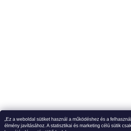
„Ez a weboldal sütiket használ a működéshez és a felhaszná
élmény javításához. A statisztikai és marketing célú sütik csa