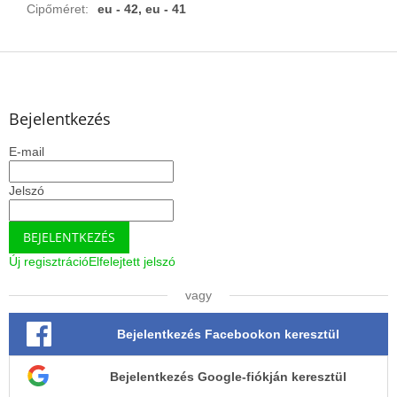
Cipőméret
:
eu - 42, eu - 41
L
á
b
l
Bejelentkezés
é
E-mail
c
Jelszó
BEJELENTKEZÉS
Új regisztráció
Elfelejtett jelszó
vagy
Bejelentkezés Facebookon keresztül
Bejelentkezés Google-fiókján keresztül