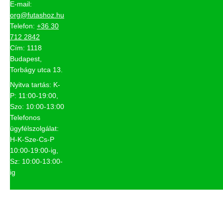
E-mail:
org@futashoz.hu
Telefon:
+36 30
712 2842
Cím: 1118
Budapest,
Torbágy utca 13.
Nyitva tartás: K-
P: 11:00-19:00,
Szo: 10:00-13:00
Telefonos
ügyfélszolgálat:
H-K-Sze-Cs-P
10:00-19:00-ig,
Sz: 10:00-13:00-
ig