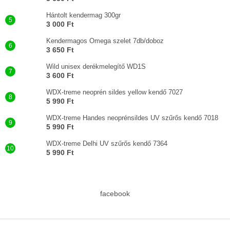
Hántolt kendermag 300gr
3 000 Ft
Kendermagos Omega szelet 7db/doboz
3 650 Ft
Wild unisex derékmelegítő WD1S
3 600 Ft
WDX-treme neoprén sildes yellow kendő 7027
5 990 Ft
WDX-treme Handes neoprénsildes UV szűrős kendő 7018
5 990 Ft
WDX-treme Delhi UV szűrős kendő 7364
5 990 Ft
facebook