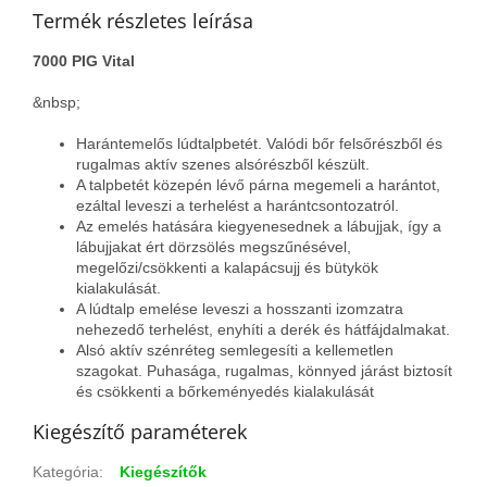
Termék részletes leírása
7000 PIG Vital
&nbsp;
Harántemelős lúdtalpbetét. Valódi bőr felsőrészből és
rugalmas aktív szenes alsórészből készült.
A talpbetét közepén lévő párna megemeli a harántot,
ezáltal leveszi a terhelést a harántcsontozatról.
Az emelés hatására kiegyenesednek a lábujjak, így a
lábujjakat ért dörzsölés megszűnésével,
megelőzi/csökkenti a kalapácsujj és bütykök
kialakulását.
A lúdtalp emelése leveszi a hosszanti izomzatra
nehezedő terhelést, enyhíti a derék és hátfájdalmakat.
Alsó aktív szénréteg semlegesíti a kellemetlen
szagokat. Puhasága, rugalmas, könnyed járást biztosít
és csökkenti a bőrkeményedés kialakulását
Kiegészítő paraméterek
Kategória
:
Kiegészítők