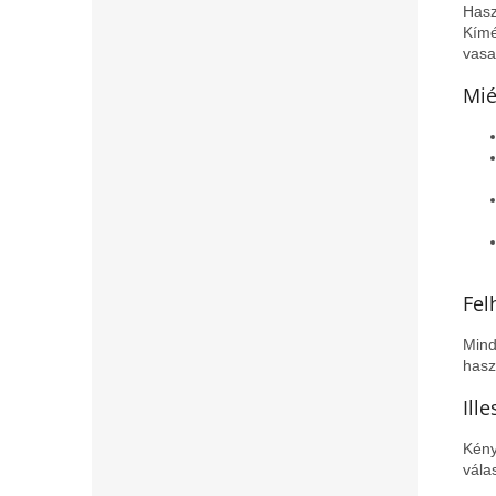
Hasz
Kímé
vasa
Mié
Fel
Mind
hasz
Ill
Kény
vála