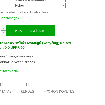
kézbesítés:
Változat kiválasztása
i lehetőségek
Hozzáadás a kosárhoz
roAct UV szűrős rövidujjú (könyékig) unisex
ai póló UPFR-50
nnyű, kényelmes anyag
orthoz tervezett szabás
s információ
MTATÁS
KÉRDÉS
NYOMON KÖVETÉS