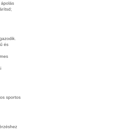
 ápolás
árítsd;
igazodik.
yű és
lmes
i
os sportos
 érzéshez