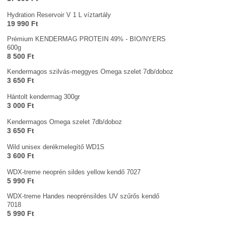
Hydration Reservoir V 1 L víztartály
19 990 Ft
Prémium KENDERMAG PROTEIN 49% - BIO/NYERS
600g
8 500 Ft
Kendermagos szilvás-meggyes Omega szelet 7db/doboz
3 650 Ft
Hántolt kendermag 300gr
3 000 Ft
Kendermagos Omega szelet 7db/doboz
3 650 Ft
Wild unisex derékmelegítő WD1S
3 600 Ft
WDX-treme neoprén sildes yellow kendő 7027
5 990 Ft
WDX-treme Handes neoprénsildes UV szűrős kendő
7018
5 990 Ft