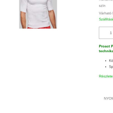
szín
Várható 
Szállítás
Proact P
technik
Kö
Sp
Részlete
NYO