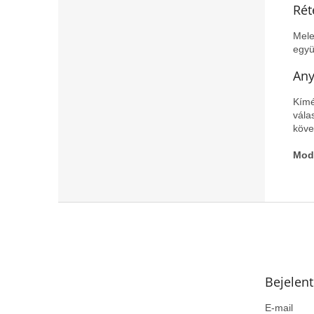
Rét
Mele
együ
Any
Kímé
vála
köve
Mod
L
á
b
l
é
Bejelen
c
E-mail