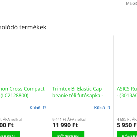
MEG
solódó termékek
mon Cross Compact
Trimtex Bi-Elastic Cap
ASICS Ru
 (LC2128800)
beanie téli futósapka -
- (3013A
(VL22-0144)
Külső_R
Külső_R
Ft ÁFA nélkül
9 441 Ft ÁFA nélkül
4 685 Ft ÁF
00 Ft
11 990 Ft
5 950 F
VEBBEN
BŐVEBBEN
BŐVEB