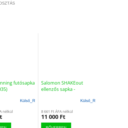
OSZTÁS
nning futósapka
Salomon SHAKEout
035)
ellenzős sapka -
(LC2531000)
Külső_R
Külső_R
A nélkül
8 661 Ft ÁFA nélkül
t
11 000 Ft
BEN
BŐVEBBEN