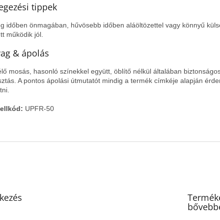
egezési tippek
g időben önmagában, hűvösebb időben aláöltözettel vagy könnyű küls
tt működik jól.
ag & ápolás
lő mosás, hasonló színekkel együtt, öblítő nélkül általában biztonság
sztás. A pontos ápolási útmutatót mindig a termék címkéje alapján érd
tni.
ellkód:
UPFR-50
tkezés
Terméke
bővebb