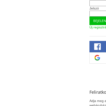
Jelszó
BEJELE
Új regisztr
Feliratk
Adja meg a
webáruházu