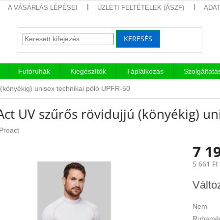
A VÁSÁRLÁS LÉPÉSEI
ÜZLETI FELTÉTELEK (ÁSZF)
ADAT
KERESÉS
Futóruhák
Kiegészítők
Táplálkozás
Szolgáltatá
 (könyékig) unisex technikai póló UPFR-50
ct UV szűrős rövidujjú (könyékig) un
Proact
7 19
5 661 Ft
Egységár
Válto
Nem
Ruhamér