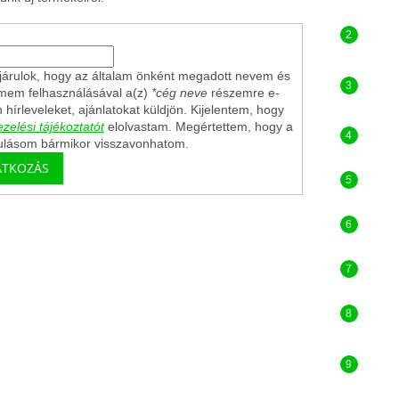
árulok, hogy az általam önként megadott nevem és
ímem felhasználásával a(z)
*cég neve
részemre e-
n hírleveleket, ajánlatokat küldjön. Kijelentem, hogy
zelési tájékoztatót
elolvastam. Megértettem, hogy a
ulásom bármikor visszavonhatom.
ATKOZÁS