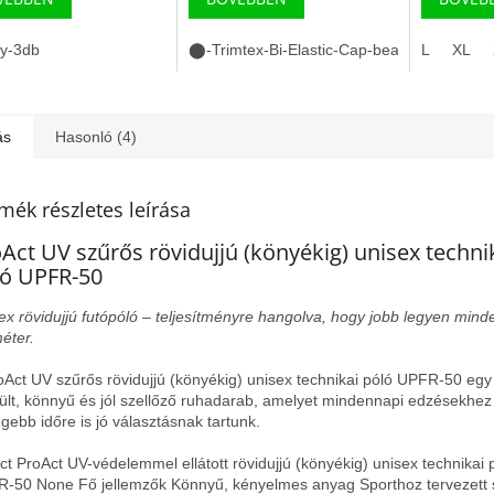
gy-3db
⬤-Trimtex-Bi-Elastic-Cap-beanie-téli-futós
L
XL
ás
Hasonló (4)
mék részletes leírása
Act UV szűrős rövidujjú (könyékig) unisex techni
ló UPFR-50
ex rövidujjú futópóló – teljesítményre hangolva, hogy jobb legyen mind
méter.
oAct UV szűrős rövidujjú (könyékig) unisex technikai póló UPFR-50 egy
ült, könnyű és jól szellőző ruhadarab, amelyet mindennapi edzésekhez
gebb időre is jó választásnak tartunk.
ct ProAct UV-védelemmel ellátott rövidujjú (könyékig) unisex technikai 
-50 None Fő jellemzők Könnyű, kényelmes anyag Sporthoz tervezett