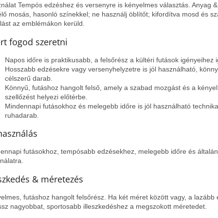
nálat Tempós edzéshez és versenyre is kényelmes választás. Anyag &
lő mosás, hasonló színekkel; ne használj öblítőt; kifordítva mosd és sz
lást az emblémákon kerüld.
rt fogod szeretni
Napos időre is praktikusabb, a felsőrész a kültéri futások igényeihez 
Hosszabb edzésekre vagy versenyhelyzetre is jól használható, könn
célszerű darab.
Könnyű, futáshoz hangolt felső, amely a szabad mozgást és a kénye
szellőzést helyezi előtérbe.
Mindennapi futásokhoz és melegebb időre is jól használható technika
ruhadarab.
használás
ennapi futásokhoz, tempósabb edzésekhez, melegebb időre és általán
nálatra.
eszkedés & méretezés
elmes, futáshoz hangolt felsőrész. Ha két méret között vagy, a lazább
ssz nagyobbat, sportosabb illeszkedéshez a megszokott méretedet.