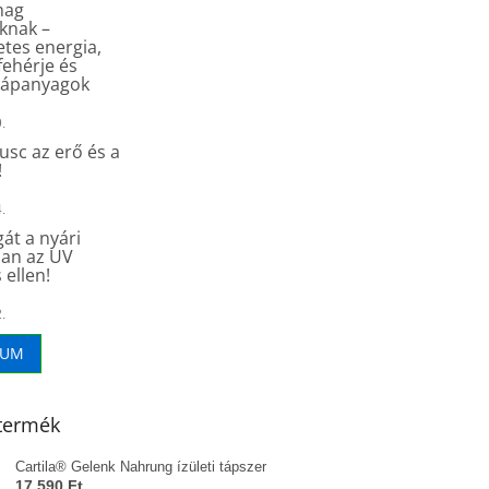
mag
knak –
tes energia,
fehérje és
tápanyagok
.
sc az erő és a
!
.
át a nyári
an az UV
 ellen!
.
VUM
termék
Cartila® Gelenk Nahrung ízületi tápszer
17 590 Ft