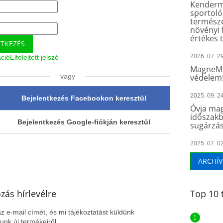
Kender
sportoló
természe
növényi 
értékes 
NTKEZÉS
2026. 07. 29
áció
Elfelejtett jelszó
MagneMu
vagy
védelem
2025. 09. 24
Bejelentkezés Facebookon keresztül
Óvja mag
időszakb
Bejelentkezés Google-fiókján keresztül
sugárzás
2025. 07. 02
ARCHÍ
ozás hírlevélre
Top 10 
z e-mail címét, és mi tájékoztatást küldünk
nk új termékeiről.