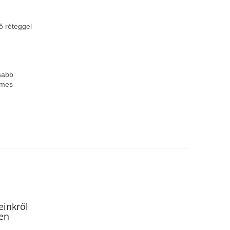
ő réteggel
osabb
emes
inkről
en