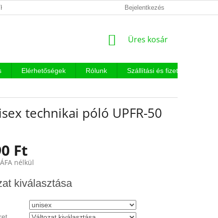
KEZELÉSI TÁJÉKOZTATÓ
Bejelentkezés
KOSÁR
Üres kosár
s
Elérhetőségek
Rólunk
Szállítási és fizetési feltételek
isex technikai póló UPFR-50
0 Ft
 ÁFA nélkül
:
zat kiválasztása
et