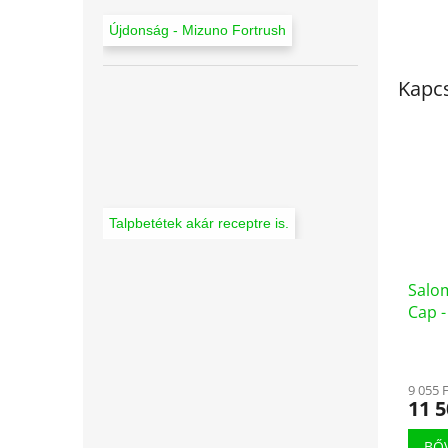
Újdonság - Mizuno Fortrush
Kapc
Talpbetétek akár receptre is.
Salo
Cap -
9 055 
11 5
BŐ