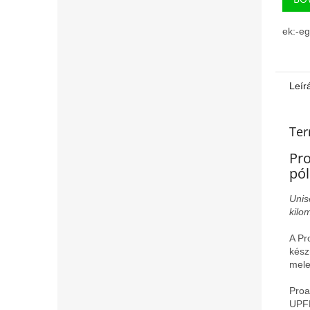
ek:-e
Leír
Ter
Pro
pó
Unis
kilo
A Pr
kész
mele
Proa
UPFR