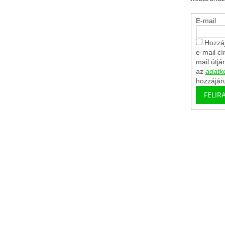
E-mail
Hozzáj
e-mail c
mail útjá
az
adatke
hozzájár
FELIR