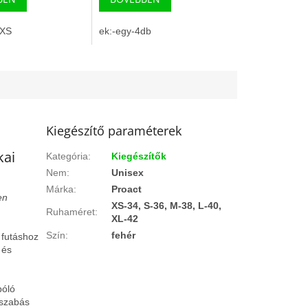
apka
XS
ek:-egy-4db
Kiegészítő paraméterek
kai
Kategória
:
Kiegészítők
Nem
:
Unisex
Márka
:
Proact
en
XS-34, S-36, M-38, L-40,
Ruhaméret
:
XL-42
Szín
:
fehér
 futáshoz
 és
póló
 szabás