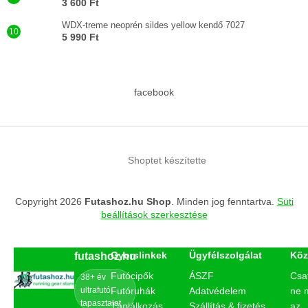
3 600 Ft
WDX-treme neoprén sildes yellow kendő 7027
5 990 Ft
facebook
Shoptet készítette
Copyright 2026
Futashoz.hu Shop
. Minden jog fenntartva.
Süti
beállítások szerkesztése
Gyorslinkek
Ügyfélszolgálat
Köz
futashoz.hu
Futócipők
ÁSZF
Csa
38+ év
ultrafutó
Futóruhák
Adatvédelem
ne 
tapasztalat
Táplálkozás
Szállítás & fizetés
az