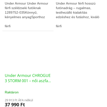
Under Armour Under Armour
Under Armour férfi hosszú
férfi széldzseki futóknak
futónadrág – rugalmas,
1289752-035Könnyű,
testhezálló kialakítás
kényelmes anyagSporthoz
edzéshez és futáshoz, kiváló
tervezett szabás
komforttal és
férfi
mozgásszabadsággal.
férfi
Under Armour CHROGUE
3 STORM 001 – női aszfalt
futócipő (3025524-001-
380)
Raktáron
29 913 Ft ÁFA nélkül
37 990 Ft