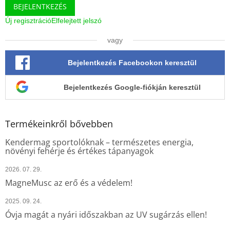
BEJELENTKEZÉS
s
e
Új regisztráció
Elfelejtett jelszó
l
e
vagy
m
e
Bejelentkezés Facebookon keresztül
i
Bejelentkezés Google-fiókján keresztül
Termékeinkről bővebben
Kendermag sportolóknak – természetes energia,
növényi fehérje és értékes tápanyagok
2026. 07. 29.
MagneMusc az erő és a védelem!
2025. 09. 24.
Óvja magát a nyári időszakban az UV sugárzás ellen!