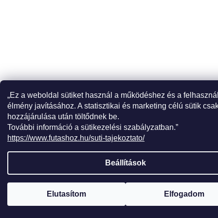
„Ez a weboldal sütiket használ a működéshez és a felhaszná
élmény javításához. A statisztikai és marketing célú sütik csa
hozzájárulása után töltődnek be.
További információ a sütikezelési szabályzatban.”
https://www.futashoz.hu/suti-tajekoztato/
Beállítások
Elutasítom
Elfogadom