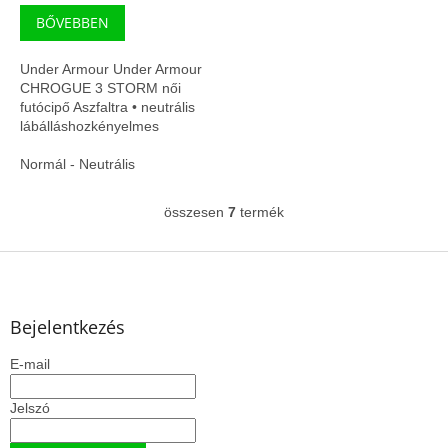
BŐVEBBEN
Under Armour Under Armour
CHROGUE 3 STORM női
futócipő Aszfaltra • neutrális
lábálláshozkényelmes
párnázottság hosszabb
futásokhoz
Normál - Neutrális
összesen
7
termék
L
i
s
L
t
á
a
b
i
l
Bejelentkezés
r
é
á
E-mail
c
n
y
í
Jelszó
t
á