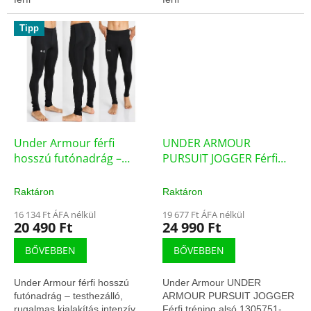
ruházaton minden irányban.
Tipp
Under Armour férfi
UNDER ARMOUR
hosszú futónadrág –
PURSUIT JOGGER Férfi
1279800-001 (75623/M)
tréning alsó 1305751-707
(1305751)
Raktáron
Raktáron
16 134 Ft ÁFA nélkül
19 677 Ft ÁFA nélkül
20 490 Ft
24 990 Ft
BŐVEBBEN
BŐVEBBEN
Under Armour férfi hosszú
Under Armour UNDER
futónadrág – testhezálló,
ARMOUR PURSUIT JOGGER
rugalmas kialakítás intenzív
Férfi tréning alsó 1305751-