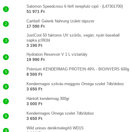
Salomon Speedcross 6 férfi terepfutó cipő - (L47301700)
51 971 Ft
Cartila® Gelenk Nahrung ízületi tápszer
17 590 Ft
JustCool 50 faktoros UV szűrős, vegán, nyári baseball
sapka jc091bl
3 190 Ft
Hydration Reservoir V 1 L víztartály
19 990 Ft
Prémium KENDERMAG PROTEIN 49% - BIO/NYERS 600g
8 500 Ft
Kendermagos szilvás-meggyes Omega szelet 7db/doboz
3 650 Ft
Hántolt kendermag 300gr
3 000 Ft
Kendermagos Omega szelet 7db/doboz
3 650 Ft
Wild unisex derékmelegítő WD1S