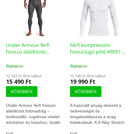
k
r
r
m
e
é
n
k
d
e
e
k
z
l
Under Armour férfi
Férfi kompressiós
é
i
hosszú aláöltözet
hosszúujjú póló 49091-
s
s
futónadrág – 1265649-
007 (129006/FEH)
e
t
090 (75626/S)
Raktáron
Raktáron
á
12 197 Ft ÁFA nélkül
15 740 Ft ÁFA nélkül
j
15 490 Ft
19 990 Ft
a
BŐVEBBEN
BŐVEBBEN
Under Armour férfi hosszú
A használt anyag elvezeti a
aláöltözet futónadrág –
nedvességet és
testhezálló, rugalmas viselet
megakadályozza a szag
edzéshez és futáshoz, kiváló
kialakulását. A 4-Way Stretch
komforttal.
technológia nagyobb
férfi
mozgásszabadságot biztosít a
férfi