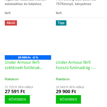
edzésekhez és futáshoz,
707Könnyű, kényelmes
kiváló komforttal.
anyagSporthoz tervezett
férfi
szabás
férfi
Akció
Tipp
29 990 Ft
–8 %
Under Armour férfi
Under Armour férfi
széldzseki futóknak
hosszú futónadrág –
(1289752-035)
1317489-001 (75620/M)
Raktáron
Raktáron
21 725 Ft ÁFA nélkül
23 543 Ft ÁFA nélkül
27 591 Ft
29 900 Ft
BŐVEBBEN
BŐVEBBEN