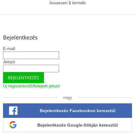
összesen
1
termék
L
szagtalanítására...
i
s
L
t
á
a
b
i
l
Bejelentkezés
r
é
á
E-mail
c
n
y
í
Jelszó
t
á
BEJELENTKEZÉS
s
e
Új regisztráció
Elfelejtett jelszó
l
e
vagy
m
e
Bejelentkezés Facebookon keresztül
i
Bejelentkezés Google-fiókján keresztül