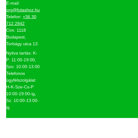
E-mail:
org@futashoz.hu
Telefon:
+36 30
712 2842
Cím: 1118
Budapest,
Torbágy utca 13.
Nyitva tartás: K-
P: 11:00-19:00,
Szo: 10:00-13:00
Telefonos
ügyfélszolgálat:
H-K-Sze-Cs-P
10:00-19:00-ig,
Sz: 10:00-13:00-
ig