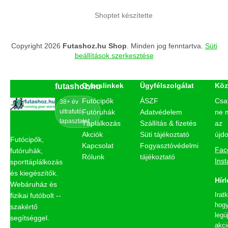
Shoptet készítette
Copyright 2026
Futashoz.hu Shop
. Minden jog fenntartva.
Süti
beállítások szerkesztése
Gyorslinkek
Ügyfélszolgálat
Köz
futashoz.hu
Futócipők
ÁSZF
Csa
38+ év
ultrafutó
Futóruhák
Adatvédelem
ne 
tapasztalat
Táplálkozás
Szállítás & fizetés
az
Akciók
Süti tájékoztató
újd
Futócipők,
Kapcsolat
Fogyasztóvédelmi
Fac
futóruhák,
Rólunk
tájékoztató
Ins
sporttáplálkozás
és kiegészítők.
Hírl
Webáruház és
Irat
fizikai futóbolt --
hogy
szakértő
legú
segítséggel.
akci