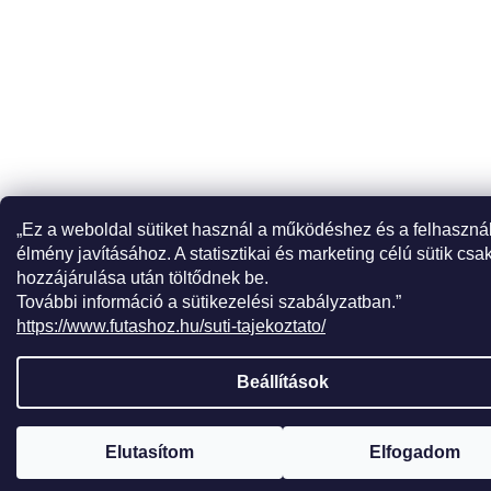
„Ez a weboldal sütiket használ a működéshez és a felhaszná
élmény javításához. A statisztikai és marketing célú sütik csa
hozzájárulása után töltődnek be.
További információ a sütikezelési szabályzatban.”
https://www.futashoz.hu/suti-tajekoztato/
Beállítások
Elutasítom
Elfogadom