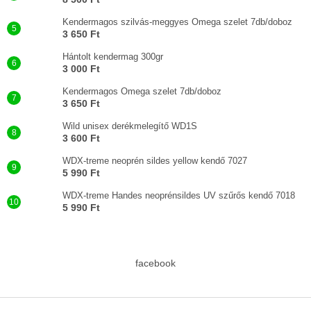
Kendermagos szilvás-meggyes Omega szelet 7db/doboz
3 650 Ft
Hántolt kendermag 300gr
3 000 Ft
Kendermagos Omega szelet 7db/doboz
3 650 Ft
Wild unisex derékmelegítő WD1S
3 600 Ft
WDX-treme neoprén sildes yellow kendő 7027
5 990 Ft
WDX-treme Handes neoprénsildes UV szűrős kendő 7018
5 990 Ft
facebook