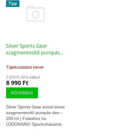
k
Tipp
r
r
m
e
é
n
k
d
e
e
k
z
l
Silver Sports Gear
é
i
szagmentesítő pumpás
s
s
deo felszerelésre 200ml
e
t
Tájékoztatást kérek
á
7 079 Ft ÁFA nélkül
j
8 990 Ft
a
BŐVEBBEN
Silver Sports Gear ezüst-ionos
szagmentesítő pumpás deo –
200 ml | Futashoz.hu
ÚJDONSÁG! Sportruházatok,
futócipők és a különböző
védőfelszerelések