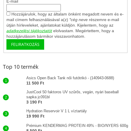
E-mail
Hozzájárulok, hogy az általam önként megadott nevem és e-
mail címem felhasználásával a(z)
*cég neve
részemre e-mail
útján hírleveleket, ajánlatokat küldjön. Kijelentem, hogy az
adatkezelési tájékoztatót
elolvastam. Megértettem, hogy a
hozzájárulásom bármikor visszavonhatom.
FELIRATKOZÁS
Top 10 termék
Asics Open Back Tank női futótrikó - (140943-0688)
11 500 Ft
JustCool 50 faktoros UV szűrős, vegán, nyári baseball
sapka jc091bl
3 190 Ft
Hydration Reservoir V 1 L víztartály
19 990 Ft
Prémium KENDERMAG PROTEIN 49% - BIO/NYERS 600g
8 500 Ft