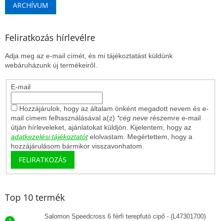
ARCHÍVUM
Feliratkozás hírlevélre
Adja meg az e-mail címét, és mi tájékoztatást küldünk
webáruházunk új termékeiről.
E-mail
Hozzájárulok, hogy az általam önként megadott nevem és e-
mail címem felhasználásával a(z)
*cég neve
részemre e-mail
útján hírleveleket, ajánlatokat küldjön. Kijelentem, hogy az
adatkezelési tájékoztatót
elolvastam. Megértettem, hogy a
hozzájárulásom bármikor visszavonhatom.
FELIRATKOZÁS
Top 10 termék
Salomon Speedcross 6 férfi terepfutó cipő - (L47301700)