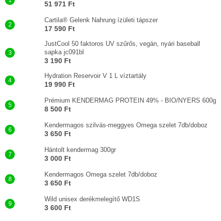
51 971 Ft
Cartila® Gelenk Nahrung ízületi tápszer
17 590 Ft
JustCool 50 faktoros UV szűrős, vegán, nyári baseball
sapka jc091bl
3 190 Ft
Hydration Reservoir V 1 L víztartály
19 990 Ft
Prémium KENDERMAG PROTEIN 49% - BIO/NYERS 600g
8 500 Ft
Kendermagos szilvás-meggyes Omega szelet 7db/doboz
3 650 Ft
Hántolt kendermag 300gr
3 000 Ft
Kendermagos Omega szelet 7db/doboz
3 650 Ft
Wild unisex derékmelegítő WD1S
3 600 Ft