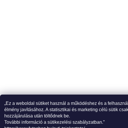
„Ez a weboldal sütiket használ a működéshez és a felhaszná
élmény javításához. A statisztikai és marketing célú sütik csa
hozzájárulása után töltődnek be.
További információ a sütikezelési szabályzatban.”