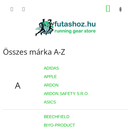
Ugrás
KOSÁR
a
fő
tartalomhoz
Összes márka A-Z
ADIDAS
APPLE
A
ARDON
ARDON SAFETY S.R.O.
ASICS
BEECHFIELD
BIYO-PRODUCT