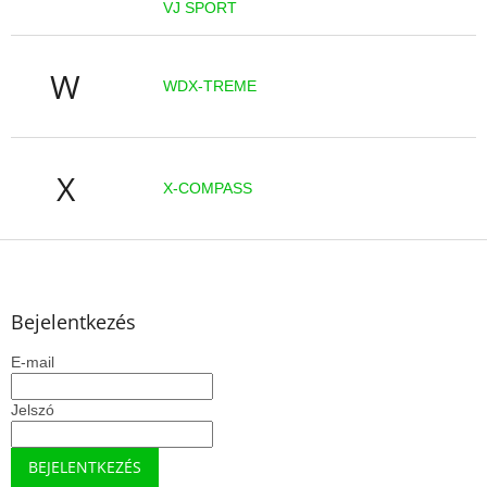
VJ SPORT
W
WDX-TREME
X
X-COMPASS
L
á
b
l
Bejelentkezés
é
E-mail
c
Jelszó
BEJELENTKEZÉS