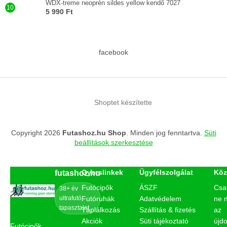
WDX-treme neoprén sildes yellow kendő 7027
5 990 Ft
facebook
Shoptet készítette
Copyright 2026
Futashoz.hu Shop
. Minden jog fenntartva.
Süti
beállítások szerkesztése
Gyorslinkek
Ügyfélszolgálat
Köz
futashoz.hu
Futócipők
ÁSZF
Csa
38+ év
ultrafutó
Futóruhák
Adatvédelem
ne 
tapasztalat
Táplálkozás
Szállítás & fizetés
az
Akciók
Süti tájékoztató
újd
Futócipők,