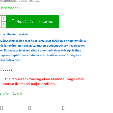
kézbesítés:
2026. 08. 12.
i lehetőségek
Hozzáadás a kosárhoz
t a pihentető alvásért!
yógyteánk segít a test és az elme ellazításában a golgotavirág, a
vél és további gondosan válogatott gyógynövények keverékének
el. Fogyassza lefekvés előtt a pihentető alvás elősegítéséhez
olgassa napközben a hidratáció biztosítása, a feszültség és a
dása érdekében.
 / doboz
 Ezt a terméket kizárólag előre utalással, vagy előre
nkkártya fizetéssel tudjuk szállítani
s információ