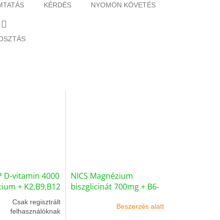
MTATÁS
KÉRDÉS
NYOMON KÖVETÉS
OSZTÁS
 D-vitamin 4000
NICS Magnézium
cium + K2,B9,B12
biszglicinát 700mg + B6-
k
vitamin
Csak regisztrált
Beszerzés alatt
felhasználóknak