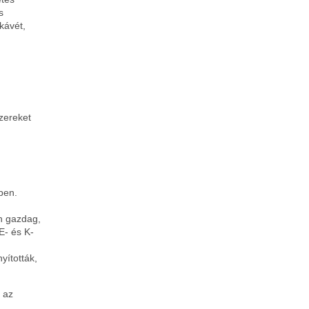
s
kávét,
zereket
ben.
n gazdag,
E- és K-
yították,
 az