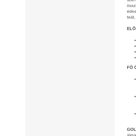
össz
édes
teát,
ELŐ
FŐ 
GOL
álma