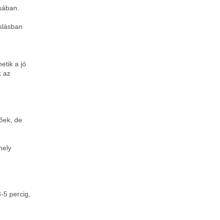
sában.
slásban
n
etik a jó
k az
őek, de
mely
-5 percig,