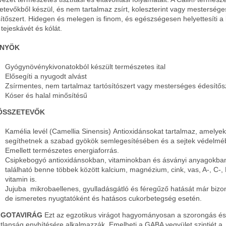
etevőkből készül, és nem tartalmaz zsírt, koleszterint vagy mestersége
ítőszert. Hidegen és melegen is finom, és egészségesen helyettesíti a 
 tejeskávét és kólát.
NYÖK
Gyógynövénykivonatokból készült természetes ital
Elősegíti a nyugodt alvást
Zsírmentes, nem tartalmaz tartósítószert vagy mesterséges édesítős
Kóser és halal minősítésű
ÖSSZETEVŐK
Kamélia levél (Camellia Sinensis) Antioxidánsokat tartalmaz, amelyek
segíthetnek a szabad gyökök semlegesítésében és a sejtek védelmé
Emellett természetes energiaforrás.
Csipkebogyó antioxidánsokban, vitaminokban és ásványi anyagokba
található benne többek között kalcium, magnézium, cink, vas, A-, C-, 
vitamin is.
Jujuba mikrobaellenes, gyulladásgátló és féregűző hatását már bizon
de ismeretes nyugtatóként és hatásos cukorbetegség esetén.
GOTAVIRÁG
Ezt az egzotikus virágot hagyományosan a szorongás és
tlanság enyhítésére alkalmazzák. Emelheti a GABA vegyület szintjét a