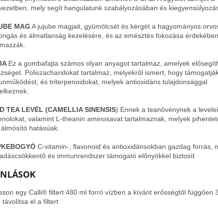
vezetben, mely segít hangulatunk szabályozásában és kiegyensúlyozá
UBE MAG
A jujube magjait, gyümölcsét és kérgét a hagyományos orvo
ongás és álmatlanság kezelésére, és az emésztés fokozása érdekébe
lmazzák.
IA
Ez a gombafajta számos olyan anyagot tartalmaz, amelyek elősegíth
zséget. Poliszacharidokat tartalmaz, melyekről ismert, hogy támogatjá
nműködést, és triterpenoidokat, melyek antioxidáns tulajdonsággal
elkeznek.
D TEA LEVÉL (CAMELLIA SINENSIS
) Ennek a teanövénynek a levelei
fenolokat, valamint L-theanin aminosavat tartalmaznak, melyek pihentet
álmósító hatásúak.
PKEBOGYÓ
C-vitamin-, flavonoid és antioxidánsokban gazdag forrás, 
ladáscsökkentő és immunrendszer támogató előnyökkel biztosít
ÁNLÁSOK
sson egy Calli® filtert 480 ml forró vízben a kívánt erősségtől függően 3
távolítsa el a filtert