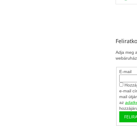
Feliratk
Adja meg a
webáruházu
E-mail
Hozzáj
e-mail c
mail útjá
az
adatke
hozzájár
FELIR