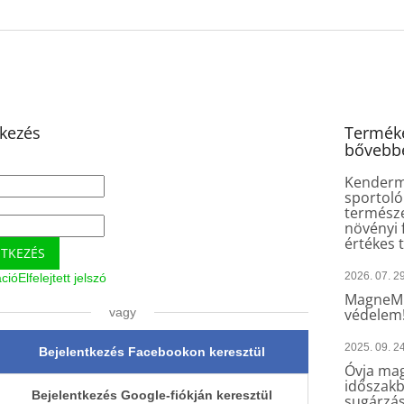
tkezés
Terméke
bővebb
Kender
sportoló
természe
növényi 
értékes 
NTKEZÉS
2026. 07. 29
áció
Elfelejtett jelszó
MagneMu
vagy
védelem
2025. 09. 24
Bejelentkezés Facebookon keresztül
Óvja mag
időszakb
Bejelentkezés Google-fiókján keresztül
sugárzás