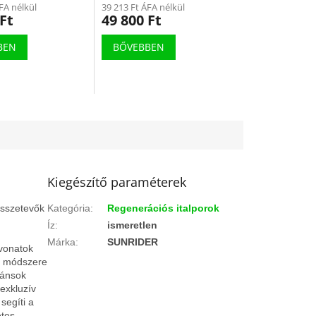
FA nélkül
39 213 Ft ÁFA nélkül
Ft
49 800 Ft
BEN
BŐVEBBEN
Kiegészítő paraméterek
összetevők
Kategória
:
Regenerációs italporok
Íz
:
ismeretlen
Márka
:
SUNRIDER
ivonatok
si módszere
dánsok
exkluzív
segíti a
etes