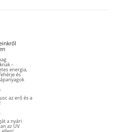
inkről
en
mag
knak –
tes energia,
fehérje és
tápanyagok
.
sc az erő és a
!
.
át a nyári
an az UV
 ellen!