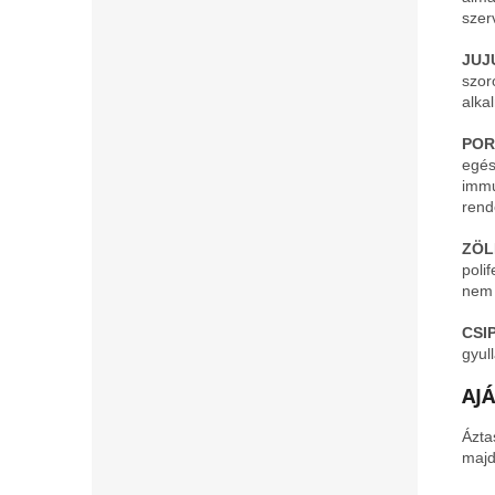
szer
JUJ
szor
alka
POR
egés
immu
rend
ZÖL
poli
nem 
CSI
gyul
AJ
Ázta
majd 