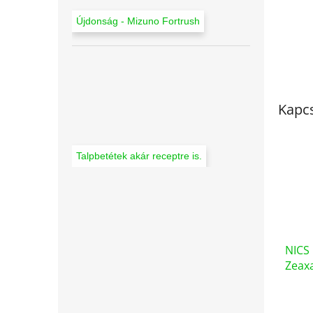
Újdonság - Mizuno Fortrush
Kapc
Talpbetétek akár receptre is.
NICS 
Zeaxa
kész