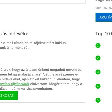
2025. 07. 02
ARCHÍ
ozás hírlevélre
Top 10 
z e-mail címét, és mi tájékoztatást küldünk
nk új termékeiről.
árulok, hogy az általam önként megadott nevem és
ímem felhasználásával a(z)
*cég neve
részemre e-
n hírleveleket, ajánlatokat küldjön. Kijelentem, hogy
zelési tájékoztatót
elolvastam. Megértettem, hogy a
ulásom bármikor visszavonhatom.
ATKOZÁS