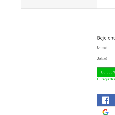
L
á
b
l
é
Bejelen
c
E-mail
Jelszó
BEJELE
Új regisztr