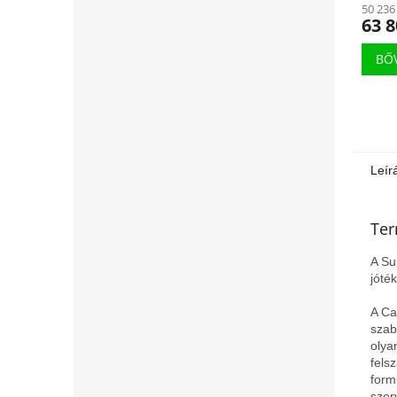
50 236
63 8
BŐ
Leír
Ter
A Su
jóté
A Ca
szab
olya
fels
form
szer