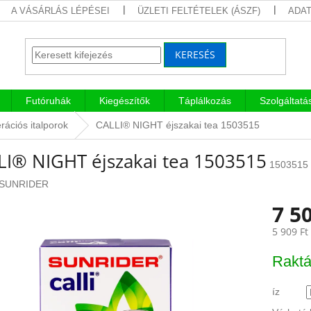
A VÁSÁRLÁS LÉPÉSEI
ÜZLETI FELTÉTELEK (ÁSZF)
ADAT
KERESÉS
Futóruhák
Kiegészítők
Táplálkozás
Szolgáltatá
ációs italporok
CALLI® NIGHT éjszakai tea 1503515
LI® NIGHT éjszakai tea 1503515
1503515
SUNRIDER
7 50
5 909 Ft
Egységár
Raktá
íz