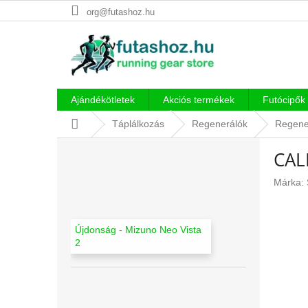
Ugrás
org@futashoz.hu
a
fő
tartalomhoz
Ajándékötletek
Akciós termékek
Futócipők
Kezdőlap
Táplálkozás
Regenerálók
Regener
O
CAL
l
d
Márka:
a
l
s
Újdonság - Mizuno Neo Vista
ó
2
p
a
n
e