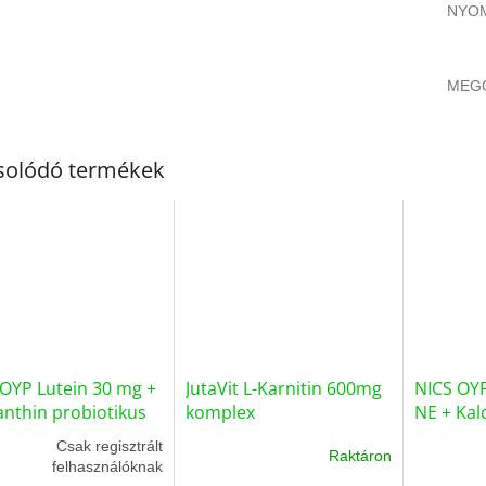
NYO
MEG
solódó termékek
OYP Lutein 30 mg +
JutaVit L-Karnitin 600mg
NICS OYP
nthin probiotikus
komplex
NE + Kal
ítmény
vitamino
Csak regisztrált
Raktáron
felhasználóknak