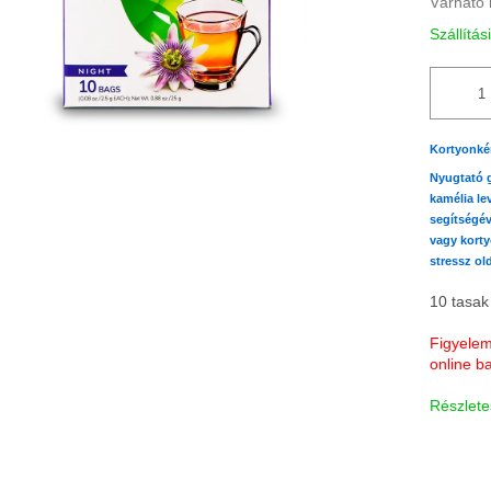
Várható 
Szállítás
Kortyonkén
Nyugtató g
kamélia le
segítségév
vagy korty
stressz ol
10 tasak
Figyelem!
online ba
Részlete