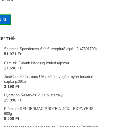
.
VUM
termék
Salomon Speedcross 6 férfi terepfutó cipő - (L47301700)
51 971 Ft
Cartila® Gelenk Nahrung ízületi tápszer
17 590 Ft
JustCool 50 faktoros UV szűrős, vegán, nyári baseball
sapka jc091bl
3 190 Ft
Hydration Reservoir V 1 L víztartály
19 990 Ft
Prémium KENDERMAG PROTEIN 49% - BIO/NYERS
600g
8 500 Ft