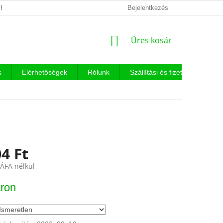
KEZELÉSI TÁJÉKOZTATÓ
Bejelentkezés
KOSÁR
Üres kosár
s
Elérhetőségek
Rólunk
Szállítási és fizetési feltételek
4 Ft
 ÁFA nélkül
:
ron