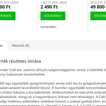
 Ft ÁFA nélkül
1 961 Ft ÁFA nélkül
39 213 Ft Á
00 Ft
2 490 Ft
49 800 
VEBBEN
BŐVEBBEN
BŐVEB
Ismeretlen
ás
Hasonló (4)
mék részletes leírása
nrider Calli tea számos előnyös tulajdonsággal bír, amely a különféle 
kony hatásainak köszönhetőek.
lli® egy egyedülálló gyógynövényital, amely zöld tea és gyógynövényk
adalmaztatott keverékéből készül. A Sunrider egyedülálló koncentrálá
n módon fokozza a tea katechinek, bioflavonoidok és más erős antioxi
zabadulását, ahogy ez a hagyományos őrléssel nem lehetséges. A Calli 
ulája hatékony antioxidáns védelmet biztosít a szabad gyökök ellen, és 
vezet természetes tisztítási és eltávolítási folyamatait. A Calli® termész