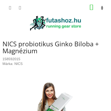
Ugrás
KOSÁR
a
fő
tartalomhoz
NICS probiotikus Ginko Biloba +
Magnézium
158592015
Márka:
NICS