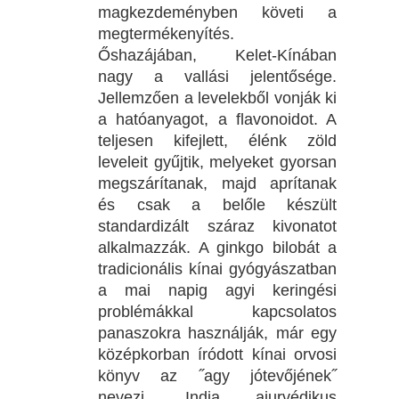
magkezdeményben követi a
megtermékenyítés.
Őshazájában, Kelet-Kínában
nagy a vallási jelentősége.
Jellemzően a levelekből vonják ki
a hatóanyagot, a flavonoidot. A
teljesen kifejlett, élénk zöld
leveleit gyűjtik, melyeket gyorsan
megszárítanak, majd aprítanak
és csak a belőle készült
standardizált száraz kivonatot
alkalmazzák. A ginkgo bilobát a
tradicionális kínai gyógyászatban
a mai napig agyi keringési
problémákkal kapcsolatos
panaszokra használják, már egy
középkorban íródott kínai orvosi
könyv az ˝agy jótevőjének˝
nevezi. India ajurvédikus