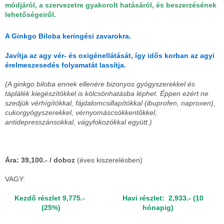
módjáról, a szervezetre gyakorolt hatásáról, és beszerzésének
lehetőségeiről.
A Ginkgo Biloba keringési zavarokra.
Javítja az agy vér- és oxigénellátását, így idős korban az agyi
érelmeszesedés folyamatát lassítja.
(A ginkgo biloba ennek ellenére bizonyos gyógyszerekkel és
táplálék kiegészítőkkel is kölcsönhatásba léphet. Éppen ezért ne
szedjük vérhígítókkal, fájdalomcsillapítókkal (ibuprofen, naproxen),
cukorgyógyszerekkel, vérnyomáscsökkentőkkel,
antidepresszánsokkal, vágyfokozókkal együtt.)
Ára: 39,100.- / doboz
(éves kiszerelésben)
VAGY:
Kezdő részlet 9,775.-
Havi részlet: 2,933.- (10
(25%)
hónapig)