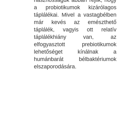
hasznosságuk abban rejlik, hogy
a probiotikumok kizárólagos
táplálékai. Mivel a vastagbélben
már kevés az emészthető
táplálék, vagyis ott relatív
táplálékhiány van, az
elfogyasztott prebiotikumok
lehetőséget kínálnak a
humánbarát bélbaktériumok
elszaporodására.