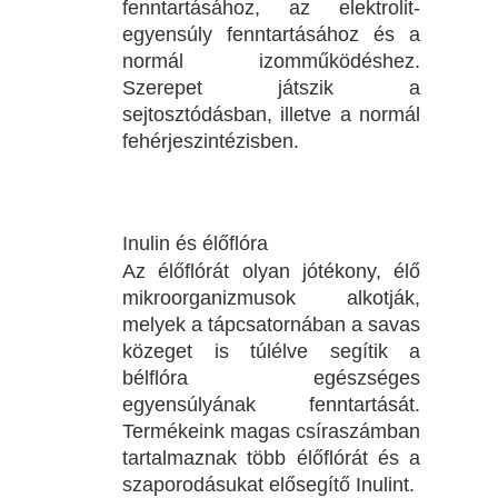
fenntartásához, az elektrolit-
egyensúly fenntartásához és a
normál izomműködéshez.
Szerepet játszik a
sejtosztódásban, illetve a normál
fehérjeszintézisben.
Inulin és élőflóra
Az élőflórát olyan jótékony, élő
mikroorganizmusok alkotják,
melyek a tápcsatornában a savas
közeget is túlélve segítik a
bélflóra egészséges
egyensúlyának fenntartását.
Termékeink magas csíraszámban
tartalmaznak több élőflórát és a
szaporodásukat elősegítő Inulint.