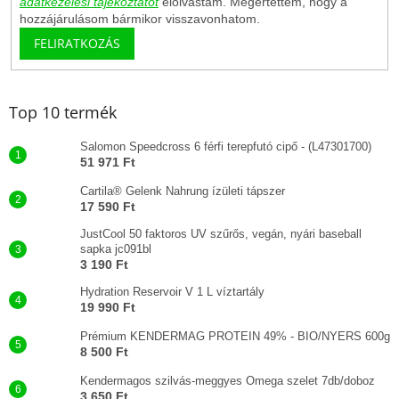
adatkezelési tájékoztatót
elolvastam. Megértettem, hogy a
hozzájárulásom bármikor visszavonhatom.
FELIRATKOZÁS
Top 10 termék
Salomon Speedcross 6 férfi terepfutó cipő - (L47301700)
51 971 Ft
Cartila® Gelenk Nahrung ízületi tápszer
17 590 Ft
JustCool 50 faktoros UV szűrős, vegán, nyári baseball
sapka jc091bl
3 190 Ft
Hydration Reservoir V 1 L víztartály
19 990 Ft
Prémium KENDERMAG PROTEIN 49% - BIO/NYERS 600g
8 500 Ft
Kendermagos szilvás-meggyes Omega szelet 7db/doboz
3 650 Ft