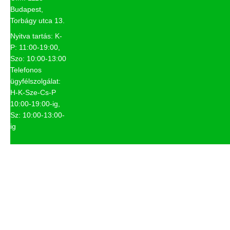
Budapest,
Torbágy utca 13.
Nyitva tartás: K-
P: 11:00-19:00,
Szo: 10:00-13:00
Telefonos
ügyfélszolgálat:
H-K-Sze-Cs-P
10:00-19:00-ig,
Sz: 10:00-13:00-
ig