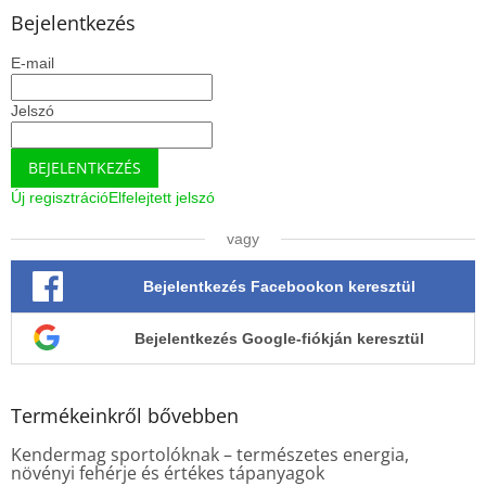
l
Bejelentkezés
é
E-mail
c
Jelszó
BEJELENTKEZÉS
Új regisztráció
Elfelejtett jelszó
vagy
Bejelentkezés Facebookon keresztül
Bejelentkezés Google-fiókján keresztül
Termékeinkről bővebben
Kendermag sportolóknak – természetes energia,
növényi fehérje és értékes tápanyagok