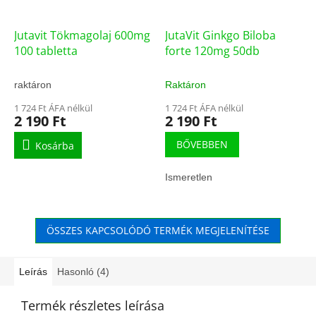
Jutavit Tökmagolaj 600mg
JutaVit Ginkgo Biloba
100 tabletta
forte 120mg 50db
raktáron
Raktáron
1 724 Ft ÁFA nélkül
1 724 Ft ÁFA nélkül
2 190 Ft
2 190 Ft
BŐVEBBEN
Kosárba
Ismeretlen
ÖSSZES KAPCSOLÓDÓ TERMÉK MEGJELENÍTÉSE
Leírás
Hasonló (4)
Termék részletes leírása