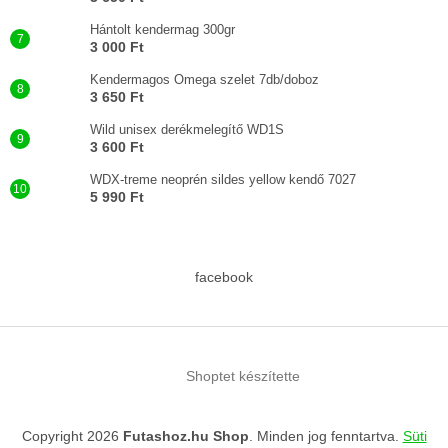
Hántolt kendermag 300gr
3 000 Ft
Kendermagos Omega szelet 7db/doboz
3 650 Ft
Wild unisex derékmelegítő WD1S
3 600 Ft
WDX-treme neoprén sildes yellow kendő 7027
5 990 Ft
facebook
Shoptet készítette
Copyright 2026
Futashoz.hu Shop
. Minden jog fenntartva.
Süti