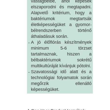
vastagbélbe, ahol képesek
elszaporodni és megtapadni.
Alapvető kritérium, hogy a
baktériumok megtartsák
életképességüket a gyomor-
bélrendszerben történő
áthaladásuk során.
A jó élőflórás készítmények
-
minimum 5-6 törzset
tartalmaznak, hiszen a
bélbaktériumok sokrétű
multikultúráját kívánjuk pótolni.
Szavatossági idő alatt és a
-
technológiai folyamatok során
megőrzik ellenálló
képességüket.