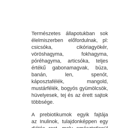
Természetes állapotukban sok
élelmiszerben előfordulnak, pl:
csicsóka, cikóriagyökér,
vöröshagyma, fokhagyma,
póréhagyma, articsóka, teljes
értékű gabonamagvak, búza,
banán, len, spenót,
káposztafélék, mangold,
mustárfélék, bogyós gyümölcsök,
hüvelyesek, tej és az érett sajtok
többsége.
A prebiotikumok egyik fajtája
az Inulinok, tulajdonképpen egy