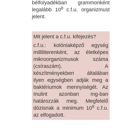
bélfolyadékban grammonként
8
legalább 10
c.f.u. organizmust
jelent.
Mit jelent a c.f.u. kifejezés?
c.f.u.: kolóniaképző egység
milliliterenként, az életképes
mikroorganizmusok száma
(csíraszám). A
készítményekben általában
ilyen egységben adják meg a
baktériumok mennyiségét. Az
Inulint azonban mg-ban
határozzák meg. Megfelelő
9
dózisnak a minimum 10
c.f.u.
az elfogadott.