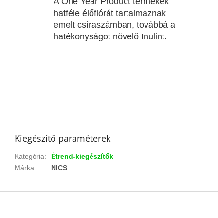
A One Year Product termékek
hatféle élőflórát tartalmaznak
emelt csíraszámban, továbbá a
hatékonyságot növelő Inulint.
Kiegészítő paraméterek
Kategória
:
Étrend-kiegészítők
Márka
:
NICS
L
á
b