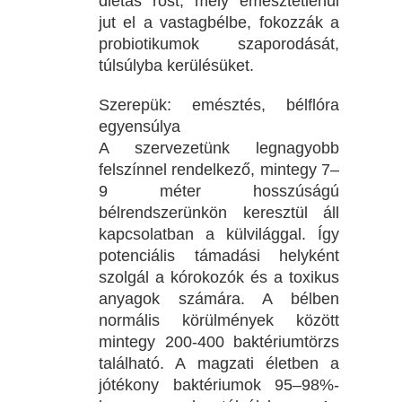
diétás rost, mely emésztetlenül
jut el a vastagbélbe, fokozzák a
probiotikumok szaporodását,
túlsúlyba kerülésüket.
Szerepük: emésztés, bélflóra
egyensúlya
A szervezetünk legnagyobb
felszínnel rendelkező, mintegy 7‒
9 méter hosszúságú
bélrendszerünkön keresztül áll
kapcsolatban a külvilággal. Így
potenciális támadási helyként
szolgál a kórokozók és a toxikus
anyagok számára. A bélben
normális körülmények között
mintegy 200-400 baktériumtörzs
található. A magzati életben a
jótékony baktériumok 95‒98%-