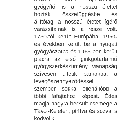
gyógyítói is a hosszú élettel
hozták összefüggésbe és
állítólag a hosszú életet ígérő
varázsitalnak is a része volt.
1730-tól került Európába. 1950-
es években került be a nyugati
gyógyászatba és 1965-ben került
piacra az első ginkgotartalmú
gyógyszerkészítmény. Manapság
szívesen ültetik parkokba, a
levegőszennyeződéssel
szemben sokkal ellenállóbb a
többi fafajtához képest. Édes
magja nagyra becsült csemege a
Távol-Keleten, pirítva és sózva is
kedvelik.