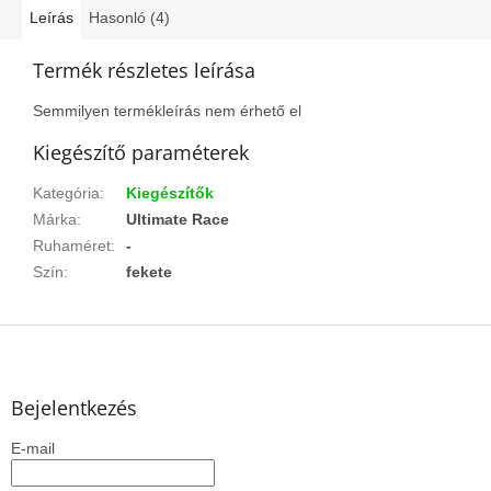
Leírás
Hasonló (4)
Termék részletes leírása
Semmilyen termékleírás nem érhető el
Kiegészítő paraméterek
Kategória
:
Kiegészítők
Márka
:
Ultimate Race
Ruhaméret
:
-
Szín
:
fekete
L
á
b
l
Bejelentkezés
é
E-mail
c