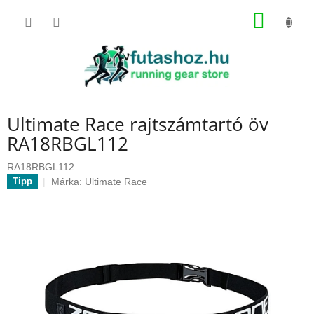
Ugrás
KOSÁR
a
fő
tartalomhoz
Ultimate Race rajtszámtartó öv
RA18RBGL112
RA18RBGL112
Márka:
Ultimate Race
Tipp