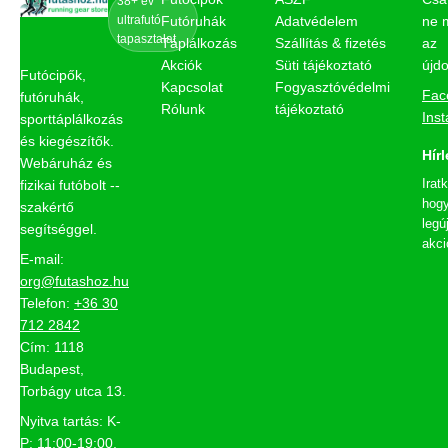
38+ év
ultrafutó
Futóruhák
Adatvédelem
ne 
tapasztalat
Táplálkozás
Szállítás & fizetés
az
Akciók
Süti tájékoztató
újd
Futócipők,
Kapcsolat
Fogyasztóvédelmi
Fac
futóruhák,
Rólunk
tájékoztató
Ins
sporttáplálkozás
és kiegészítők.
Hírl
Webáruház és
Irat
fizikai futóbolt --
hogy
szakértő
legú
segítséggel.
akci
E-mail:
org@futashoz.hu
Telefon:
+36 30
712 2842
Cím: 1118
Budapest,
Torbágy utca 13.
Nyitva tartás: K-
P: 11:00-19:00,