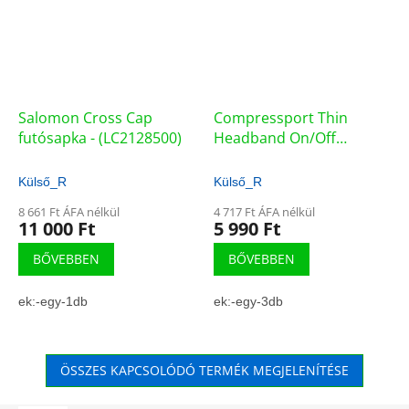
Salomon Cross Cap
Compressport Thin
futósapka - (LC2128500)
Headband On/Off
homlokpánt - (F1-22727)
Külső_R
Külső_R
8 661 Ft ÁFA nélkül
4 717 Ft ÁFA nélkül
11 000 Ft
5 990 Ft
BŐVEBBEN
BŐVEBBEN
ek:-egy-1db
ek:-egy-3db
ÖSSZES KAPCSOLÓDÓ TERMÉK MEGJELENÍTÉSE