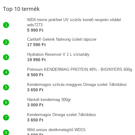
Top 10 termék
WDX-treme pinkfeel UV szűrős kendő neoprén silddel
wdx7273
5 990 Ft
Cartila® Gelenk Nahrung ízületi tápszer
17 590 Ft
Hydration Reservoir V 1 L víztartály
19 990 Ft
Prémium KENDERMAG PROTEIN 49% - BIO/NYERS 600g
8 500 Ft
Kendermagos szilvás-meggyes Omega szelet 7db/doboz
3 650 Ft
Hántolt kendermag 300gr
3 000 Ft
Kendermagos Omega szelet 7db/doboz
3 650 Ft
Wild unisex derékmelegítő WD1S
3 600 Ft