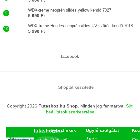
WDX-treme neoprén sildes yellow kendő 7027
5 990 Ft
WDX-treme Handes neoprénsildes UV szűrős kendő 7018
5 990 Ft
facebook
Shoptet készítette
Copyright 2026
Futashoz.hu Shop
. Minden jog fenntartva.
Süti
beállítások szerkesztése
Gyorslinkek
Ügyfélszolgálat
Köz
futashoz.hu
Futócipők
ÁSZF
Csa