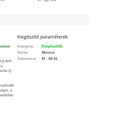
Kiegészítő paraméterek
Kategória
:
Kiegészítők
nzitású
Márka
:
Mizuno
Zokniméret
:
M - 38-41
ryLite®
 a
cite:1]
lmazkodik
ságot, a
ialakítás