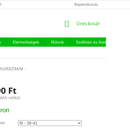
KEZELÉSI TÁJÉKOZTATÓ
Bejelentkezés
KOSÁR
Üres kosár
s
Elérhetőségek
Rólunk
Szállítási és fizetési feltételek
X1055Z94/M -
0 Ft
 ÁFA nélkül
:
ron
ret