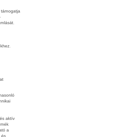
 támogatja
}
amlását.
ekhez.
at
 hasonló
hnikai
és aktív
ermék
ató a
- és