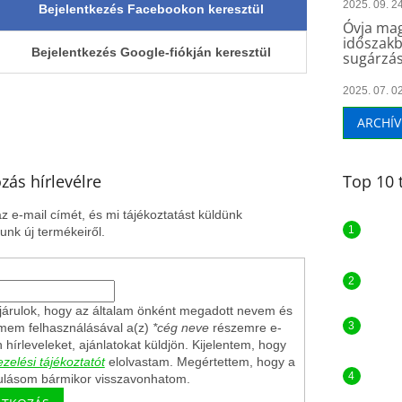
2025. 09. 24
Bejelentkezés Facebookon keresztül
Óvja mag
időszakb
Bejelentkezés Google-fiókján keresztül
sugárzás
2025. 07. 02
ARCHÍ
ozás hírlevélre
Top 10 
z e-mail címét, és mi tájékoztatást küldünk
nk új termékeiről.
árulok, hogy az általam önként megadott nevem és
ímem felhasználásával a(z)
*cég neve
részemre e-
n hírleveleket, ajánlatokat küldjön. Kijelentem, hogy
zelési tájékoztatót
elolvastam. Megértettem, hogy a
ulásom bármikor visszavonhatom.