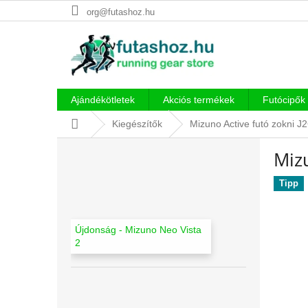
Ugrás
org@futashoz.hu
a
fő
tartalomhoz
Ajándékötletek
Akciós termékek
Futócipők
Kezdőlap
Kiegészítők
Mizuno Active futó zokni
O
Miz
l
d
Tipp
a
l
s
Újdonság - Mizuno Neo Vista
ó
2
p
a
n
e