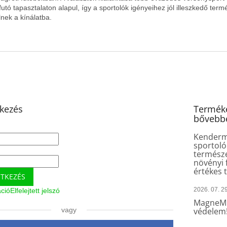
afutó tapasztalaton alapul, így a sportolók igényeihez jól illeszkedő ter
lnek a kínálatba.
tkezés
Terméke
bővebb
Kender
sportoló
természe
növényi 
értékes 
NTKEZÉS
2026. 07. 29
áció
Elfelejtett jelszó
MagneMu
vagy
védelem