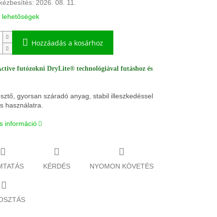
kézbesítés:
2026. 08. 11.
i lehetőségek
Hozzáadás a kosárhoz
ctive futózokni DryLite® technológiával futáshoz és
sztő, gyorsan száradó anyag, stabil illeszkedéssel
s használatra.
s információ
MTATÁS
KÉRDÉS
NYOMON KÖVETÉS
OSZTÁS