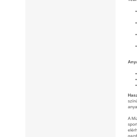
Anya
Hasz
szín
anya
A Mi
spor
elér
gazd