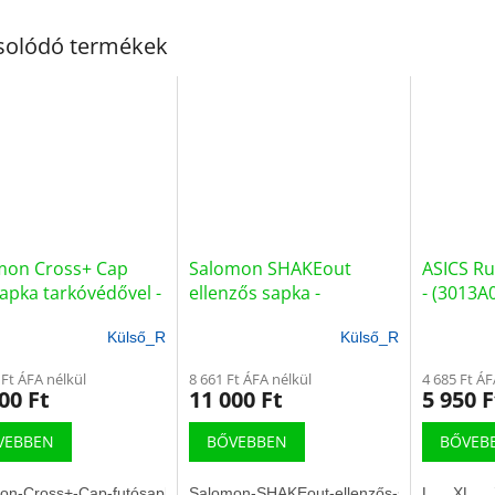
solódó termékek
mon Cross+ Cap
Salomon SHAKEout
ASICS Ru
apka tarkóvédővel -
ellenzős sapka -
- (3013A
021200)
(LC2530700)
Külső_R
Külső_R
 Ft ÁFA nélkül
8 661 Ft ÁFA nélkül
4 685 Ft ÁF
00 Ft
11 000 Ft
5 950 F
VEBBEN
BŐVEBBEN
BŐVEB
on-Cross+-Cap-futósapka-tarkóvédővel
Salomon-SHAKEout-ellenzős-sapka
L
XL