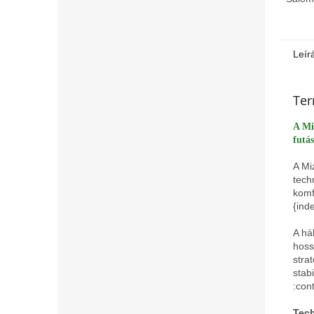
Leír
Ter
A Mi
futás
A Mi
tech
komf
{ind
A há
hoss
stra
stab
:con
Tech