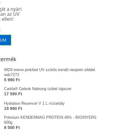
.
át a nyári
an az UV
 ellen!
.
VUM
termék
WDX-treme pinkfeel UV szűrős kendő neoprén silddel
wdx7273
5 990 Ft
Cartila® Gelenk Nahrung ízületi tápszer
17 590 Ft
Hydration Reservoir V 1 L víztartály
19 990 Ft
Prémium KENDERMAG PROTEIN 49% - BIO/NYERS
600g
8 500 Ft