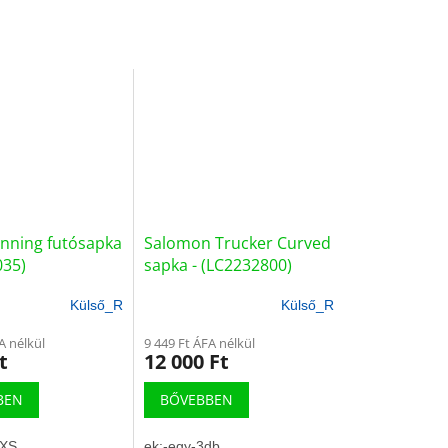
nning futósapka
Salomon Trucker Curved
035)
sapka - (LC2232800)
Külső_R
Külső_R
A nélkül
9 449 Ft ÁFA nélkül
t
12 000 Ft
BEN
BŐVEBBEN
XS
ek:-egy-3db