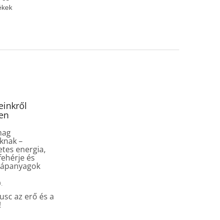
mékek
inkről
en
mag
knak –
tes energia,
fehérje és
tápanyagok
.
sc az erő és a
!