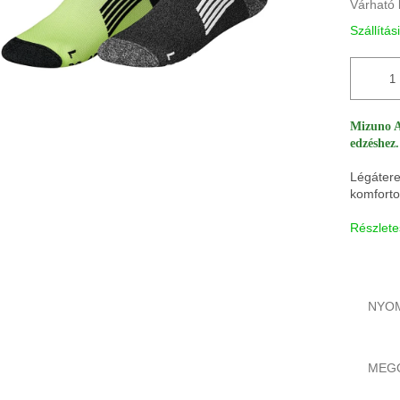
Várható 
Szállítás
Mizuno A
edzéshez.
Légátere
komforto
Részlete
NYO
MEG