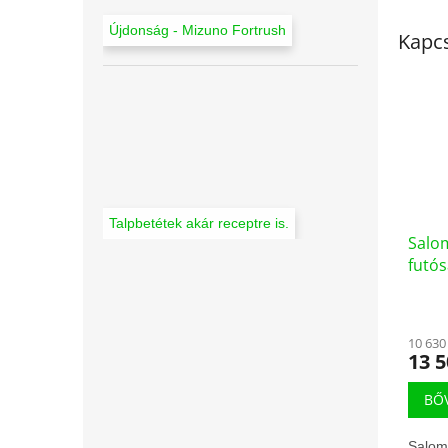
Újdonság - Mizuno Fortrush
Kapc
Talpbetétek akár receptre is.
Salo
futós
(LC2
10 630
13 5
BŐ
Salom