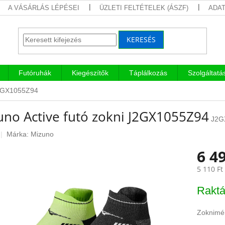
A VÁSÁRLÁS LÉPÉSEI
ÜZLETI FELTÉTELEK (ÁSZF)
ADAT
KERESÉS
Futóruhák
Kiegészítők
Táplálkozás
Szolgáltatá
 J2GX1055Z94
uno Active futó zokni J2GX1055Z94
J2G
Márka:
Mizuno
6 49
5 110 Ft
Egységár
Raktá
Zoknimé