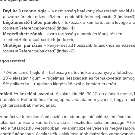
DryLite® technológia
– a nedvesség hatékony elvezetését segíti és
a száraz érzetet edzés közben. :contentReference[oaicite:3]{index=3
Légáteresztő hálós panelek
– fokozzák a komfortot és a levegő ár
:contentReference[oaicite:4]{index=4}
Megerősített zónák
– extra tartósság a sarok és lábujj részén.
:contentReference[oaicite:5]{index=5}
Stratégiai párnázás
– kényelmet ad hosszabb futásokhoz és edzés
:contentReference[oaicite:6]{index=6}
gösszetétel:
72% poliamid (nejlon) – tartósság és technikai alapanyag a futáshoz
19% elasztán / gumi – rugalmas illeszkedést és formakövetést támog
9% poliuretán – rugalmas kiegészítő szál a komfort érzetért
nálati és kezelési javaslat:
A zoknit kímélő, 30 °C-on ajánlott mosni,
ű ruhákkal. Fehérítő és szárítógép használata nem javasolt, hogy a tec
gok tartósabbak maradjanak.
zuno Active futózokni jó választás mindennapi futásokhoz, edzésekhez 
toláshoz, amikor a komfort és a stabil illeszkedés kulcsfontosságú. A t
hető a futashoz.hu webshopban, valamint személyesen is megvásárolh
agréti futóboltban. A választék kialakítása több évtizedes versenysport