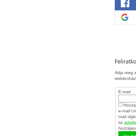
Feliratk
Adja meg a
webáruházu
E-mail
Hozzáj
e-mail c
mail útjá
az
adatke
hozzájár