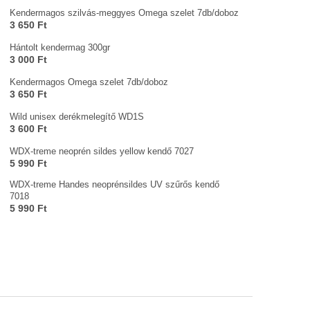
Kendermagos szilvás-meggyes Omega szelet 7db/doboz
3 650 Ft
Hántolt kendermag 300gr
3 000 Ft
Kendermagos Omega szelet 7db/doboz
3 650 Ft
Wild unisex derékmelegítő WD1S
3 600 Ft
WDX-treme neoprén sildes yellow kendő 7027
5 990 Ft
WDX-treme Handes neoprénsildes UV szűrős kendő
7018
5 990 Ft