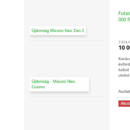
l
e
i
z
Futa
s
é
000 f
t
s
(7565
á
e
Újdonság Mizuno Neo Zen 2
j
a
7 874 
10 0
Karács
évford
tudod 
utolsó
,000 f
Újdonság - Mizuno Neo
Cosmo
Aszfal
Akci