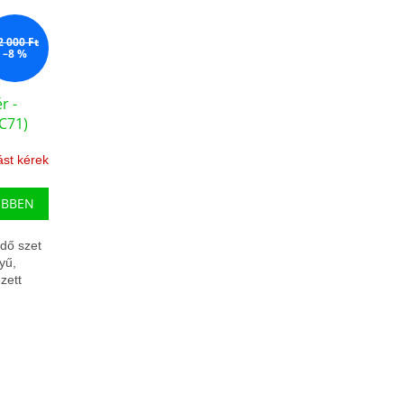
2 000 Ft
–8 %
r -
1C71)
ást kérek
EBBEN
idő szet
yű,
zett