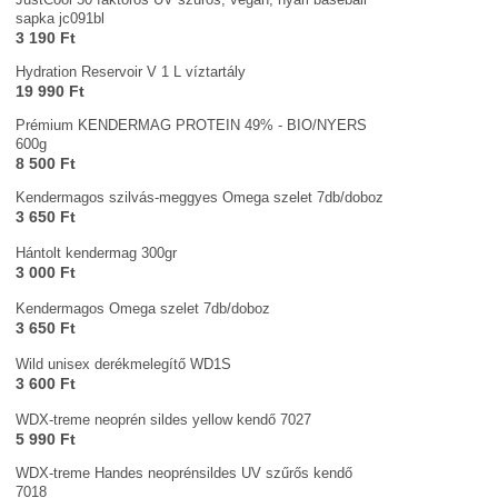
sapka jc091bl
3 190 Ft
Hydration Reservoir V 1 L víztartály
19 990 Ft
Prémium KENDERMAG PROTEIN 49% - BIO/NYERS
600g
8 500 Ft
Kendermagos szilvás-meggyes Omega szelet 7db/doboz
3 650 Ft
Hántolt kendermag 300gr
3 000 Ft
Kendermagos Omega szelet 7db/doboz
3 650 Ft
Wild unisex derékmelegítő WD1S
3 600 Ft
WDX-treme neoprén sildes yellow kendő 7027
5 990 Ft
WDX-treme Handes neoprénsildes UV szűrős kendő
7018