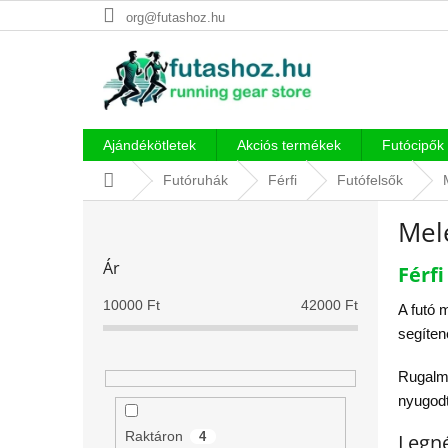
Ugrás
org@futashoz.hu
a
fő
tartalomhoz
Ajándékötletek
Akciós termékek
Futócipők
Kezdőlap
Futóruhák
Férfi
Futófelsők
O
Mel
l
d
Ár
Férf
a
l
10000
Ft
42000
Ft
A futó 
s
segíten
ó
p
Rugalma
a
nyugod
n
e
Raktáron
Legn
4