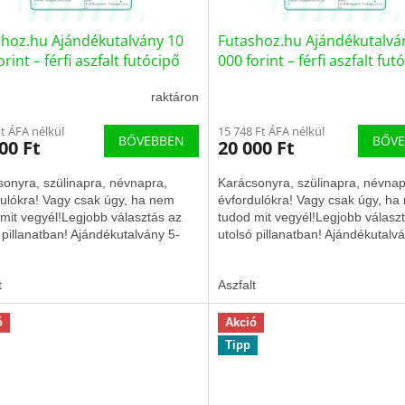
shoz.hu Ajándékutalvány 10
Futashoz.hu Ajándékutalvá
orint – férfi aszfalt futócipő
000 forint – férfi aszfalt fut
9/ISM)
(75662/ISM)
raktáron
Ft ÁFA nélkül
15 748 Ft ÁFA nélkül
BŐVEBBEN
BŐV
00 Ft
20 000 Ft
onyra, szülinapra, névnapra,
Karácsonyra, szülinapra, névnap
ulókra! Vagy csak úgy, ha nem
évfordulókra! Vagy csak úgy, ha
mit vegyél!Legjobb választás az
tudod mit vegyél!Legjobb válasz
 pillanatban! Ajándékutalvány 5-
utolsó pillanatban! Ajándékutalv
orint értékben....
,000 forint értékben....
t
Aszfalt
ó
Akció
Tipp