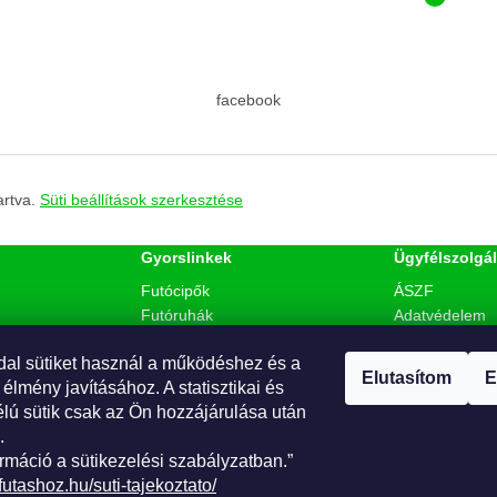
facebook
artva.
Süti beállítások szerkesztése
Gyorslinkek
Ügyfélszolgál
Futócipők
ÁSZF
Futóruhák
Adatvédelem
Táplálkozás
Szállítás & fiz
dal sütiket használ a működéshez és a
Akciók
Süti tájékoztat
. Webáruház és
Elutasítom
E
 élmény javításához. A statisztikai és
Kapcsolat
Fogyasztóvéde
élú sütik csak az Ön hozzájárulása után
Rólunk
.
rmáció a sütikezelési szabályzatban.”
futashoz.hu/suti-tajekoztato/