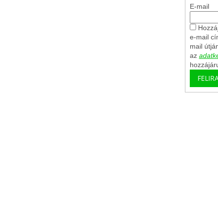
E-mail
Hozzáj
e-mail c
mail útjá
az
adatke
hozzájár
FELIR