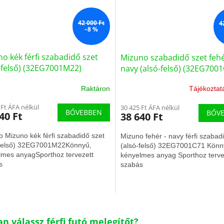
42 000 Ft
4
–8 %
o kék férfi szabadidő szet
Mizuno szabadidő szet fehé
-felső) (32EG7001M22)
navy (alsó-felső) (32EG700
Raktáron
Tájékoztat
 Ft ÁFA nélkül
30 425 Ft ÁFA nélkül
BŐVEBBEN
BŐV
40 Ft
38 640 Ft
 Mizuno kék férfi szabadidő szet
Mizuno fehér - navy férfi szabad
-felső) 32EG7001M22Könnyű,
(alsó-felső) 32EG7001C71 Könn
lmes anyagSporthoz tervezett
kényelmes anyag Sporthoz terve
s
szabás
L
i
n válassz férfi futó melegítőt?