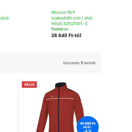
Mizuno férfi
alsó-
szabadidő szet ( alsó
felső) 32EG7001- C
Raktáron
38 640 Ft-tól
összesen
5
termék
Akció
42 000 Ft
akár:
–8 %