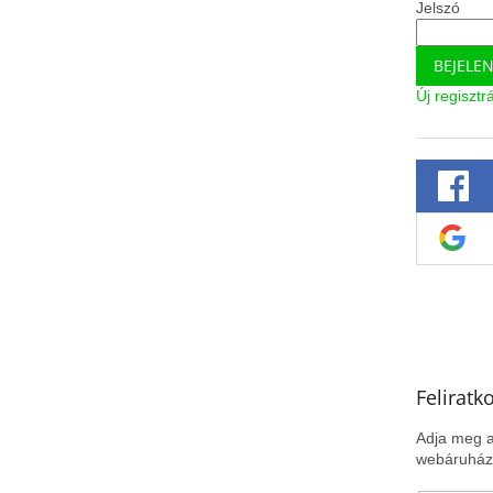
Jelszó
BEJELE
Új regisztr
Feliratk
Adja meg a
webáruházu