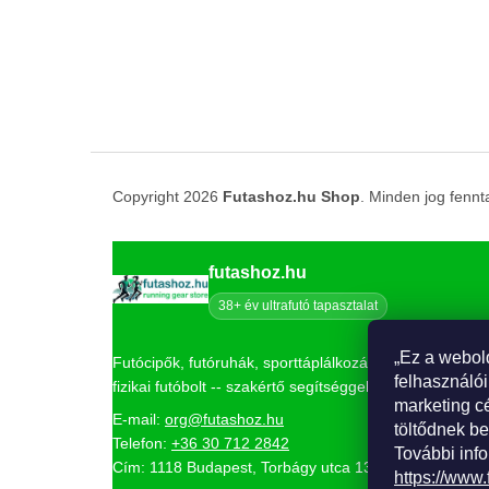
Copyright 2026
Futashoz.hu Shop
. Minden jog fennt
futashoz.hu
38+ év ultrafutó tapasztalat
„Ez a webol
Futócipők, futóruhák, sporttáplálkozás és kiegészítők
felhasználói
fizikai futóbolt -- szakértő segítséggel.
marketing c
E-mail:
org@futashoz.hu
töltődnek be
Telefon:
+36 30 712 2842
További info
Cím: 1118 Budapest, Torbágy utca 13.
https://www.