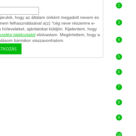
árulok, hogy az általam önként megadott nevem és
ímem felhasználásával a(z)
*cég neve
részemre e-
n hírleveleket, ajánlatokat küldjön. Kijelentem, hogy
zelési tájékoztatót
elolvastam. Megértettem, hogy a
ulásom bármikor visszavonhatom.
ATKOZÁS