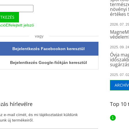
természe
növényi 
értékes 
NTKEZÉS
2026. 07. 29
áció
Elfelejtett jelszó
MagneMu
vagy
védelem
2025. 09. 24
Bejelentkezés Facebookon keresztül
Óvja mag
időszakb
Bejelentkezés Google-fiókján keresztül
sugárzás
2025. 07. 02
ARCHÍ
ozás hírlevélre
Top 10 
z e-mail címét, és mi tájékoztatást küldünk
nk új termékeiről.