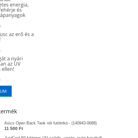
tes energia,
fehérje és
tápanyagok
.
sc az erő és a
!
.
át a nyári
an az UV
 ellen!
.
VUM
termék
Asics Open Back Tank női futótrikó - (140943-0688)
11 500 Ft
JustCool 50 faktoros UV szűrős, vegán, nyári baseball