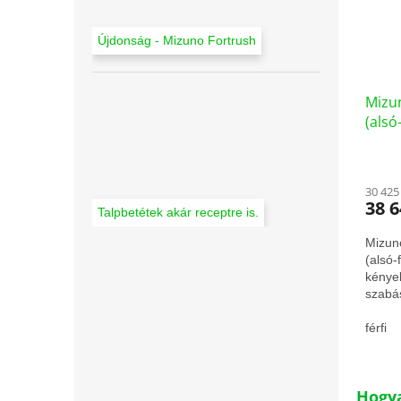
Újdonság - Mizuno Fortrush
Mizun
(alsó
30 425
38 6
Talpbetétek akár receptre is.
Mizuno
(alsó
kénye
szabá
férfi
Hogya