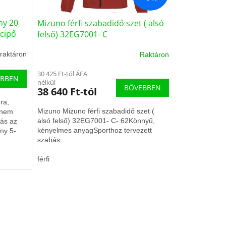
ny 20
Mizuno férfi szabadidő szet ( alsó
ócipő
felső) 32EG7001- C
raktáron
Raktáron
30 425 Ft-tól ÁFA
EBBEN
nélkül
BŐVEBBEN
38 640 Ft-tól
ra,
Mizuno Mizuno férfi szabadidő szet (
 nem
alsó felső) 32EG7001- C- 62Könnyű,
tás az
kényelmes anyagSporthoz tervezett
ány 5-
szabás
férfi