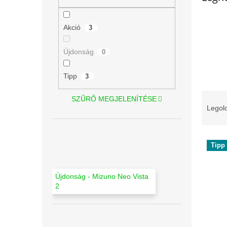
l
Akció
3
Újdonság
0
Tipp
3
T
SZŰRŐ MEGJELENÍTÉSE
e
Legolc
r
m
T
é
Tipp
e
k
r
e
m
k
Újdonság - Mizuno Neo Vista
é
r
2
k
e
e
n
k
d