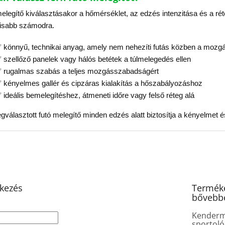
s
t
melegítő kiválasztásakor a hőmérséklet, az edzés intenzitása és a 
a
lisabb számodra.
i
r
 könnyű, technikai anyag, amely nem nehezíti futás közben a mozg
á
n
 szellőző panelek vagy hálós betétek a túlmelegedés ellen
y
 rugalmas szabás a teljes mozgásszabadságért
í
 kényelmes gallér és cipzáras kialakítás a hőszabályozáshoz
t
á
 ideális bemelegítéshez, átmeneti időre vagy felső réteg alá
s
e
egválasztott futó melegítő minden edzés alatt biztosítja a kényelmet 
l
e
m
e
i
tkezés
Terméke
bővebb
Kender
sportoló