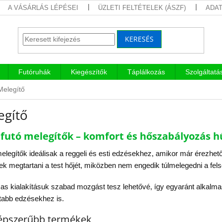
A VÁSÁRLÁS LÉPÉSEI
ÜZLETI FELTÉTELEK (ÁSZF)
ADAT
KERESÉS
Futóruhák
Kiegészítők
Táplálkozás
Szolgáltatá
Melegítő
egítő
i futó melegítők – komfort és hőszabályozás 
melegítők ideálisak a reggeli és esti edzésekhez, amikor már érezhe
ek megtartani a test hőjét, miközben nem engedik túlmelegedni a fels
s kialakításuk szabad mozgást tesz lehetővé, így egyaránt alkalm
tabb edzésekhez is.
épszerűbb termékek