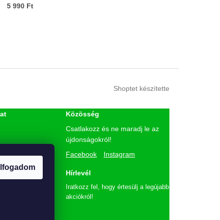
5 990 Ft
Shoptet készítette
at
Közösség
Csatlakozz és ne maradj le az
újdonságokról!
etés
Facebook
Instagram
ó
lfogadom
lmi tájékoztató
Hírlevél
Iratkozz fel, hogy értesülj a legújabb
akciókról!