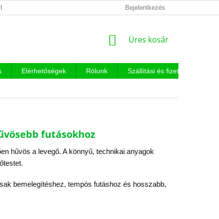
KEZELÉSI TÁJÉKOZTATÓ
Bejelentkezés
KOSÁR
Üres kosár
s
Elérhetőségek
Rólunk
Szállítási és fizetési feltételek
hűvösebb futásokhoz
tően hűvös a levegő. A könnyű, technikai anyagok
őtestet.
asak bemelegítéshez, tempós futáshoz és hosszabb,