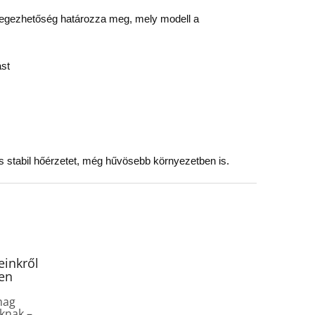
rétegezhetőség határozza meg, mely modell a
ást
és stabil hőérzetet, még hűvösebb környezetben is.
inkről
en
mag
knak –