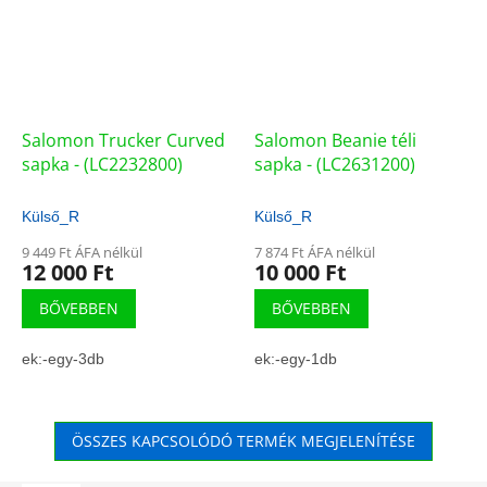
Salomon Trucker Curved
Salomon Beanie téli
sapka - (LC2232800)
sapka - (LC2631200)
Külső_R
Külső_R
9 449 Ft ÁFA nélkül
7 874 Ft ÁFA nélkül
12 000 Ft
10 000 Ft
BŐVEBBEN
BŐVEBBEN
ek:-egy-3db
ek:-egy-1db
ÖSSZES KAPCSOLÓDÓ TERMÉK MEGJELENÍTÉSE