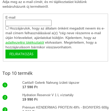
Adja meg az e-mail címét, és mi tájékoztatást küldünk
webáruházunk új termékeiről.
E-mail
Hozzájárulok, hogy az általam önként megadott nevem és e-
mail címem felhasználásával a(z)
*cég neve
részemre e-mail
útján hírleveleket, ajánlatokat küldjön. Kijelentem, hogy az
adatkezelési tájékoztatót
elolvastam. Megértettem, hogy a
hozzájárulásom bármikor visszavonhatom.
FELIRATKOZÁS
Top 10 termék
Cartila® Gelenk Nahrung ízületi tápszer
17 590 Ft
Hydration Reservoir V 1 L víztartály
19 990 Ft
Prémium KENDERMAG PROTEIN 49% - BIO/NYERS 600g