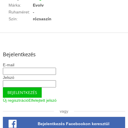
Márka
:
Evolv
Ruhaméret
:
-
Szín
:
rózsaszín
L
á
b
l
Bejelentkezés
é
E-mail
c
Jelszó
BEJELENTKEZÉS
Új regisztráció
Elfelejtett jelszó
vagy
Bejelentkezés Facebookon keresztül