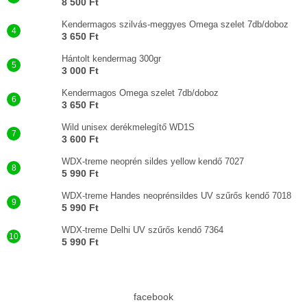
8 500 Ft
Kendermagos szilvás-meggyes Omega szelet 7db/doboz
3 650 Ft
Hántolt kendermag 300gr
3 000 Ft
Kendermagos Omega szelet 7db/doboz
3 650 Ft
Wild unisex derékmelegítő WD1S
3 600 Ft
WDX-treme neoprén sildes yellow kendő 7027
5 990 Ft
WDX-treme Handes neoprénsildes UV szűrős kendő 7018
5 990 Ft
WDX-treme Delhi UV szűrős kendő 7364
5 990 Ft
facebook