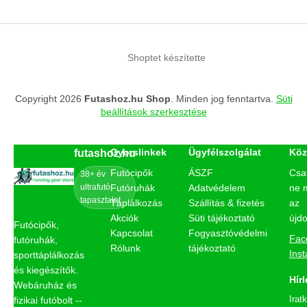
Shoptet készítette
Copyright 2026
Futashoz.hu Shop
. Minden jog fenntartva.
Süti
beállítások szerkesztése
Gyorslinkek
Ügyfélszolgálat
Köz
futashoz.hu
Futócipők
ÁSZF
Csa
38+ év
ultrafutó
Futóruhák
Adatvédelem
ne 
tapasztalat
Táplálkozás
Szállítás & fizetés
az
Akciók
Süti tájékoztató
újd
Futócipők,
Kapcsolat
Fogyasztóvédelmi
Fac
futóruhák,
Rólunk
tájékoztató
Ins
sporttáplálkozás
és kiegészítők.
Hírl
Webáruház és
Irat
fizikai futóbolt --