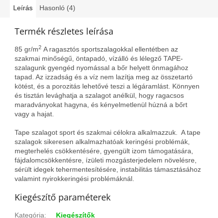
Leírás
Hasonló (4)
Termék részletes leírása
2
85 gr/m
A ragasztós sportszalagokkal ellentétben az
szakmai minőségű, öntapadó, vízálló és lélegző TAPE-
szalagunk gyengéd nyomással a bőr helyett önmagához
tapad. Az izzadság és a víz nem lazítja meg az összetartó
kötést, és a porozitás lehetővé teszi a légáramlást. Könnyen
és tisztán levághatja a szalagot anélkül, hogy ragacsos
maradványokat hagyna, és kényelmetlenül húzná a bőrt
vagy a hajat.
Tape szalagot sport és szakmai célokra alkalmazzuk. A tape
szalagok sikeresen alkalmazhatóak keringési problémák,
megterhelés csökkentésére, gyengült izom támogatására,
fájdalomcsökkentésre, ízületi mozgásterjedelem növelésre,
sérült idegek tehermentesítésére, instabilitás támasztásához
valamint nyirokkeringési problémáknál.
Kiegészítő paraméterek
Kategória
:
Kiegészítők