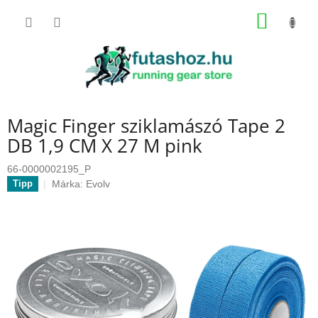
Ugrás
KOSÁR
a
fő
tartalomhoz
Magic Finger sziklamászó Tape 2
DB 1,9 CM X 27 M pink
66-0000002195_P
Márka:
Evolv
Tipp