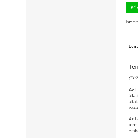
BŐ
Ismer
Leír
Ter
(Kül
Az L
álla
álta
vázi
Az L
term
embe