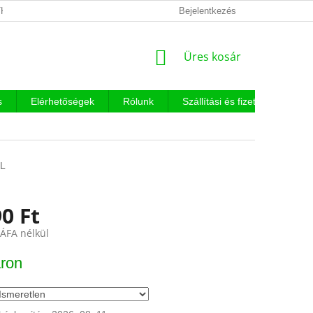
KEZELÉSI TÁJÉKOZTATÓ
Bejelentkezés
KOSÁR
Üres kosár
s
Elérhetőségek
Rólunk
Szállítási és fizetési feltételek
L
0 Ft
 ÁFA nélkül
:
ron