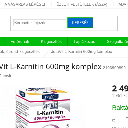
A VÁSÁRLÁS LÉPÉSEI
ÜZLETI FELTÉTELEK (ÁSZF)
ADAT
KERESÉS
Futóruhák
Kiegészítők
Táplálkozás
Szolgáltatá
ok, étrend-kiegészítők
JutaVit L-Karnitin 600mg komplex
aVit L-Karnitin 600mg komplex
2106909899_
Jutavit
2 49
1 961 Ft
Egységár
Raktá
íz