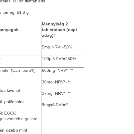
erelés: 60 db filmtabletta
ó tömeg: 61,8 g
Mennyiség 2
óanyagok:
tablettában (napi
adag):
5mg NRV*=50%
m
100µ NRV*=250%
rnitin (Carnipure®)
600mg=NRV*=**
30mg=NRV*=**
tea kivonat
27mg=NRV*=**
l: polifenolok
9mg=NRV*=**
ől: EGCG
gallocatechin gallate
ein kisebb mint