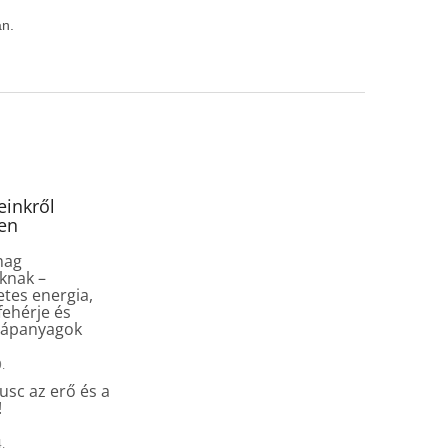
an.
inkről
en
mag
knak –
tes energia,
fehérje és
tápanyagok
.
sc az erő és a
!
.