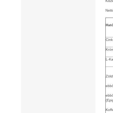
Kisz
Nett
Hat
Cink
Kró
L-Ka
Zöld
ebbő
ebb
(Epi
Koff