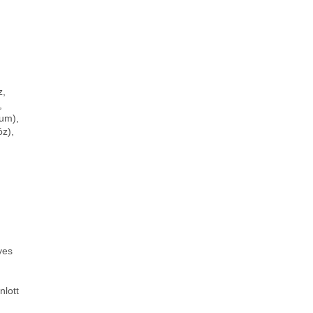
z,
,
kum),
óz),
yes
nlott