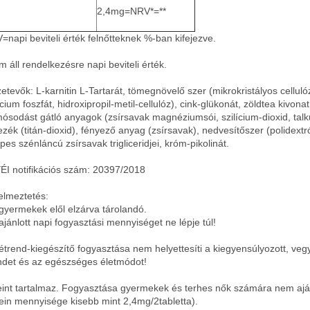
2,4mg=NRV*=**
=napi beviteli érték felnőtteknek %-ban kifejezve.
m áll rendelkezésre napi beviteli érték.
etevők: L-karnitin L-Tartarát, tömegnövelő szer (mikrokristályos celluló
cium foszfát, hidroxipropil-metil-cellulóz), cink-glükonát, zöldtea kivonat
ósodást gátló anyagok (zsírsavak magnéziumsói, szilícium-dioxid, tal
ezék (titán-dioxid), fényező anyag (zsírsavak), nedvesítőszer (polidextr
pes szénláncú zsírsavak trigliceridjei, króm-pikolinát.
I notifikációs szám: 20397/2018
elmeztetés:
sgyermekek elől elzárva tárolandó.
 ajánlott napi fogyasztási mennyiséget ne lépje túl!
 étrend-kiegészítő fogyasztása nem helyettesíti a kiegyensúlyozott, veg
ndet és az egészséges életmódot!
eint tartalmaz. Fogyasztása gyermekek és terhes nők számára nem ajá
fein mennyisége kisebb mint 2,4mg/2tabletta).