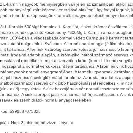
z L-karnitin nagyobb mennyiségben van jelen az izmainkban, akkor az
obb mennyiségű zsírt képesek energiává alakítani, így fogyni fogunk,
g nő a teherbíró képességünk, ami által nagyobb teljesítményre leszün
Vit L-Karnitin 600Mg* Komplex. L-Karnitint, cinket, krómot és zöldtea ki
almazó étrendkiegészítő készítmény. *600Mg L-Karnitin a napi adagban.
rnitin 100%-ban a világszabadalommal védett Carnipure® karnitint tart
nza kutatói dolgozták ki Svájcban. A termék napi adagja (2 filmtabletta
itint tartalmaz. A termék kizárólag szerves kötésű, jól hasznosuló króm-p
almaz. Irodalmi adatok alapján, a króm-pikolinátból származó szerves k
nosulással rendelkezik, mint a szervetlen króm (króm-III-klorid) vegyüle
 hozzájárul a normál vércukorszint fenntartásához. A króm és cink hozz
otápanyagok normál anyagcseréjéhez. A termék ugyancsak kizárólag 
sű, jól hasznosuló cink-glükonátot tartalmaz. Az irodalmi adatok alapján,
onátból származó szerves cink jobb hasznosulással rendelkezik, mint a
 (cink-oxid) vegyületek. A cink hozzájárul a vér normál tesztoszteronszi
tartásához. A cink szerepet játszik a normál fehérjeszintézisben. A cink 
írsavak és szénhidrátok normál anyagcseréjében
 kód: 5999887073823
olás: Napi 2 tablettát bő vízzel lenyelni.