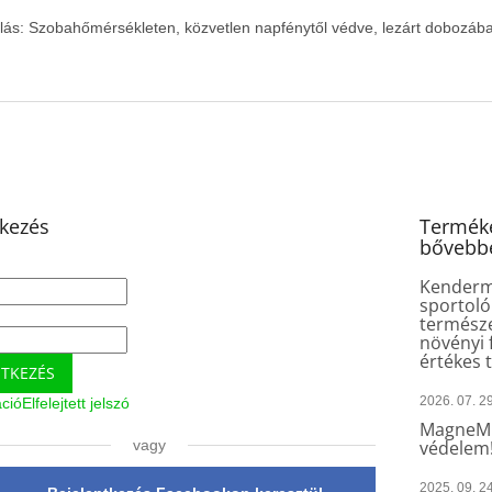
lás: Szobahőmérsékleten, közvetlen napfénytől védve, lezárt dobozáb
tkezés
Terméke
bővebb
Kender
sportoló
természe
növényi 
értékes 
NTKEZÉS
2026. 07. 29
áció
Elfelejtett jelszó
MagneMu
vagy
védelem
2025. 09. 24