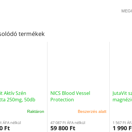
MEG
solódó termékek
it Aktív Szén
NICS Blood Vessel
JutaVit s
tta 250mg, 50db
Protection
magnézi
+ D3 fil
Raktáron
Beszerzés alatt
Ft ÁFA nélkül
47 087 Ft ÁFA nélkül
1 567 Ft ÁF
0 Ft
59 800 Ft
1 990 F