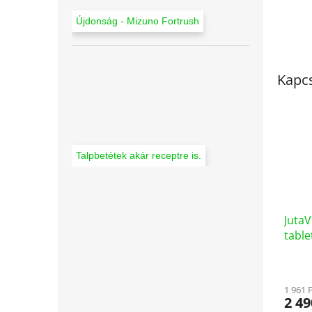
Újdonság - Mizuno Fortrush
Kapc
Talpbetétek akár receptre is.
JutaV
table
1 961 
2 49