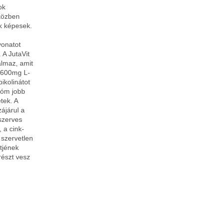
ok
 közben
k képesek.
vonatot
 A JutaVit
almaz, amit
) 600mg L-
ikolinátot
róm jobb
tek. A
ájárul a
szerves
 a cink-
 szervetlen
ntjének
részt vesz