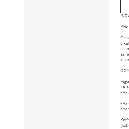
*NRV
**Ne
Össz
dikal
csom
szín
köze
OGYÉ
Figy
• Ki
• Az
• Az
étre
Koff
(kof