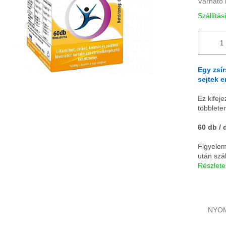
Várható 
Szállítás
Egy zsír
sejtek 
Ez kifej
többlete
60 db / 
Figyelem!
után szál
Részlete
NYO