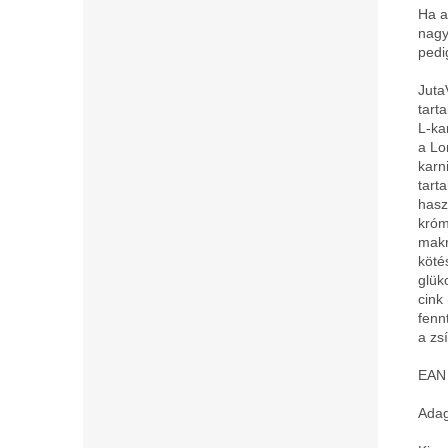
Ha a
nagy
pedi
Juta
tart
L-ka
a Lo
karn
tart
hasz
króm
makr
köté
glük
cink
fenn
a zs
EAN
Adag