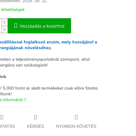
kézbesítés:
2026. 08. 11.
i lehetőségek
Hozzáadás a kosárhoz
szállítással foglalkozó enzim, mely hozzájárul a
energiájának növeléséhez.
ezetten a teljesítménysportoknál szempont, ahol
nergiára van szükségünk!
dob
 5,000 forint ár alatti termékeket csak előre fizetés
lítunk!
s információ
MTATÁS
KÉRDÉS
NYOMON KÖVETÉS