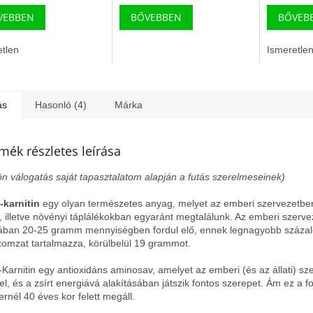
VEBBEN
BŐVEBBEN
BŐVEB
etlen
Ismeretle
ás
Hasonló (4)
Márka
mék részletes leírása
ön válogatás saját tapasztalatom alapján a futás szerelmeseinek)
-karnitin
egy olyan természetes anyag, melyet az emberi szervezetbe
ti, illetve növényi táplálékokban egyaránt megtalálunk. Az emberi szerv
lában 20-25 gramm mennyiségben fordul elő, ennek legnagyobb százal
zomzat tartalmazza, körülbelül 19 grammot.
-Karnitin egy antioxidáns aminosav, amelyet az emberi (és az állati) sz
el, és a zsírt energiává alakításában játszik fontos szerepet. Ám ez a f
rnél 40 éves kor felett megáll.