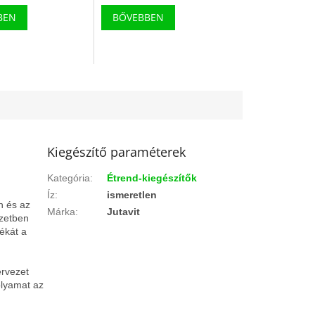
BEN
BŐVEBBEN
n
Kiegészítő paraméterek
Kategória
:
Étrend-kiegészítők
Íz
:
ismeretlen
n és az
Márka
:
Jutavit
ezetben
ékát a
ervezet
olyamat az