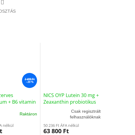
OSZTÁS
2 490 Ft
–20 %
zerves
NICS OYP Lutein 30 mg +
um + B6 vitamin
Zeaxanthin probiotikus
mtabletta 70db
készítmény
Csak regisztrált
Raktáron
felhasználóknak
A nélkül
50 236 Ft ÁFA nélkül
t
63 800 Ft