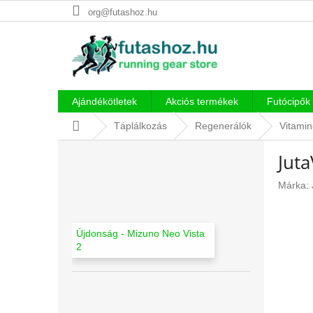
Ugrás
org@futashoz.hu
a
fő
tartalomhoz
Ajándékötletek
Akciós termékek
Futócipők
Kezdőlap
Táplálkozás
Regenerálók
Vitamin
O
Jut
l
d
Márka:
a
l
s
Újdonság - Mizuno Neo Vista
ó
2
p
a
n
e