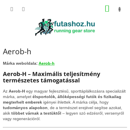
Ugrás
KOSÁR
a
fő
tartalomhoz
Aerob-h
Márka weboldala:
Aerob-h
Aerob-H – Maximális teljesítmény
természetes támogatással
Az
Aerob-H
egy magyar fejlesztésű, sporttáplálkozásra specializált
márka, amelyet
élsportolók, állóképességi futók és fizikailag
megterhelt emberek
igényei ihlettek. A márka célja, hogy
tudományos alapokon
, de a természet erejével segítse azokat,
akik
többet várnak a testüktől
– legyen szó edzésről, versenyről
vagy regenerációról.