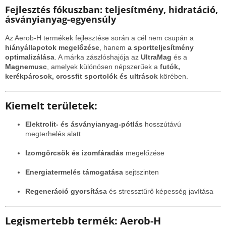
Fejlesztés fókuszban: teljesítmény, hidratáció,
ásványianyag-egyensúly
Az Aerob-H termékek fejlesztése során a cél nem csupán a
hiányállapotok megelőzése
, hanem
a sportteljesítmény
optimalizálása
. A márka zászlóshajója az
UltraMag
és a
Magnemusc
, amelyek különösen népszerűek a
futók,
kerékpárosok, crossfit sportolók és ultrások
körében.
Kiemelt területek:
Elektrolit- és ásványianyag-pótlás
hosszútávú
megterhelés alatt
Izomgörcsök és izomfáradás
megelőzése
Energiatermelés támogatása
sejtszinten
Regeneráció gyorsítása
és stressztűrő képesség javítása
Legismertebb termék: Aerob-H