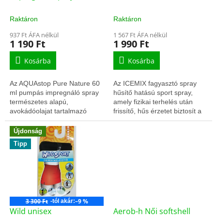
s
e
t
Raktáron
Raktáron
á
937 Ft ÁFA nélkül
1 567 Ft ÁFA nélkül
j
1 190 Ft
1 990 Ft
a
Kosárba
Kosárba
Az AQUAstop Pure Nature 60
Az ICEMIX fagyasztó spray
ml pumpás impregnáló spray
hűsítő hatású sport spray,
természetes alapú,
amely fizikai terhelés után
avokádóolajat tartalmazó
frissítő, hűs érzetet biztosít a
vízlepergető védelem bőr és
bőrfelületen. Figyelem! 5,000
textil felületekhez. Hajtógáz
forint ár alatti termékeket
Újdonság
nélküli kivitel,...
csak...
Tipp
3 300 Ft
–9 %
-tól akár:
Wild unisex
Aerob-h Női softshell