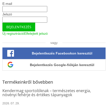
á
E-mail
c
n
y
í
Jelszó
t
á
BEJELENTKEZÉS
s
e
Új regisztráció
Elfelejtett jelszó
l
e
vagy
m
e
Bejelentkezés Facebookon keresztül
i
Bejelentkezés Google-fiókján keresztül
Termékeinkről bővebben
Kendermag sportolóknak – természetes energia,
növényi fehérje és értékes tápanyagok
2026. 07. 29.