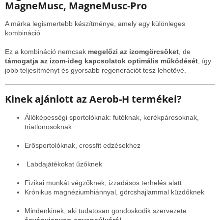
MagneMusc, MagneMusc-Pro
A márka legismertebb készítménye, amely egy különleges
kombináció
Ez a kombináció nemcsak
megelőzi az izomgörcsöket
, de
támogatja az izom-ideg kapcsolatok optimális működését
, így
jobb teljesítményt és gyorsabb regenerációt tesz lehetővé.
Kinek ajánlott az Aerob-H termékei?
Állóképességi sportolóknak: futóknak, kerékpárosoknak,
triatlonosoknak
Erősportolóknak, crossfit edzésekhez
Labdajátékokat űzőknek
Fizikai munkát végzőknek, izzadásos terhelés alatt
Krónikus magnéziumhiánnyal, görcshajlammal küzdőknek
Mindenkinek, aki tudatosan gondoskodik szervezete
ásványianyag-egyensúlyáról