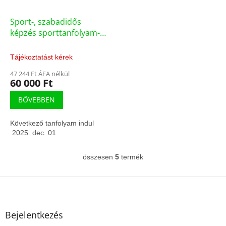
Sport-, szabadidős
képzés sporttanfolyam-
futás-mozgáskoordináció
Tájékoztatást kérek
47 244 Ft ÁFA nélkül
60 000 Ft
BŐVEBBEN
Következő tanfolyam indul
2025. dec. 01
összesen
5
termék
L
i
s
L
t
á
a
b
i
l
Bejelentkezés
r
é