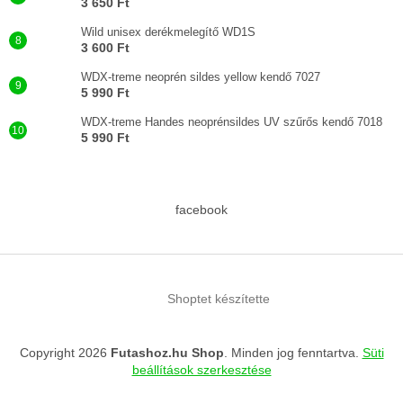
3 650 Ft
Wild unisex derékmelegítő WD1S
3 600 Ft
WDX-treme neoprén sildes yellow kendő 7027
5 990 Ft
WDX-treme Handes neoprénsildes UV szűrős kendő 7018
5 990 Ft
facebook
Shoptet készítette
Copyright 2026
Futashoz.hu Shop
. Minden jog fenntartva.
Süti
beállítások szerkesztése