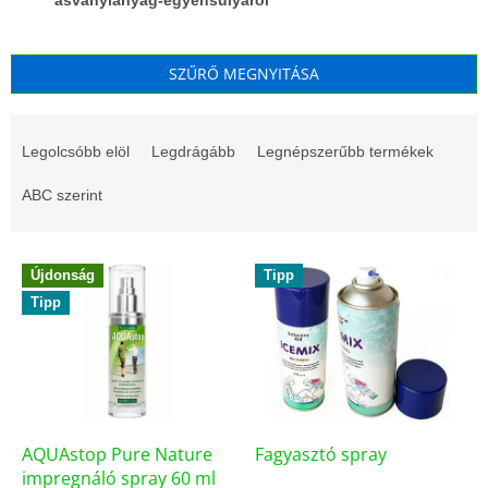
SZŰRŐ MEGNYITÁSA
T
e
Legolcsóbb elöl
Legdrágább
Legnépszerűbb termékek
r
m
ABC szerint
é
k
T
e
Újdonság
Tipp
e
k
Tipp
r
r
m
e
é
n
k
d
e
e
k
z
l
AQUAstop Pure Nature
Fagyasztó spray
é
i
impregnáló spray 60 ml
s