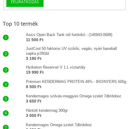
FELIRATKOZÁS
Top 10 termék
Asics Open Back Tank női futótrikó - (140943-0688)
11 500 Ft
JustCool 50 faktoros UV szűrős, vegán, nyári baseball
sapka jc091bl
3 190 Ft
Hydration Reservoir V 1 L víztartály
19 990 Ft
Prémium KENDERMAG PROTEIN 49% - BIO/NYERS 600g
8 500 Ft
Kendermagos szilvás-meggyes Omega szelet 7db/doboz
3 650 Ft
Hántolt kendermag 300gr
3 000 Ft
Kendermagos Omega szelet 7db/doboz