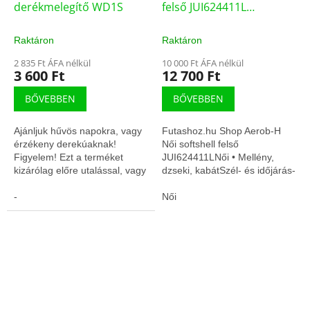
derékmelegítő WD1S
felső JUI624411L
(72965/S-3)
Raktáron
Raktáron
2 835 Ft ÁFA nélkül
10 000 Ft ÁFA nélkül
3 600 Ft
12 700 Ft
BŐVEBBEN
BŐVEBBEN
Ajánljuk hűvös napokra, vagy
Futashoz.hu Shop Aerob-H
érzékeny derekúaknak!
Női softshell felső
Figyelem! Ezt a terméket
JUI624411LNői • Mellény,
kizárólag előre utalással, vagy
dzseki, kabátSzél- és időjárás-
előre online bankkártya
álló rétegKönnyű, jól szellőző
fizetéssel tudjuk szállítani.
-
kialakítás
Női
Figyelem!...